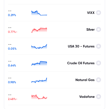
--
VIXX
0.29%
--
Silver
-0.77%
--
USA 30 - Futures
0.05%
--
Crude Oil Futures
0.64%
--
Natural Gas
0.98%
--
Vodafone
-2.48%