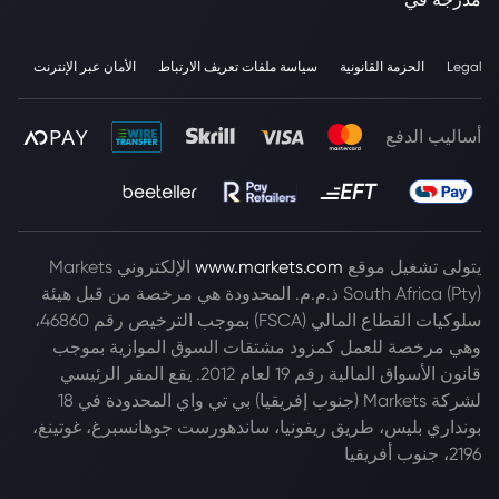
Legal
الحزمة القانونية
سياسة ملفات تعريف الارتباط
الأمان عبر الإنترنت
أساليب الدفع
يتولى تشغيل موقع
www.markets.com
الإلكتروني Markets
South Africa (Pty) ذ.م.م. المحدودة هي مرخصة من قبل هيئة
سلوكيات القطاع المالي (FSCA) بموجب الترخيص رقم 46860،
وهي مرخصة للعمل كمزود مشتقات السوق الموازية بموجب
قانون الأسواق المالية رقم 19 لعام 2012. يقع المقر الرئيسي
لشركة Markets (جنوب إفريقيا) بي تي واي المحدودة في 18
بونداري بليس، طريق ريفونيا، ساندهورست جوهانسبرغ، غوتينغ،
2196، جنوب أفريقيا