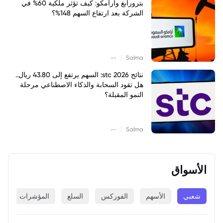
بترورابغ وأرامكو: كيف تؤثر ملكية 60% في
الشركة بعد ارتفاع السهم 148%؟
|
--
Salma
نتائج stc 2026: السهم يرتفع إلى 43.80 ريال..
هل تقود السحابة والذكاء الاصطناعي مرحلة
النمو المقبلة؟
|
--
Salma
الأسواق
شعبي
الأسهم
الفوركس
السلع
المؤشرات
ا