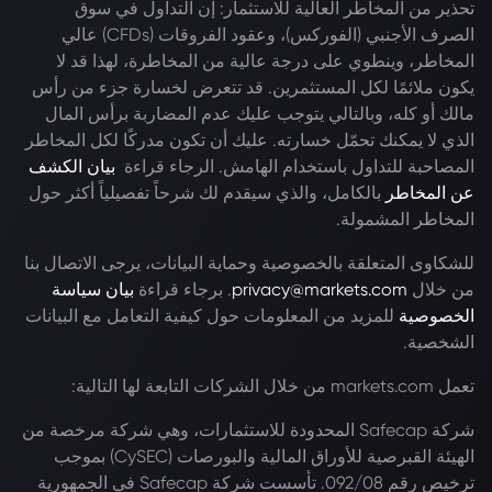
تحذير من المخاطر العالية للاستثمار: إن التداول في سوق
الصرف الأجنبي (الفوركس)، وعقود الفروقات (CFDs) عالي
المخاطر، وينطوي على درجة عالية من المخاطرة، لهذا قد لا
يكون ملائمًا لكل المستثمرين. قد تتعرض لخسارة جزء من رأس
مالك أو كله، وبالتالي يتوجب عليك عدم المضاربة برأس المال
الذي لا يمكنك تحمّل خسارته. عليك أن تكون مدركًا لكل المخاطر
المصاحبة للتداول باستخدام الهامش. الرجاء قراءة
بيان الكشف
عن المخاطر
بالكامل، والذي سيقدم لك شرحاً تفصيلياً أكثر حول
المخاطر المشمولة.
للشكاوى المتعلقة بالخصوصية وحماية البيانات، يرجى الاتصال بنا
من خلال
privacy@markets.com
. برجاء قراءة
بيان سياسة
الخصوصية
للمزيد من المعلومات حول كيفية التعامل مع البيانات
الشخصية.
تعمل markets.com من خلال الشركات التابعة لها التالية:
شركة Safecap المحدودة للاستثمارات، وهي شركة مرخصة من
الهيئة القبرصية للأوراق المالية والبورصات (CySEC) بموجب
ترخيص رقم 092/08. تأسست شركة Safecap في الجمهورية