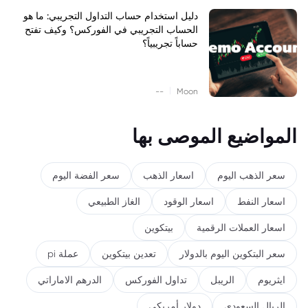
دليل استخدام حساب التداول التجريبي: ما هو
الحساب التجريبي في الفوركس؟ وكيف تفتح
حساباً تجريبياً؟
|
--
Moon
المواضيع الموصى بها
سعر الذهب اليوم
اسعار الذهب
سعر الفضة اليوم
اسعار النفط
اسعار الوقود
الغاز الطبيعي
اسعار العملات الرقمية
بيتكوين
سعر البتكوين اليوم بالدولار
تعدين بيتكوين
عملة pi
ايثريوم
الريبل
تداول الفوركس
الدرهم الاماراتي
الريال السعودي
دولار أمريكي