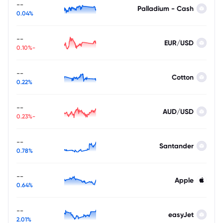
--
Palladium - Cash
0.04%
--
EUR/USD
-0.10%
--
Cotton
0.22%
--
AUD/USD
-0.23%
--
Santander
0.78%
--
Apple
0.64%
--
easyJet
2.01%