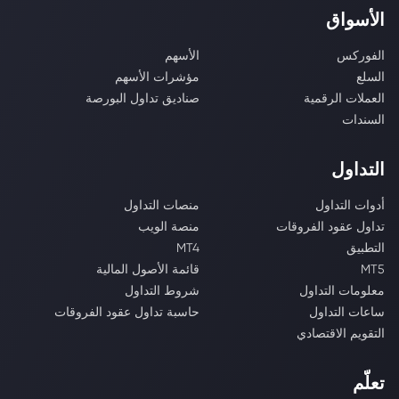
الأسواق
الفوركس
الأسهم
السلع
مؤشرات الأسهم
العملات الرقمية
صناديق تداول البورصة
السندات
التداول
أدوات التداول
منصات التداول
تداول عقود الفروقات
منصة الويب
التطبيق
MT4
MT5
قائمة الأصول المالية
معلومات التداول
شروط التداول
ساعات التداول
حاسبة تداول عقود الفروقات
التقويم الاقتصادي
تعلّم