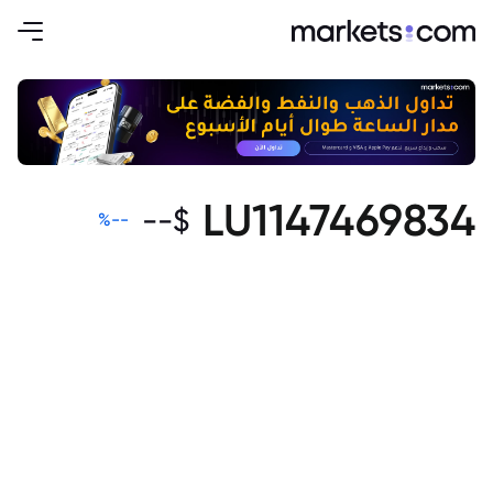
LU1147469834
--
$
%
--