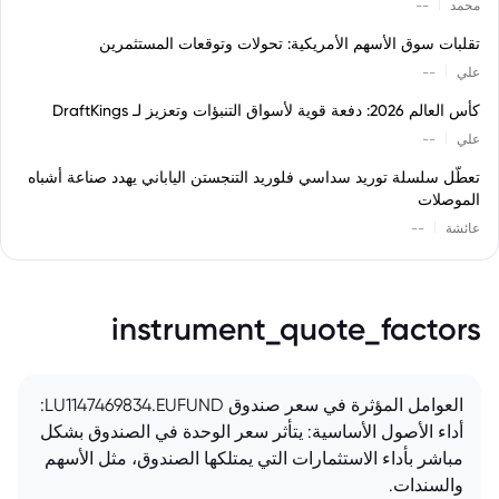
|
محمد
--
تقلبات سوق الأسهم الأمريكية: تحولات وتوقعات المستثمرين
|
علي
--
كأس العالم 2026: دفعة قوية لأسواق التنبؤات وتعزيز لـ DraftKings
|
علي
--
تعطّل سلسلة توريد سداسي فلوريد التنجستن الياباني يهدد صناعة أشباه
الموصلات
|
عائشة
--
instrument_quote_factors
العوامل المؤثرة في سعر صندوق LU1147469834.EUFUND:
أداء الأصول الأساسية: يتأثر سعر الوحدة في الصندوق بشكل
مباشر بأداء الاستثمارات التي يمتلكها الصندوق، مثل الأسهم
والسندات.