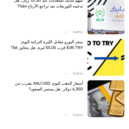
سهم سابك للمغذيات عند 121.30 ريال.. هل
تدعمه التوزيعات بعد تراجع الأرباح 64%؟
|
--
Salma
سعر اليورو مقابل الليرة التركية اليوم:
EUR/TRY قرب 55.05 ليرة.. هل يتجاوز 56؟
|
--
Salma
أسعار الذهب اليوم: XAU/USD يقترب من
4,300 دولار.. هل يستمر الصعود؟
|
--
Salma