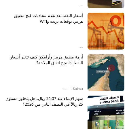
--
أسعار النفط بعد تقدم محادثات فتح مضيق
هرمز: توقعات برنت وWTI
--
أزمة مضيق هرمز وأرامكو: كيف تتغير أسعار
النفط إذا نجح اتفاق الملاحة؟
|
--
Salma
سهم الإنماء عند 24.07 ريال.. هل يتجاوز مستوى
25 ريالاً في النصف الثاني من 2026؟