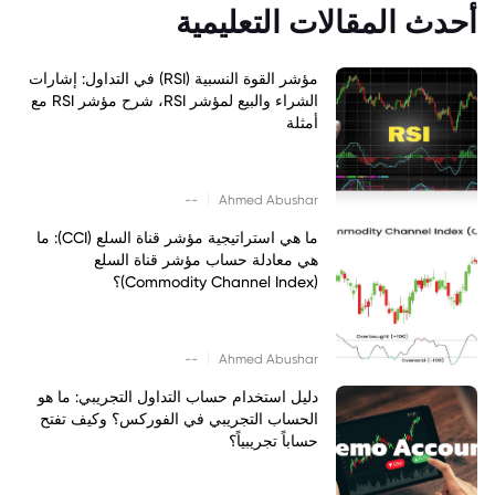
أحدث المقالات التعليمية
مؤشر القوة النسبية (RSI) في التداول: إشارات
الشراء والبيع لمؤشر RSI، شرح مؤشر RSI مع
أمثلة
|
--
Ahmed Abushar
ما هي استراتيجية مؤشر قناة السلع (CCI): ما
هي معادلة حساب مؤشر قناة السلع
(Commodity Channel Index)؟
|
--
Ahmed Abushar
دليل استخدام حساب التداول التجريبي: ما هو
الحساب التجريبي في الفوركس؟ وكيف تفتح
حساباً تجريبياً؟