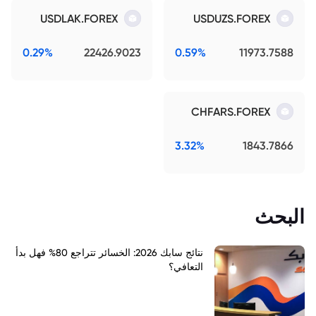
USDLAK.FOREX
USDUZS.FOREX
0.29%
22426.9023
0.59%
11973.7588
CHFARS.FOREX
3.32%
1843.7866
البحث
نتائج سابك 2026: الخسائر تتراجع 80% فهل بدأ
التعافي؟