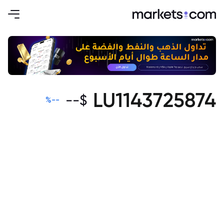
LU1143725874
--
$
%
--