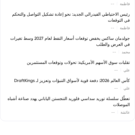
|
فاطمة
--
رئيس الاحتياطي الفيدرالي الجديد: نحو إعادة تشكيل التواصل والتحكم
في التوقعات
|
فاطمة
--
جولدمان ساكس يخفض توقعات أسعار النفط لعام 2027 وسط تغيرات
في العرض والطلب
|
محمد
--
تقلبات سوق الأسهم الأمريكية: تحولات وتوقعات المستثمرين
|
علي
--
كأس العالم 2026: دفعة قوية لأسواق التنبؤات وتعزيز لـ DraftKings
|
علي
--
تعطّل سلسلة توريد سداسي فلوريد التنجستن الياباني يهدد صناعة أشباه
الموصلات
|
عائشة
--