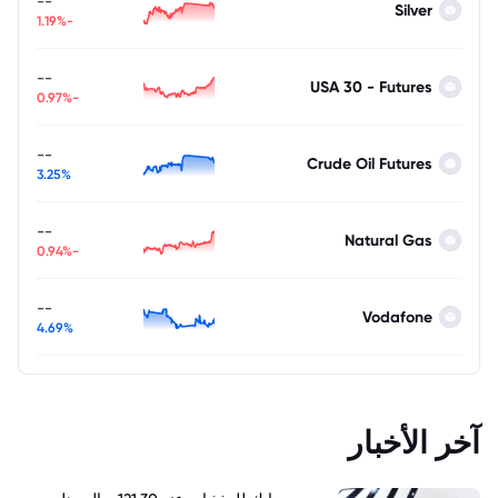
--
Silver
-1.19%
--
USA 30 - Futures
-0.97%
--
Crude Oil Futures
3.25%
--
Natural Gas
-0.94%
--
Vodafone
4.69%
آخر الأخبار