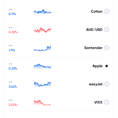
--
Cotton
0.11%
--
AUD/USD
-0.32%
--
Santander
1.11%
--
Apple
0.23%
--
easyJet
3.42%
--
VIXX
-2.52%