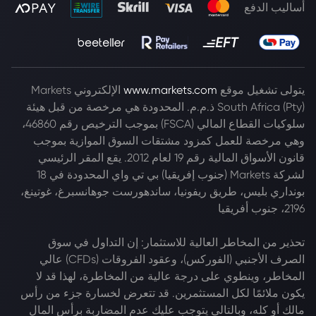
أساليب الدفع
يتولى تشغيل موقع
www.markets.com
الإلكتروني Markets
South Africa (Pty) ذ.م.م. المحدودة هي مرخصة من قبل هيئة
سلوكيات القطاع المالي (FSCA) بموجب الترخيص رقم 46860،
وهي مرخصة للعمل كمزود مشتقات السوق الموازية بموجب
قانون الأسواق المالية رقم 19 لعام 2012. يقع المقر الرئيسي
لشركة Markets (جنوب إفريقيا) بي تي واي المحدودة في 18
بونداري بليس، طريق ريفونيا، ساندهورست جوهانسبرغ، غوتينغ،
2196، جنوب أفريقيا
تحذير من المخاطر العالية للاستثمار: إن التداول في سوق
الصرف الأجنبي (الفوركس)، وعقود الفروقات (CFDs) عالي
المخاطر، وينطوي على درجة عالية من المخاطرة، لهذا قد لا
يكون ملائمًا لكل المستثمرين. قد تتعرض لخسارة جزء من رأس
مالك أو كله، وبالتالي يتوجب عليك عدم المضاربة برأس المال