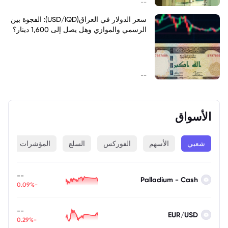
--
سعر الدولار في العراق(USD/IQD): الفجوة بين
الرسمي والموازي وهل يصل إلى 1,600 دينار؟
--
الأسواق
شعبي
الأسهم
الفوركس
السلع
المؤشرات
ا
--
Palladium - Cash
-0.09%
--
EUR/USD
-0.29%