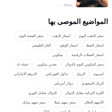
|
--
Moon
المواضيع الموصى بها
سعر الذهب اليوم
اسعار الذهب
سعر الفضة اليوم
اسعار النفط
اسعار الوقود
الغاز الطبيعي
اسعار العملات الرقمية
بيتكوين
سعر البتكوين اليوم بالدولار
تعدين بيتكوين
عملة pi
ايثريوم
الريبل
تداول الفوركس
الدرهم الاماراتي
الريال السعودي
دولار أمريكي
الليرة التركية مقابل الدولار
الدولار مقابل اليورو
الأسهم الحلال
سعر سهم تسلا
سعر سهم سابك
سهم ارامكو
سهم الراجحي
ETF