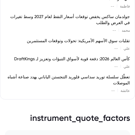
|
فاطمة
--
جولدمان ساكس يخفض توقعات أسعار النفط لعام 2027 وسط تغيرات
في العرض والطلب
|
محمد
--
تقلبات سوق الأسهم الأمريكية: تحولات وتوقعات المستثمرين
|
علي
--
كأس العالم 2026: دفعة قوية لأسواق التنبؤات وتعزيز لـ DraftKings
|
علي
--
تعطّل سلسلة توريد سداسي فلوريد التنجستن الياباني يهدد صناعة أشباه
الموصلات
|
عائشة
--
instrument_quote_factors