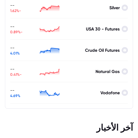
--
Silver
-1.62%
--
USA 30 - Futures
-0.89%
--
Crude Oil Futures
4.01%
--
Natural Gas
-0.41%
--
Vodafone
4.69%
آخر الأخبار