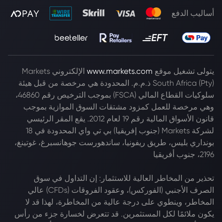
أساليب الدفع
يتولى تشغيل موقع
www.markets.com
الإلكتروني Markets
South Africa (Pty) ذ.م.م. المحدودة هي مرخصة من قبل هيئة
سلوكيات القطاع المالي (FSCA) بموجب الترخيص رقم 46860،
وهي مرخصة للعمل كمزود مشتقات السوق الموازية بموجب
قانون الأسواق المالية رقم 19 لعام 2012. يقع المقر الرئيسي
لشركة Markets (جنوب إفريقيا) بي تي واي المحدودة في 18
بونداري بليس، طريق ريفونيا، ساندهورست جوهانسبرغ، غوتينغ،
2196، جنوب أفريقيا
تحذير من المخاطر العالية للاستثمار: إن التداول في سوق
الصرف الأجنبي (الفوركس)، وعقود الفروقات (CFDs) عالي
المخاطر، وينطوي على درجة عالية من المخاطرة، لهذا قد لا
يكون ملائمًا لكل المستثمرين. قد تتعرض لخسارة جزء من رأس