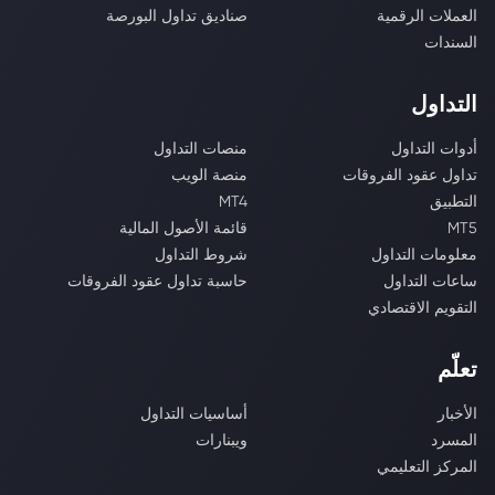
العملات الرقمية
صناديق تداول البورصة
السندات
التداول
أدوات التداول
منصات التداول
تداول عقود الفروقات
منصة الويب
التطبيق
MT4
MT5
قائمة الأصول المالية
معلومات التداول
شروط التداول
ساعات التداول
حاسبة تداول عقود الفروقات
التقويم الاقتصادي
تعلّم
الأخبار
أساسيات التداول
المسرد
ويبنارات
المركز التعليمي