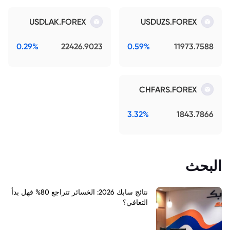
USDLAK.FOREX
USDUZS.FOREX
0.29%
22426.9023
0.59%
11973.7588
CHFARS.FOREX
3.32%
1843.7866
البحث
نتائج سابك 2026: الخسائر تتراجع 80% فهل بدأ
التعافي؟