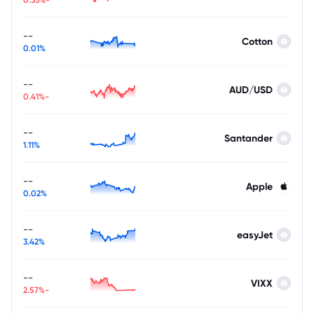
--
Cotton
0.01%
--
AUD/USD
-0.41%
--
Santander
1.11%
--
Apple
0.02%
--
easyJet
3.42%
--
VIXX
-2.57%