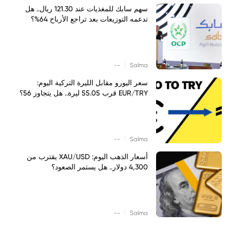
سهم سابك للمغذيات عند 121.30 ريال.. هل
تدعمه التوزيعات بعد تراجع الأرباح 64%؟
|
--
Salma
سعر اليورو مقابل الليرة التركية اليوم:
EUR/TRY قرب 55.05 ليرة.. هل يتجاوز 56؟
|
--
Salma
أسعار الذهب اليوم: XAU/USD يقترب من
4,300 دولار.. هل يستمر الصعود؟
|
--
Salma