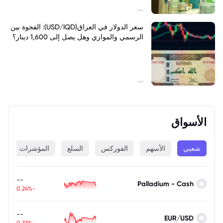
--
سعر الدولار في العراق(USD/IQD): الفجوة بين
الرسمي والموازي وهل يصل إلى 1,600 دينار؟
--
الأسواق
شعبي
الأسهم
الفوركس
السلع
المؤشرات
ا
--
Palladium - Cash
-0.24%
--
EUR/USD
-0.33%