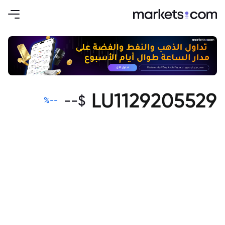
LU1129205529
--
$
%
--