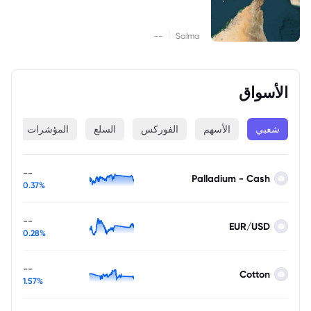
|
--
Salma
الأسواق
شعبي
الأسهم
الفوركس
السلع
المؤشرات
ا
--
Palladium - Cash
0.37%
--
EUR/USD
0.28%
--
Cotton
1.57%