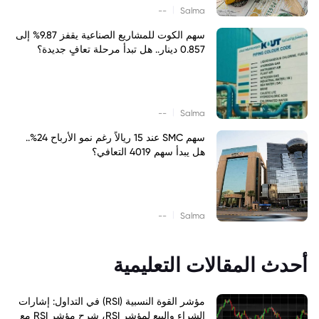
|
--
Salma
سهم الكوت للمشاريع الصناعية يقفز 9.87% إلى
0.857 دينار.. هل تبدأ مرحلة تعافٍ جديدة؟
|
--
Salma
سهم SMC عند 15 ريالاً رغم نمو الأرباح 24%..
هل يبدأ سهم 4019 التعافي؟
|
--
Salma
أحدث المقالات التعليمية
مؤشر القوة النسبية (RSI) في التداول: إشارات
الشراء والبيع لمؤشر RSI، شرح مؤشر RSI مع