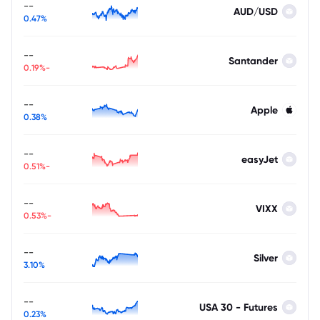
--
AUD/USD
0.47%
--
Santander
-0.19%
--
Apple
0.38%
--
easyJet
-0.51%
--
VIXX
-0.53%
--
Silver
3.10%
--
USA 30 - Futures
0.23%