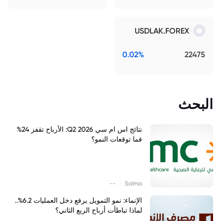
USDLAK.FOREX
0.02%
22475
البحث
نتائج اس ام سي Q2 2026: الأرباح تقفز 24%
فما توقعات النمو؟
|
--
Salma
الإنماء: نمو التمويل يرفع دخل العمليات 6.2%..
لماذا تباطأت أرباح الربع الثاني؟