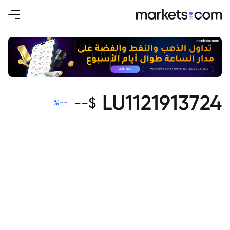
LU1121913724
--
$
%
--