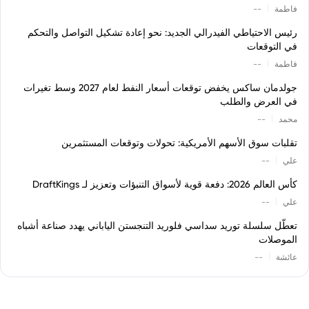
|
فاطمة
--
رئيس الاحتياطي الفيدرالي الجديد: نحو إعادة تشكيل التواصل والتحكم
في التوقعات
|
فاطمة
--
جولدمان ساكس يخفض توقعات أسعار النفط لعام 2027 وسط تغيرات
في العرض والطلب
|
محمد
--
تقلبات سوق الأسهم الأمريكية: تحولات وتوقعات المستثمرين
|
علي
--
كأس العالم 2026: دفعة قوية لأسواق التنبؤات وتعزيز لـ DraftKings
|
علي
--
تعطّل سلسلة توريد سداسي فلوريد التنجستن الياباني يهدد صناعة أشباه
الموصلات
|
عائشة
--