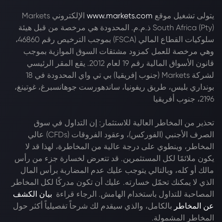
يتولى تشغيل موقع
www.markets.com
الإلكتروني Markets
South Africa (Pty) ذ.م.م. المحدودة هي مرخصة من قبل هيئة
سلوكيات القطاع المالي (FSCA) بموجب الترخيص رقم 46860،
وهي مرخصة للعمل كمزود مشتقات السوق الموازية بموجب
قانون الأسواق المالية رقم 19 لعام 2012. يقع المقر الرئيسي
لشركة Markets (جنوب إفريقيا) بي تي واي المحدودة في 18
بونداري بليس، طريق ريفونيا، ساندهورست جوهانسبرغ، غوتينغ،
2196، جنوب أفريقيا
تحذير من المخاطر العالية للاستثمار: إن التداول في سوق
الصرف الأجنبي (الفوركس)، وعقود الفروقات (CFDs) عالي
المخاطر، وينطوي على درجة عالية من المخاطرة، لهذا قد لا
يكون ملائمًا لكل المستثمرين. قد تتعرض لخسارة جزء من رأس
مالك أو كله، وبالتالي يتوجب عليك عدم المضاربة برأس المال
الذي لا يمكنك تحمّل خسارته. عليك أن تكون مدركًا لكل المخاطر
المصاحبة للتداول باستخدام الهامش. الرجاء قراءة
بيان الكشف
عن المخاطر
بالكامل، والذي سيقدم لك شرحاً تفصيلياً أكثر حول
المخاطر المشمولة.