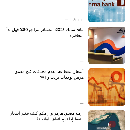
|
--
Salma
نتائج سابك 2026: الخسائر تتراجع 80% فهل بدأ
التعافي؟
--
أسعار النفط بعد تقدم محادثات فتح مضيق
هرمز: توقعات برنت وWTI
--
أزمة مضيق هرمز وأرامكو: كيف تتغير أسعار
النفط إذا نجح اتفاق الملاحة؟