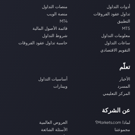
أدوات التداول
منصات التداول
تداول عقود الفروقات
منصة الويب
التطبيق
MT4
MT5
قائمة الأصول المالية
معلومات التداول
شروط التداول
ساعات التداول
حاسبة تداول عقود الفروقات
التقويم الاقتصادي
تعلّم
الأخبار
أساسيات التداول
المسرد
ويبنارات
المركز التعليمي
عن الشركة
لماذا Markets.com؟
العروض العالمية
مجموعتنا
الأسئلة الشائعة