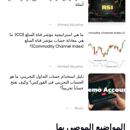
أمثلة
|
--
Ahmed Abushar
ما هي استراتيجية مؤشر قناة السلع (CCI): ما
هي معادلة حساب مؤشر قناة السلع
(Commodity Channel Index)؟
|
--
Ahmed Abushar
دليل استخدام حساب التداول التجريبي: ما هو
الحساب التجريبي في الفوركس؟ وكيف تفتح
حساباً تجريبياً؟
|
--
Moon
المواضيع الموصى بها