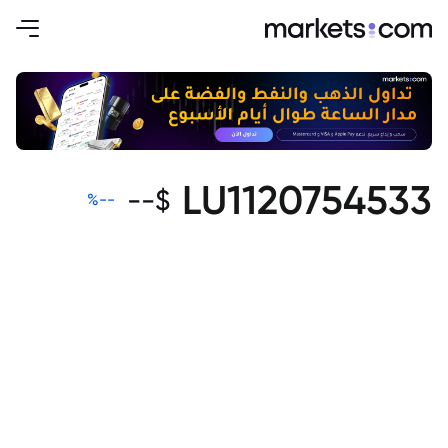
LU1120754533
--
$
%
--