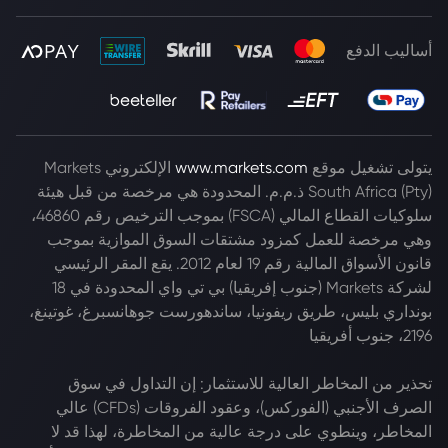
أساليب الدفع
يتولى تشغيل موقع
www.markets.com
الإلكتروني Markets
South Africa (Pty) ذ.م.م. المحدودة هي مرخصة من قبل هيئة
سلوكيات القطاع المالي (FSCA) بموجب الترخيص رقم 46860،
وهي مرخصة للعمل كمزود مشتقات السوق الموازية بموجب
قانون الأسواق المالية رقم 19 لعام 2012. يقع المقر الرئيسي
لشركة Markets (جنوب إفريقيا) بي تي واي المحدودة في 18
بونداري بليس، طريق ريفونيا، ساندهورست جوهانسبرغ، غوتينغ،
2196، جنوب أفريقيا
تحذير من المخاطر العالية للاستثمار: إن التداول في سوق
الصرف الأجنبي (الفوركس)، وعقود الفروقات (CFDs) عالي
المخاطر، وينطوي على درجة عالية من المخاطرة، لهذا قد لا