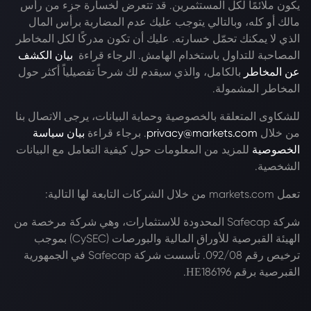
يكون ملائمًا لكل المستثمرين. قد تتعرض لخسارة جزء من رأس
مالك أو كله، وبالتالي يتوجب عليك عدم المضاربة برأس المال
الذي لا يمكنك تحمّل خسارته. عليك أن تكون مدركًا لكل المخاطر
المصاحبة للتداول باستخدام الهامش. الرجاء قراءة
بيان الكشف
عن المخاطر
بالكامل، والذي سيقدم لك شرحاً تفصيلياً أكثر حول
المخاطر المشمولة.
للشكاوى المتعلقة بالخصوصية وحماية البيانات، يرجى الاتصال بنا
من خلال
privacy@markets.com
. برجاء قراءة
بيان سياسة
الخصوصية
للمزيد من المعلومات حول كيفية التعامل مع البيانات
الشخصية.
تعمل markets.com من خلال الشركات التابعة لها التالية:
شركة Safecap المحدودة للاستثمارات، وهي شركة مرخصة من
الهيئة القبرصية للأوراق المالية والبورصات (CySEC) بموجب
ترخيص رقم 092/08. تأسست شركة Safecap في الجمهورية
القبرصية برقم ΗΕ186196.