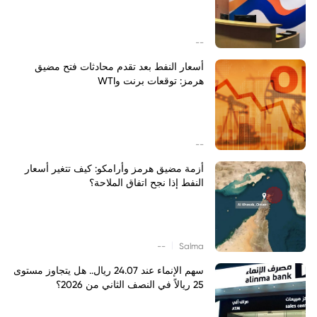
--
أسعار النفط بعد تقدم محادثات فتح مضيق
هرمز: توقعات برنت وWTI
--
أزمة مضيق هرمز وأرامكو: كيف تتغير أسعار
النفط إذا نجح اتفاق الملاحة؟
|
--
Salma
سهم الإنماء عند 24.07 ريال.. هل يتجاوز مستوى
25 ريالاً في النصف الثاني من 2026؟