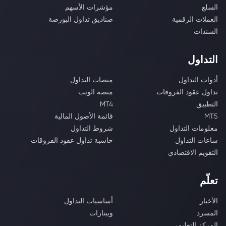
السلع
مؤشرات الأسهم
العملات الرقمية
صناديق تداول البورصة
السندات
التداول
أدوات التداول
منصات التداول
تداول عقود الفروقات
منصة الويب
التطبيق
MT4
MT5
قائمة الأصول المالية
معلومات التداول
شروط التداول
ساعات التداول
حاسبة تداول عقود الفروقات
التقويم الاقتصادي
تعلّم
الأخبار
أساسيات التداول
المسرد
ويبنارات
المركز التعليمي