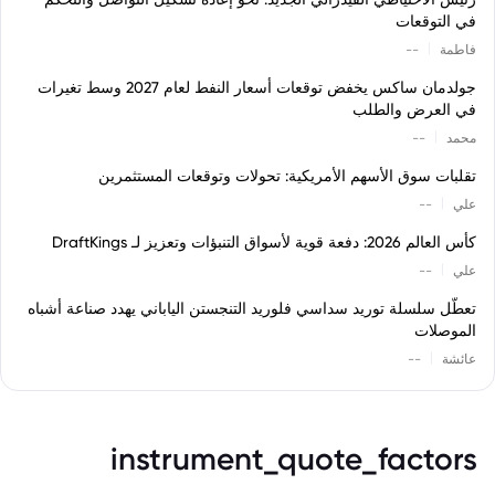
في التوقعات
|
فاطمة
--
جولدمان ساكس يخفض توقعات أسعار النفط لعام 2027 وسط تغيرات
في العرض والطلب
|
محمد
--
تقلبات سوق الأسهم الأمريكية: تحولات وتوقعات المستثمرين
|
علي
--
كأس العالم 2026: دفعة قوية لأسواق التنبؤات وتعزيز لـ DraftKings
|
علي
--
تعطّل سلسلة توريد سداسي فلوريد التنجستن الياباني يهدد صناعة أشباه
الموصلات
|
عائشة
--
instrument_quote_factors