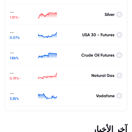
--
Silver
-1.10%
--
USA 30 - Futures
0.07%
--
Crude Oil Futures
1.86%
--
Natural Gas
-0.19%
--
Vodafone
3.35%
آخر الأخبار