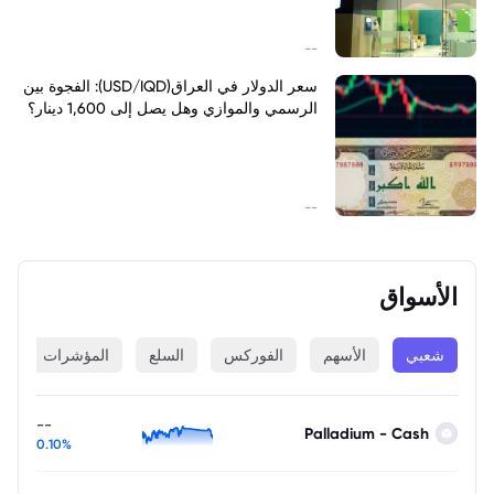
--
سعر الدولار في العراق(USD/IQD): الفجوة بين
الرسمي والموازي وهل يصل إلى 1,600 دينار؟
--
الأسواق
شعبي
الأسهم
الفوركس
السلع
المؤشرات
ا
--
Palladium - Cash
0.10%