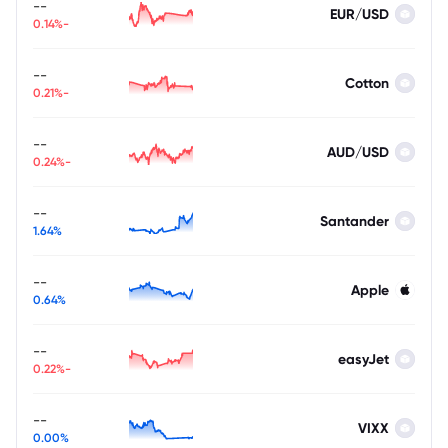
--
EUR/USD
-0.14%
--
Cotton
-0.21%
--
AUD/USD
-0.24%
--
Santander
1.64%
--
Apple
0.64%
--
easyJet
-0.22%
--
VIXX
0.00%