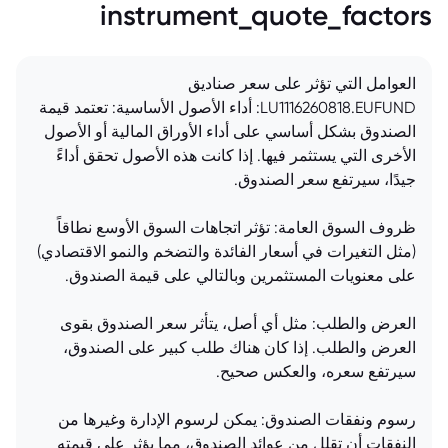
instrument_quote_factors
العوامل التي تؤثر على سعر صناديق
LU1116260818.EUFUND: أداء الأصول الأساسية: تعتمد قيمة
الصندوق بشكل أساسي على أداء الأوراق المالية أو الأصول
الأخرى التي يستثمر فيها. إذا كانت هذه الأصول تحقق أداءً
جيدًا، سيرتفع سعر الصندوق.
ظروف السوق العامة: تؤثر اتجاهات السوق الأوسع نطاقاً
(مثل التغيرات في أسعار الفائدة والتضخم والنمو الاقتصادي)
على معنويات المستثمرين وبالتالي على قيمة الصندوق.
العرض والطلب: مثل أي أصل، يتأثر سعر الصندوق بقوى
العرض والطلب. إذا كان هناك طلب كبير على الصندوق،
سيرتفع سعره، والعكس صحيح.
رسوم ونفقات الصندوق: يمكن لرسوم الإدارة وغيرها من
النفقات أن تقلل من عوائد الصندوق، مما يؤثر على قيمته