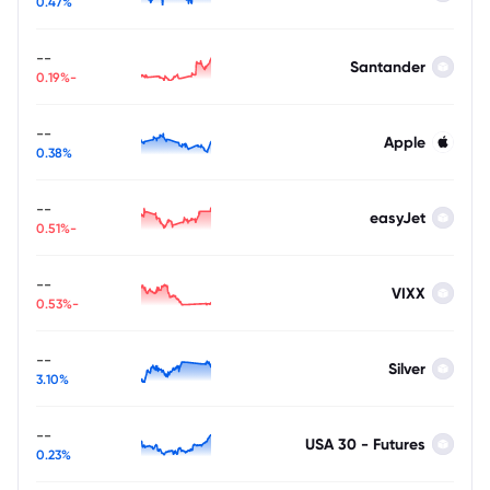
0.47%
--
Santander
-0.19%
--
Apple
0.38%
--
easyJet
-0.51%
--
VIXX
-0.53%
--
Silver
3.10%
--
USA 30 - Futures
0.23%