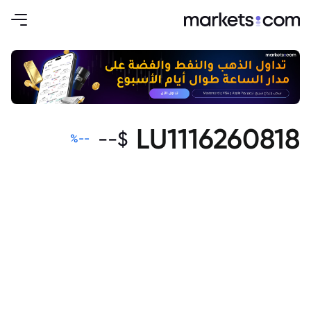
LU1116260818
--
$
%
--