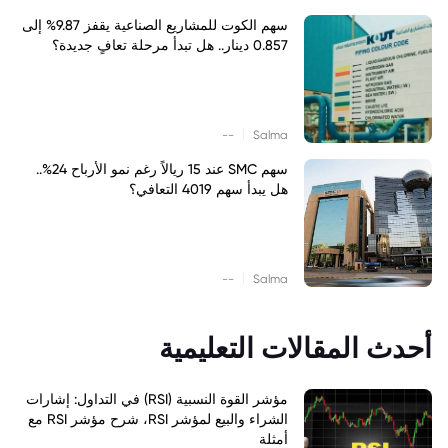
سهم الكوت للمشاريع الصناعية يقفز 9.87% إلى
0.857 دينار.. هل تبدأ مرحلة تعافٍ جديدة؟
|
--
Salma
سهم SMC عند 15 ريالاً رغم نمو الأرباح 24%..
هل يبدأ سهم 4019 التعافي؟
|
--
Salma
أحدث المقالات التعليمية
مؤشر القوة النسبية (RSI) في التداول: إشارات
الشراء والبيع لمؤشر RSI، شرح مؤشر RSI مع
أمثلة