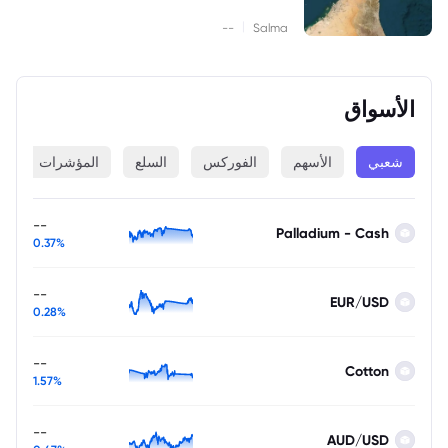
|
--
Salma
الأسواق
شعبي
الأسهم
الفوركس
السلع
المؤشرات
ا
--
Palladium - Cash
0.37%
--
EUR/USD
0.28%
--
Cotton
1.57%
--
AUD/USD