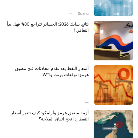
|
--
Salma
نتائج سابك 2026: الخسائر تتراجع 80% فهل بدأ
التعافي؟
--
أسعار النفط بعد تقدم محادثات فتح مضيق
هرمز: توقعات برنت وWTI
--
أزمة مضيق هرمز وأرامكو: كيف تتغير أسعار
النفط إذا نجح اتفاق الملاحة؟