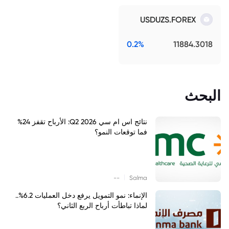
USDUZS.FOREX
0.2%
11884.3018
البحث
نتائج اس ام سي Q2 2026: الأرباح تقفز 24%
فما توقعات النمو؟
|
--
Salma
الإنماء: نمو التمويل يرفع دخل العمليات 6.2%..
لماذا تباطأت أرباح الربع الثاني؟