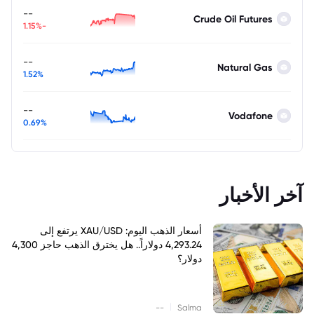
--
Crude Oil Futures
-1.15%
--
Natural Gas
1.52%
--
Vodafone
0.69%
آخر الأخبار
أسعار الذهب اليوم: XAU/USD يرتفع إلى
4,293.24 دولاراً.. هل يخترق الذهب حاجز 4,300
دولار؟
|
--
Salma