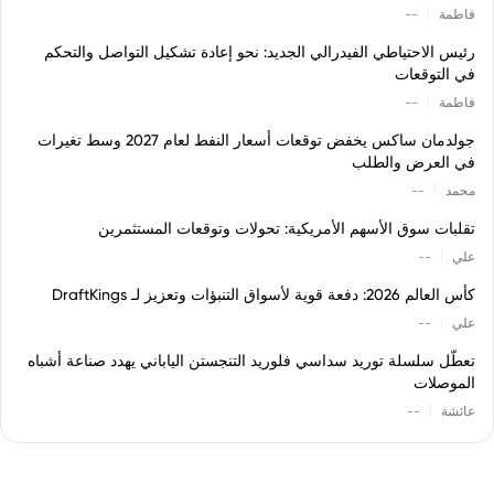
|
فاطمة
--
رئيس الاحتياطي الفيدرالي الجديد: نحو إعادة تشكيل التواصل والتحكم
في التوقعات
|
فاطمة
--
جولدمان ساكس يخفض توقعات أسعار النفط لعام 2027 وسط تغيرات
في العرض والطلب
|
محمد
--
تقلبات سوق الأسهم الأمريكية: تحولات وتوقعات المستثمرين
|
علي
--
كأس العالم 2026: دفعة قوية لأسواق التنبؤات وتعزيز لـ DraftKings
|
علي
--
تعطّل سلسلة توريد سداسي فلوريد التنجستن الياباني يهدد صناعة أشباه
الموصلات
|
عائشة
--