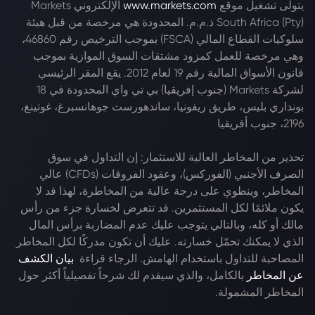
يتولى تشغيل موقع
www.markets.com
الإلكتروني Markets
South Africa (Pty) ذ.م.م. المحدودة هي مرخصة من قبل هيئة
سلوكيات القطاع المالي (FSCA) بموجب الترخيص رقم 46860،
وهي مرخصة للعمل كمزود مشتقات السوق الموازية بموجب
قانون الأسواق المالية رقم 19 لعام 2012. يقع المقر الرئيسي
لشركة Markets (جنوب إفريقيا) بي تي واي المحدودة في 18
بونداري بليس، طريق ريفونيا، ساندهورست جوهانسبرغ، غوتينغ،
2196، جنوب أفريقيا
تحذير من المخاطر العالية للاستثمار: إن التداول في سوق
الصرف الأجنبي (الفوركس)، وعقود الفروقات (CFDs) عالي
المخاطر، وينطوي على درجة عالية من المخاطرة، لهذا قد لا
يكون ملائمًا لكل المستثمرين. قد تتعرض لخسارة جزء من رأس
مالك أو كله، وبالتالي يتوجب عليك عدم المضاربة برأس المال
الذي لا يمكنك تحمّل خسارته. عليك أن تكون مدركًا لكل المخاطر
المصاحبة للتداول باستخدام الهامش. الرجاء قراءة
بيان الكشف
عن المخاطر
بالكامل، والذي سيقدم لك شرحاً تفصيلياً أكثر حول
المخاطر المشمولة.