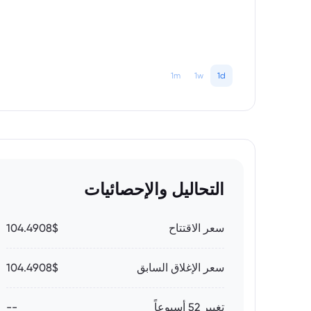
1m
1w
1d
التحاليل والإحصائيات
سعر الاقتتاح
104.4908$
سعر الإغلاق السابق
104.4908$
تغيير 52 أسبوعاً
--