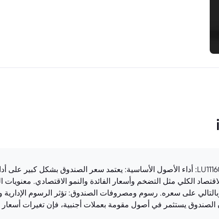
العوامل المؤثرة على سعر صندوق LU1116037828.EUFUND: أداء الأصول الأساسية: يعتمد سعر الصند
قتصاد الكلي مثل التضخم وأسعار الفائدة والنمو الاقتصادي. معنويات ال
بالتالي على سعره. رسوم ومصروفات الصندوق: تؤثر الرسوم الإدارية
كان الصندوق يستثمر في أصول مقومة بعملات أجنبية، فإن تغيرات أسعار