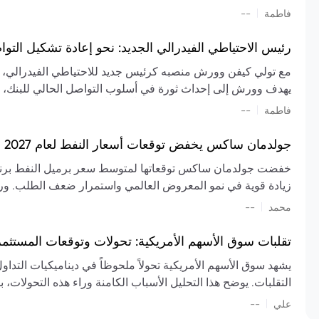
تشكيل تقييم الصناعة، مع توقعات بارتفاع مستمر في الأسعار عل
|
فاطمة
--
المعروض.
رئيس الاحتياطي الفيدرالي الجديد: نحو إعادة تشكيل التو
مع تولي كيفن وورش منصبه كرئيس جديد للاحتياطي الفيدرالي، تتجه
يهدف وورش إلى إحداث ثورة في أسلوب التواصل الحالي للبنك، مع
السياسة ويمنح البنك المركزي دوراً مبالغاً فيه. يسعى إلى إعاد
|
فاطمة
--
وتواترها، بهدف تقليل الاعتماد على إشارات السوق المسبقة وتعزيز
جولدمان ساكس يخفض توقعات أسعار النفط لعام 2027 وسط تغيرات في العرض والطلب
زيادة قوية في نمو المعروض العالمي واستمرار ضعف الطلب. ور
|
محمد
--
عام 2026. يشير التقرير أيضًا إلى أن تأثير اضطرابات الن
العالمية في الربع الثاني بلغت 
تقلبات سوق الأسهم الأمريكية: تحولات وتوقعات المستثم
سابقًا. من المتوقع عودة صادرات دول الخليج إلى طبيعتها بحل
يشهد سوق الأسهم الأمريكية تحولاً ملحوظاً في ديناميكيات التدا
عدم اليقين الجيوسياسي يمكن أن يؤدي إلى تقلبات سعرية حادة، 
التقلبات. يوضح هذا التحليل الأسباب الكامنة وراء هذه التحولات، ب
استمرار الاضطرابات، وسيناريوهات لانخفاض الأسعار في حال
|
علي
إضافي.
--