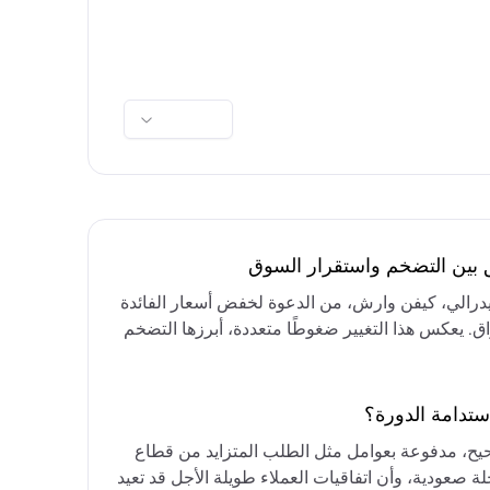
ق بين التضخم واستقرار السوق
فيدرالي، كيفن وارش، من الدعوة لخفض أسعار الفائدة
واق. يعكس هذا التغيير ضغوطًا متعددة، أبرزها التضخم
رق الأوسط، التي تقيد خيارات خفض الفائدة أو خفض
مع التركيز على الحفاظ على أسعار الفائدة مرتفعة
ستدامة الدورة؟
حيح، مدفوعة بعوامل مثل الطلب المتزايد من قطاع
ة صعودية، وأن اتفاقيات العملاء طويلة الأجل قد تعيد