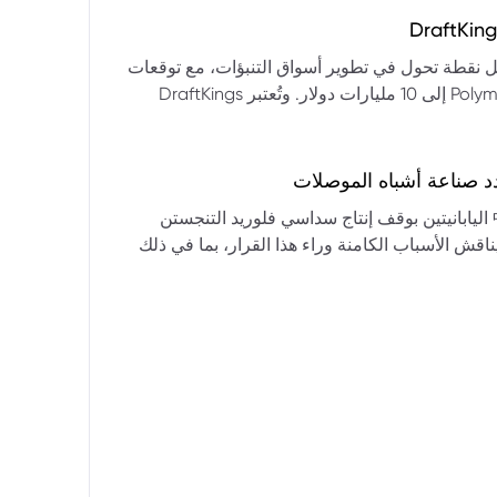
التكنولوجيا:** فقدت الأسهم التكنولوجية الكبرى قوتها الرائدة، وأصبحت حركاتها السعرية متقلبة. * **زيادة تقلب
المؤشرات:** بلغ تذبذب مؤشر S&P 500 مستويات قياسية، مما يشير إلى انخفاض كبير في استقرار السوق. * **عوامل
ديث من بيرنشتاين إلى أن كأس العالم 2026 قد تمثل نقطة تحول في تطوير أسواق التنبؤات، مع توقعات
وبيانات التوظيف، تضع المستثمرين في حالة صراع بين
بأن تصل حجم الرهانات الأمريكية في أسواق مثل Kalshi و Polymarket إلى 10 مليارات دولار. وتُعتبر DraftKings
داول القطاعات وتبادل الأنماط، مع تباعد آراء المستثمرين حول
 الحصرية باللغة الإسبانية، بالإضافة إلى توسعها في
يدرالي:** يترقب السوق قرارات مجلس الاحتياطي الفيدرالي ومؤتمراته
لاتجاه المستقبلي. * **تحذيرات محللي وول ستريت:** تصاعد التشاؤم بين محللي وول
د صناعة أشباه الموصلات
يستعرض هذا التحليل تداعيات قرار شركتي關東電化 و中央硝子 اليابانيتين بوقف إنتاج سداسي فلوريد التنجستن
يناقش الأسباب الكامنة وراء هذا القرار، بما في ذلك
ة الأمد في تأمين الإمدادات. كما يسلط الضوء على
المخاطر التي تواجه شركات الرقائق الكبرى مثل سامسونج، وSK Hynix، وTSMC، والحاجة الملحة لإيجاد بدائل. ويتطرق
لية، وآفاق إعادة هيكلة سلسلة التوريد العالمية نحو
كون طويلة الأمد ومكلفة.