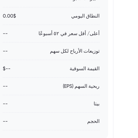
النطاق اليومي
0.00$
أعلى/ أقل سعر في ٥٢ أسبوعًا
--
توزيعات الأرباح لكل سهم
--
القيمة السوقية
--$
ربحية السهم (EPS)
--
بيتا
--
الحجم
--