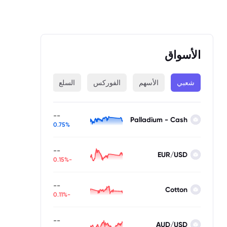
الأسواق
شعبي
الأسهم
الفوركس
السلع
المؤشرات
--
Palladium - Cash
0.75%
--
EUR/USD
-0.15%
--
Cotton
-0.11%
--
AUD/USD