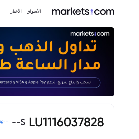
الأسواق
الأخبار
LU1116037828
--
$
%
--