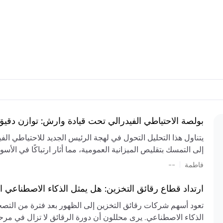
بولصة الاحتياطي الفيدرالي تحت قيادة وارش: توازن دقي
يتناول هذا التحليل التحول في لهجة الرئيس الجديد للاحتياطي ال
إلى التمسك بتقليص الميزانية العمومية، مما أثار ارتباكًا في الأس
المستمر، والعجز المالي الكبير، والتوترات الجيوسياسية في الش
|
فاطمة
--
الميزانية بشكل حاد. يتنبأ الخبراء بفترة ترقب للسياسة النقدية، 
وتجنب التدابير الاستفزازية التي قد تزعزع استقرار السوق.
ارتداد قطاع رقائق التخزين: هل يمثل الذكاء الاصطناعي ا
تعود أسهم شركات رقائق التخزين إلى الظهور بعد فترة من التص
الذكاء الاصطناعي. يرى محللون أن دورة الرقائق لا تزال في مرحل