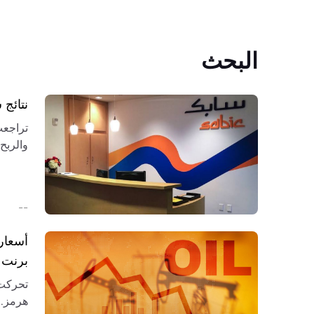
البحث
نتائج سابك 2026: الخسائر ت
والربح
التعاف
--
أسعار
برنت وI
تحركت 