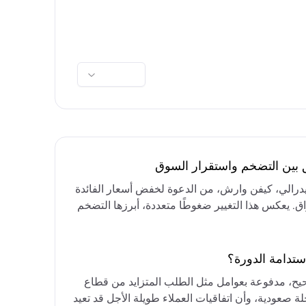
ق بين التضخم واستقرار السوق
فيدرالي، كيفن وارش، من الدعوة لخفض أسعار الفائدة
واق. يعكس هذا التغيير ضغوطًا متعددة، أبرزها التضخم
رق الأوسط، التي تقيد خيارات خفض الفائدة أو خفض
مع التركيز على الحفاظ على أسعار الفائدة مرتفعة
ستدامة الدورة؟
حيح، مدفوعة بعوامل مثل الطلب المتزايد من قطاع
ة صعودية، وأن اتفاقيات العملاء طويلة الأجل قد تعيد