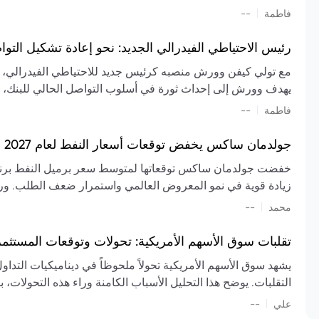
تشكيل تقييم الصناعة، مع توقعات بارتفاع مستمر في الأسعار عل
|
فاطمة
--
المعروض.
رئيس الاحتياطي الفيدرالي الجديد: نحو إعادة تشكيل التو
مع تولي كيفن وورش منصبه كرئيس جديد للاحتياطي الفيدرالي، تتجه
يهدف وورش إلى إحداث ثورة في أسلوب التواصل الحالي للبنك، مع
السياسة ويمنح البنك المركزي دوراً مبالغاً فيه. يسعى إلى إعاد
|
فاطمة
--
وتواترها، بهدف تقليل الاعتماد على إشارات السوق المسبقة وتعزيز
جولدمان ساكس يخفض توقعات أسعار النفط لعام 2027 وسط تغيرات في العرض والطلب
زيادة قوية في نمو المعروض العالمي واستمرار ضعف الطلب. ور
|
محمد
--
عام 2026. يشير التقرير أيضًا إلى أن تأثير اضطرابات الن
العالمية في الربع الثاني بلغت 
تقلبات سوق الأسهم الأمريكية: تحولات وتوقعات المستثم
سابقًا. من المتوقع عودة صادرات دول الخليج إلى طبيعتها بحل
يشهد سوق الأسهم الأمريكية تحولاً ملحوظاً في ديناميكيات التدا
عدم اليقين الجيوسياسي يمكن أن يؤدي إلى تقلبات سعرية حادة، 
التقلبات. يوضح هذا التحليل الأسباب الكامنة وراء هذه التحولات، ب
استمرار الاضطرابات، وسيناريوهات لانخفاض الأسعار في حال
|
علي
إضافي.
--