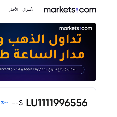
الأسواق
الأخبار
LU1111996556
--
$
%
--