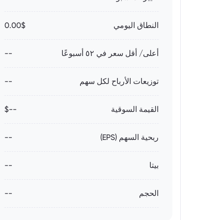
النطاق اليومي
0.00$
أعلى/ أقل سعر في ٥٢ أسبوعًا
--
توزيعات الأرباح لكل سهم
--
القيمة السوقية
--$
ربحية السهم (EPS)
--
بيتا
--
الحجم
--