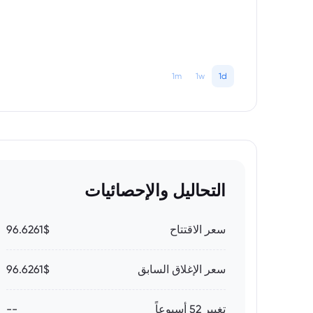
1m
1w
1d
التحاليل والإحصائيات
سعر الاقتتاح
96.6261$
سعر الإغلاق السابق
96.6261$
تغيير 52 أسبوعاً
--