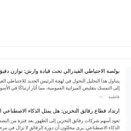
بولصة الاحتياطي الفيدرالي تحت قيادة وارش: توازن دقي
يتناول هذا التحليل التحول في لهجة الرئيس الجديد للاحتياطي ال
إلى التمسك بتقليص الميزانية العمومية، مما أثار ارتباكًا في الأس
المستمر، والعجز المالي الكبير، والتوترات الجيوسياسية في الش
|
فاطمة
--
الميزانية بشكل حاد. يتنبأ الخبراء بفترة ترقب للسياسة النقدية، 
وتجنب التدابير الاستفزازية التي قد تزعزع استقرار السوق.
ارتداد قطاع رقائق التخزين: هل يمثل الذكاء الاصطناعي ا
تعود أسهم شركات رقائق التخزين إلى الظهور بعد فترة من التص
الذكاء الاصطناعي. يرى محللون أن دورة الرقائق لا تزال في مرحل