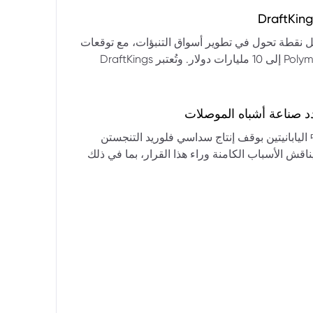
التكنولوجيا:** فقدت الأسهم التكنولوجية الكبرى قوتها الرائدة، وأصبحت حركاتها السعرية متقلبة. * **زيادة تقلب
المؤشرات:** بلغ تذبذب مؤشر S&P 500 مستويات قياسية، مما يشير إلى انخفاض كبير في استقرار السوق. * **عوامل
ديث من بيرنشتاين إلى أن كأس العالم 2026 قد تمثل نقطة تحول في تطوير أسواق التنبؤات، مع توقعات
وبيانات التوظيف، تضع المستثمرين في حالة صراع بين
بأن تصل حجم الرهانات الأمريكية في أسواق مثل Kalshi و Polymarket إلى 10 مليارات دولار. وتُعتبر DraftKings
داول القطاعات وتبادل الأنماط، مع تباعد آراء المستثمرين حول
 الحصرية باللغة الإسبانية، بالإضافة إلى توسعها في
يدرالي:** يترقب السوق قرارات مجلس الاحتياطي الفيدرالي ومؤتمراته
لاتجاه المستقبلي. * **تحذيرات محللي وول ستريت:** تصاعد التشاؤم بين محللي وول
د صناعة أشباه الموصلات
يستعرض هذا التحليل تداعيات قرار شركتي關東電化 و中央硝子 اليابانيتين بوقف إنتاج سداسي فلوريد التنجستن
يناقش الأسباب الكامنة وراء هذا القرار، بما في ذلك
ة الأمد في تأمين الإمدادات. كما يسلط الضوء على
المخاطر التي تواجه شركات الرقائق الكبرى مثل سامسونج، وSK Hynix، وTSMC، والحاجة الملحة لإيجاد بدائل. ويتطرق
لية، وآفاق إعادة هيكلة سلسلة التوريد العالمية نحو
كون طويلة الأمد ومكلفة.