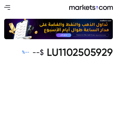
LU1102505929
--
$
%
--