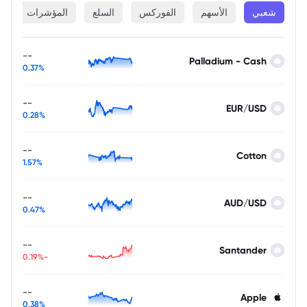
شعبي
الأسهم
الفوركس
السلع
المؤشرات
ا
--
Palladium - Cash
0.37%
--
EUR/USD
0.28%
--
Cotton
1.57%
--
AUD/USD
0.47%
--
Santander
-0.19%
--
Apple
0.38%