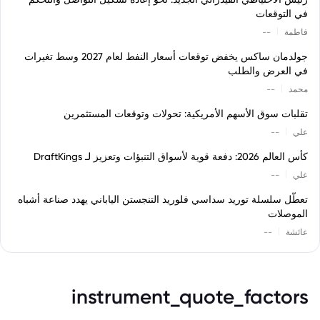
في التوقعات
|
فاطمة
--
جولدمان ساكس يخفض توقعات أسعار النفط لعام 2027 وسط تغيرات
في العرض والطلب
|
محمد
--
تقلبات سوق الأسهم الأمريكية: تحولات وتوقعات المستثمرين
|
علي
--
كأس العالم 2026: دفعة قوية لأسواق التنبؤات وتعزيز لـ DraftKings
|
علي
--
تعطّل سلسلة توريد سداسي فلوريد التنجستن الياباني يهدد صناعة أشباه
الموصلات
|
عائشة
--
instrument_quote_factors