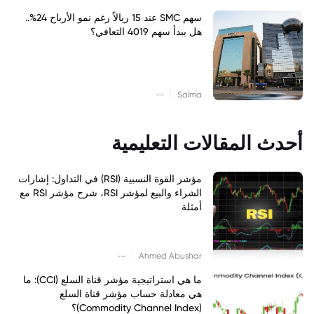
سهم SMC عند 15 ريالاً رغم نمو الأرباح 24%..
هل يبدأ سهم 4019 التعافي؟
|
--
Salma
أحدث المقالات التعليمية
مؤشر القوة النسبية (RSI) في التداول: إشارات
الشراء والبيع لمؤشر RSI، شرح مؤشر RSI مع
أمثلة
|
--
Ahmed Abushar
ما هي استراتيجية مؤشر قناة السلع (CCI): ما
هي معادلة حساب مؤشر قناة السلع
(Commodity Channel Index)؟