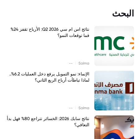
البحث
نتائج اس ام سي Q2 2026: الأرباح تقفز 24%
فما توقعات النمو؟
|
--
Salma
الإنماء: نمو التمويل يرفع دخل العمليات 6.2%..
لماذا تباطأت أرباح الربع الثاني؟
|
--
Salma
نتائج سابك 2026: الخسائر تتراجع 80% فهل بدأ
التعافي؟