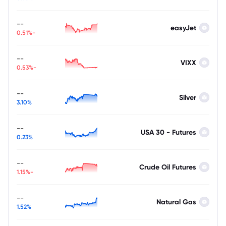
--
easyJet
-0.51%
--
VIXX
-0.53%
--
Silver
3.10%
--
USA 30 - Futures
0.23%
--
Crude Oil Futures
-1.15%
--
Natural Gas
1.52%