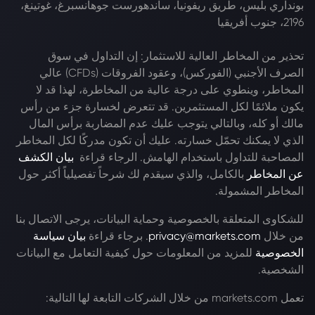
بونداري بليس، طريق ريفونيا، ساندهورست جوهانسبرغ، غوتينغ،
2196، جنوب أفريقيا
تحذير من المخاطر العالية للاستثمار: إن التداول في سوق
الصرف الأجنبي (الفوركس)، وعقود الفروقات (CFDs) عالي
المخاطر، وينطوي على درجة عالية من المخاطرة، لهذا قد لا
يكون ملائمًا لكل المستثمرين. قد تتعرض لخسارة جزء من رأس
مالك أو كله، وبالتالي يتوجب عليك عدم المضاربة برأس المال
الذي لا يمكنك تحمّل خسارته. عليك أن تكون مدركًا لكل المخاطر
المصاحبة للتداول باستخدام الهامش. الرجاء قراءة
بيان الكشف
عن المخاطر
بالكامل، والذي سيقدم لك شرحاً تفصيلياً أكثر حول
المخاطر المشمولة.
للشكاوى المتعلقة بالخصوصية وحماية البيانات، يرجى الاتصال بنا
من خلال
privacy@markets.com
. برجاء قراءة
بيان سياسة
الخصوصية
للمزيد من المعلومات حول كيفية التعامل مع البيانات
الشخصية.
تعمل markets.com من خلال الشركات التابعة لها التالية: