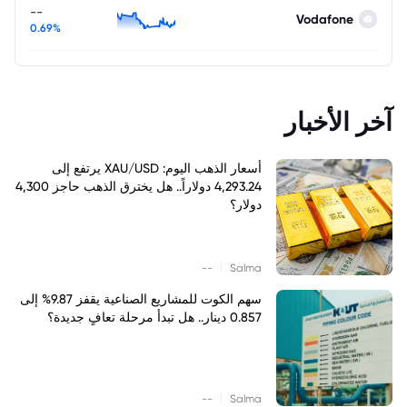
--
Vodafone
0.69%
آخر الأخبار
أسعار الذهب اليوم: XAU/USD يرتفع إلى
4,293.24 دولاراً.. هل يخترق الذهب حاجز 4,300
دولار؟
|
--
Salma
سهم الكوت للمشاريع الصناعية يقفز 9.87% إلى
0.857 دينار.. هل تبدأ مرحلة تعافٍ جديدة؟
|
--
Salma