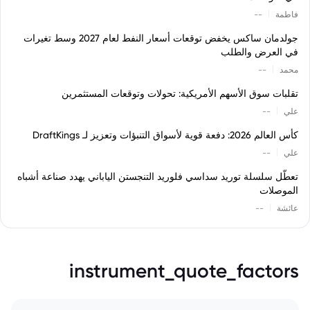
|
فاطمة
--
جولدمان ساكس يخفض توقعات أسعار النفط لعام 2027 وسط تغيرات
في العرض والطلب
|
محمد
--
تقلبات سوق الأسهم الأمريكية: تحولات وتوقعات المستثمرين
|
علي
--
كأس العالم 2026: دفعة قوية لأسواق التنبؤات وتعزيز لـ DraftKings
|
علي
--
تعطّل سلسلة توريد سداسي فلوريد التنجستن الياباني يهدد صناعة أشباه
الموصلات
|
عائشة
--
instrument_quote_factors