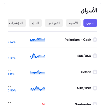
الأسواق
شعبي
الأسهم
الفوركس
السلع
المؤشرات
ا
--
Palladium - Cash
0.52%
--
EUR/USD
0.35%
--
Cotton
1.57%
--
AUD/USD
0.50%
--
Santander