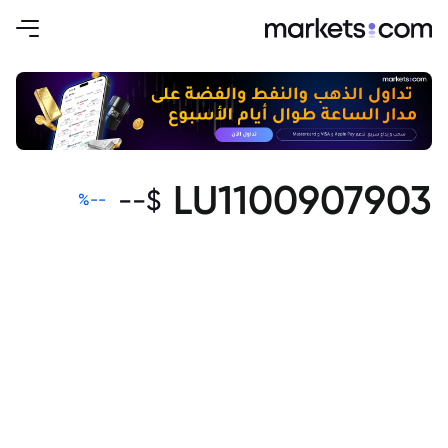
LU1100907903
--
$
%
--