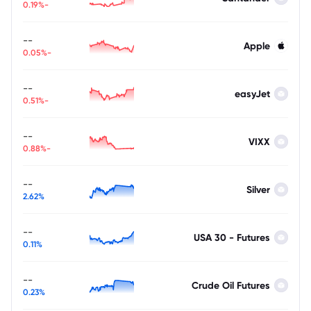
-0.19%
--
Apple
-0.05%
--
easyJet
-0.51%
--
VIXX
-0.88%
--
Silver
2.62%
--
USA 30 - Futures
0.11%
--
Crude Oil Futures
0.23%