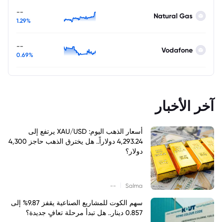
--
Natural Gas
1.29%
--
Vodafone
0.69%
آخر الأخبار
أسعار الذهب اليوم: XAU/USD يرتفع إلى
4,293.24 دولاراً.. هل يخترق الذهب حاجز 4,300
دولار؟
|
--
Salma
سهم الكوت للمشاريع الصناعية يقفز 9.87% إلى
0.857 دينار.. هل تبدأ مرحلة تعافٍ جديدة؟