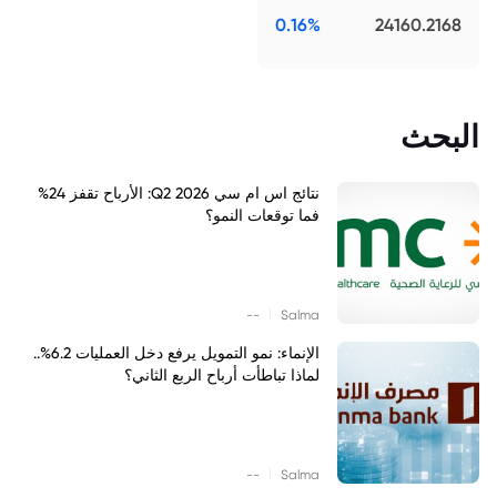
0.16%
24160.2168
البحث
نتائج اس ام سي Q2 2026: الأرباح تقفز 24%
فما توقعات النمو؟
|
--
Salma
الإنماء: نمو التمويل يرفع دخل العمليات 6.2%..
لماذا تباطأت أرباح الربع الثاني؟
|
--
Salma