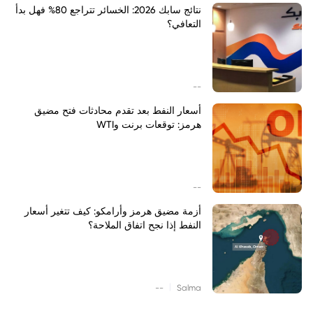
نتائج سابك 2026: الخسائر تتراجع 80% فهل بدأ
التعافي؟
--
أسعار النفط بعد تقدم محادثات فتح مضيق
هرمز: توقعات برنت وWTI
--
أزمة مضيق هرمز وأرامكو: كيف تتغير أسعار
النفط إذا نجح اتفاق الملاحة؟
|
--
Salma