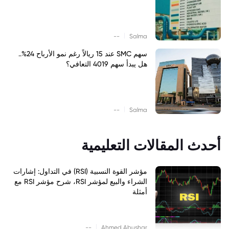
|
--
Salma
سهم SMC عند 15 ريالاً رغم نمو الأرباح 24%..
هل يبدأ سهم 4019 التعافي؟
|
--
Salma
أحدث المقالات التعليمية
مؤشر القوة النسبية (RSI) في التداول: إشارات
الشراء والبيع لمؤشر RSI، شرح مؤشر RSI مع
أمثلة
|
--
Ahmed Abushar