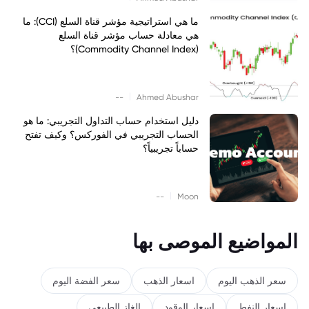
ما هي استراتيجية مؤشر قناة السلع (CCI): ما
هي معادلة حساب مؤشر قناة السلع
(Commodity Channel Index)؟
|
--
Ahmed Abushar
دليل استخدام حساب التداول التجريبي: ما هو
الحساب التجريبي في الفوركس؟ وكيف تفتح
حساباً تجريبياً؟
|
--
Moon
المواضيع الموصى بها
سعر الذهب اليوم
اسعار الذهب
سعر الفضة اليوم
اسعار النفط
اسعار الوقود
الغاز الطبيعي