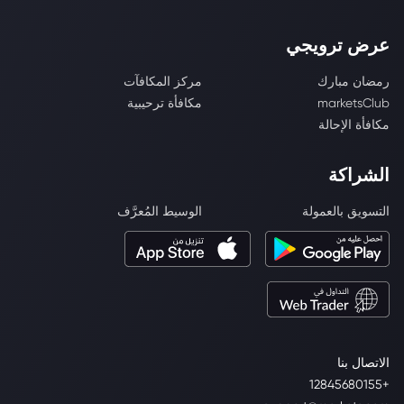
عرض ترويجي
رمضان مبارك
مركز المكافآت
marketsClub
مكافأة ترحيبية
مكافأة الإحالة
الشراكة
التسويق بالعمولة
الوسيط المُعرَّف
الاتصال بنا
+12845680155