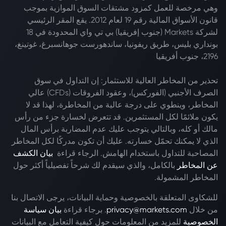
وهي مرخصة للعمل كمزود مشتقات السوق الموازية بموجب
قانون الأسواق المالية رقم 19 لعام 2012. يقع المقر الرئيسي
لشركة Markets (جنوب إفريقيا) بي تي واي المحدودة في 18
بونداري بليس، طريق ريفونيا، ساندهورست جوهانسبرغ، غوتينغ،
2196، جنوب أفريقيا
تحذير من المخاطر العالية للاستثمار: إن التداول في سوق
الصرف الأجنبي (الفوركس)، وعقود الفروقات (CFDs) عالي
المخاطر، وينطوي على درجة عالية من المخاطرة، لهذا قد لا
يكون ملائمًا لكل المستثمرين. قد تتعرض لخسارة جزء من رأس
مالك أو كله، وبالتالي يتوجب عليك عدم المضاربة برأس المال
الذي لا يمكنك تحمّل خسارته. عليك أن تكون مدركًا لكل المخاطر
المصاحبة للتداول باستخدام الهامش. الرجاء قراءة
بيان الكشف
عن المخاطر
بالكامل، والذي سيقدم لك شرحاً تفصيلياً أكثر حول
المخاطر المشمولة.
للشكاوى المتعلقة بالخصوصية وحماية البيانات، يرجى الاتصال بنا
من خلال
privacy@markets.com
. برجاء قراءة
بيان سياسة
الخصوصية
للمزيد من المعلومات حول كيفية التعامل مع البيانات