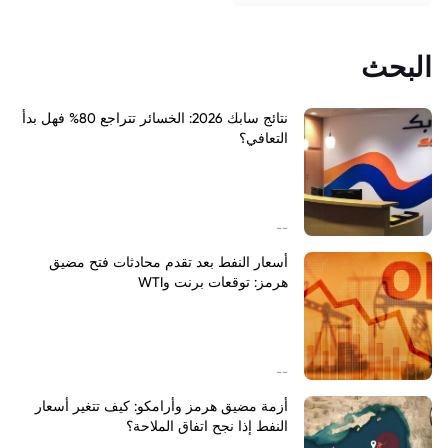
البحث
نتائج سابك 2026: الخسائر تتراجع 80% فهل بدأ
التعافي؟
--
أسعار النفط بعد تقدم محادثات فتح مضيق
هرمز: توقعات برنت وWTI
--
أزمة مضيق هرمز وأرامكو: كيف تتغير أسعار
النفط إذا نجح اتفاق الملاحة؟