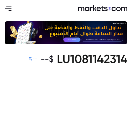
LU1081142314
--
$
%
--