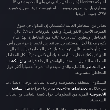
لشركة Markets (جنوب إفريقيا) بي تي واي المحدودة في 18
بونداري بليس، طريق ريفونيا، ساندهورست جوهانسبرغ، غوتينغ،
2196، جنوب أفريقيا
تحذير من المخاطر العالية للاستثمار: إن التداول في سوق
الصرف الأجنبي (الفوركس)، وعقود الفروقات (CFDs) عالي
المخاطر، وينطوي على درجة عالية من المخاطرة، لهذا قد لا
يكون ملائمًا لكل المستثمرين. قد تتعرض لخسارة جزء من رأس
مالك أو كله، وبالتالي يتوجب عليك عدم المضاربة برأس المال
الذي لا يمكنك تحمّل خسارته. عليك أن تكون مدركًا لكل المخاطر
المصاحبة للتداول باستخدام الهامش. الرجاء قراءة
بيان الكشف
عن المخاطر
بالكامل، والذي سيقدم لك شرحاً تفصيلياً أكثر حول
المخاطر المشمولة.
للشكاوى المتعلقة بالخصوصية وحماية البيانات، يرجى الاتصال بنا
من خلال
privacy@markets.com
. برجاء قراءة
بيان سياسة
الخصوصية
للمزيد من المعلومات حول كيفية التعامل مع البيانات
الشخصية.
تعمل markets.com من خلال الشركات التابعة لها التالية: