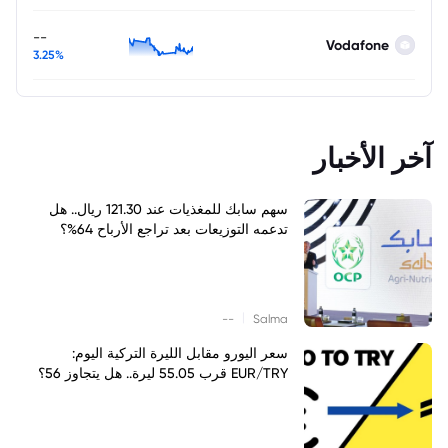
--
Vodafone
3.25%
آخر الأخبار
سهم سابك للمغذيات عند 121.30 ريال.. هل
تدعمه التوزيعات بعد تراجع الأرباح 64%؟
|
--
Salma
سعر اليورو مقابل الليرة التركية اليوم:
EUR/TRY قرب 55.05 ليرة.. هل يتجاوز 56؟