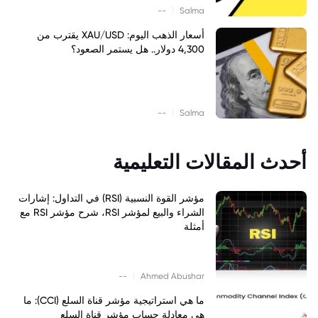
|
--
Salma
أسعار الذهب اليوم: XAU/USD يقترب من
4,300 دولار.. هل يستمر الصعود؟
|
--
Salma
أحدث المقالات التعليمية
مؤشر القوة النسبية (RSI) في التداول: إشارات
الشراء والبيع لمؤشر RSI، شرح مؤشر RSI مع
أمثلة
|
--
Ahmed Abushar
ما هي استراتيجية مؤشر قناة السلع (CCI): ما
هي معادلة حساب مؤشر قناة السلع