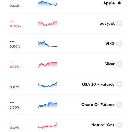
--
Apple
0.64%
--
easyJet
-0.28%
--
VIXX
0.00%
--
Silver
-0.97%
--
USA 30 - Futures
0.07%
--
Crude Oil Futures
2.00%
--
Natural Gas
-0.49%