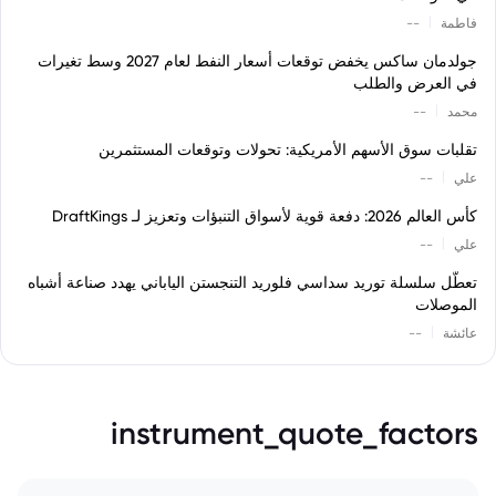
|
فاطمة
--
جولدمان ساكس يخفض توقعات أسعار النفط لعام 2027 وسط تغيرات
في العرض والطلب
|
محمد
--
تقلبات سوق الأسهم الأمريكية: تحولات وتوقعات المستثمرين
|
علي
--
كأس العالم 2026: دفعة قوية لأسواق التنبؤات وتعزيز لـ DraftKings
|
علي
--
تعطّل سلسلة توريد سداسي فلوريد التنجستن الياباني يهدد صناعة أشباه
الموصلات
|
عائشة
--
instrument_quote_factors