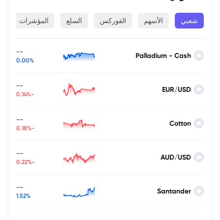
شعبي
الأسهم
الفوركس
السلع
المؤشرات
ا
--
Palladium - Cash
0.00%
--
EUR/USD
-0.14%
--
Cotton
-0.18%
--
AUD/USD
-0.22%
--
Santander
1.52%