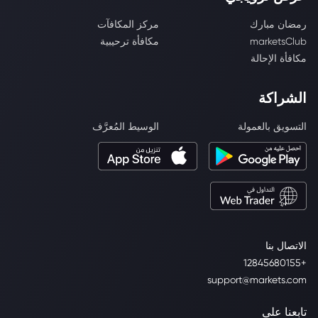
رمضان مبارك
مركز المكافآت
marketsClub
مكافأة ترحيبية
مكافأة الإحالة
الشراكة
التسويق بالعمولة
الوسيط المُعرَّف
الاتصال بنا
+12845680155
support@markets.com
تابعنا على