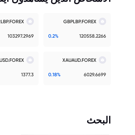
RLBP.FOREX
GBPLBP.FOREX
103297.2969
0.2%
120558.2266
USD.FOREX
XAUAUD.FOREX
1377.3
0.18%
6029.6699
البحث