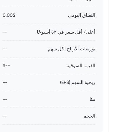
النطاق اليومي
0.00$
أعلى/ أقل سعر في ٥٢ أسبوعًا
--
توزيعات الأرباح لكل سهم
--
القيمة السوقية
--$
ربحية السهم (EPS)
--
بيتا
--
الحجم
--