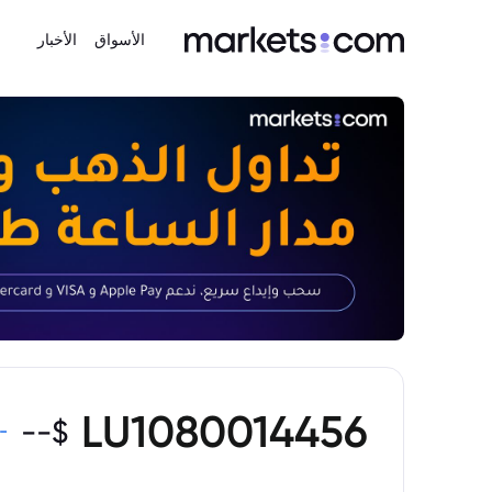
الأسواق
الأخبار
LU1080014456
--
$
-