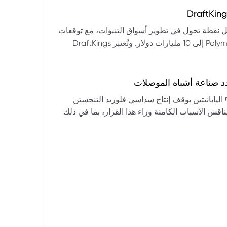
التكنولوجيا:** فقدت الأسهم التكنولوجية الكبرى قوتها الرائدة، وأصبحت حركاتها السعرية متقلبة. * **زيادة تقلب
المؤشرات:** بلغ تذبذب مؤشر S&P 500 مستويات قياسية، مما يشير إلى انخفاض كبير في استقرار السوق. * **عوامل
ديث من بيرنشتاين إلى أن كأس العالم 2026 قد تمثل نقطة تحول في تطوير أسواق التنبؤات، مع توقعات
وبيانات التوظيف، تضع المستثمرين في حالة صراع بين
بأن تصل حجم الرهانات الأمريكية في أسواق مثل Kalshi و Polymarket إلى 10 مليارات دولار. وتُعتبر DraftKings
داول القطاعات وتبادل الأنماط، مع تباعد آراء المستثمرين حول
 الحصرية باللغة الإسبانية، بالإضافة إلى توسعها في
يدرالي:** يترقب السوق قرارات مجلس الاحتياطي الفيدرالي ومؤتمراته
لاتجاه المستقبلي. * **تحذيرات محللي وول ستريت:** تصاعد التشاؤم بين محللي وول
د صناعة أشباه الموصلات
يستعرض هذا التحليل تداعيات قرار شركتي關東電化 و中央硝子 اليابانيتين بوقف إنتاج سداسي فلوريد التنجستن
يناقش الأسباب الكامنة وراء هذا القرار، بما في ذلك
ة الأمد في تأمين الإمدادات. كما يسلط الضوء على
المخاطر التي تواجه شركات الرقائق الكبرى مثل سامسونج، وSK Hynix، وTSMC، والحاجة الملحة لإيجاد بدائل. ويتطرق
لية، وآفاق إعادة هيكلة سلسلة التوريد العالمية نحو
كون طويلة الأمد ومكلفة.