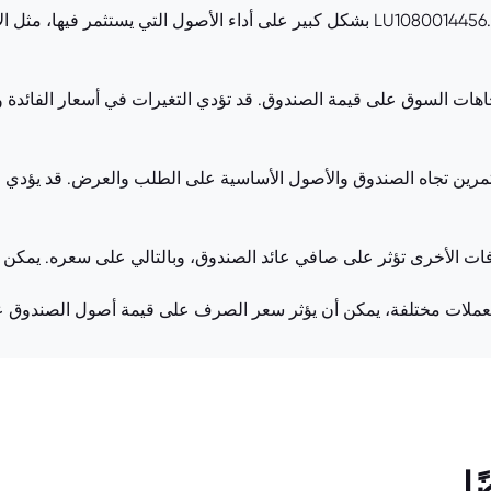
[أداء الأصول الأساسية]: يعتمد سعر صندوق LU1080014456.EUFUND بشكل كبير على أداء ال
اهات السوق على قيمة الصندوق. قد تؤدي التغيرات في أسعار الفائدة 
رين تجاه الصندوق والأصول الأساسية على الطلب والعرض. قد يؤدي الإقب
الأخرى تؤثر على صافي عائد الصندوق، وبالتالي على سعره. يمكن أن ت
ملات مختلفة، يمكن أن يؤثر سعر الصرف على قيمة أصول الصندوق عند 
ا