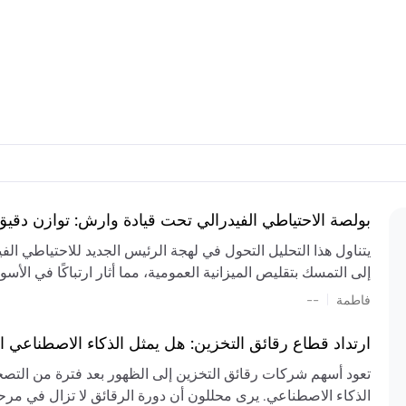
بولصة الاحتياطي الفيدرالي تحت قيادة وارش: توازن دقي
يتناول هذا التحليل التحول في لهجة الرئيس الجديد للاحتياطي ال
إلى التمسك بتقليص الميزانية العمومية، مما أثار ارتباكًا في الأس
المستمر، والعجز المالي الكبير، والتوترات الجيوسياسية في الش
|
فاطمة
--
الميزانية بشكل حاد. يتنبأ الخبراء بفترة ترقب للسياسة النقدية، 
وتجنب التدابير الاستفزازية التي قد تزعزع استقرار السوق.
ارتداد قطاع رقائق التخزين: هل يمثل الذكاء الاصطناعي ا
تعود أسهم شركات رقائق التخزين إلى الظهور بعد فترة من التص
الذكاء الاصطناعي. يرى محللون أن دورة الرقائق لا تزال في مرحل