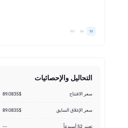
1m
1w
1d
التحاليل والإحصائيات
سعر الاقتتاح
89.0835$
سعر الإغلاق السابق
89.0835$
تغيير 52 أسبوعاً
--