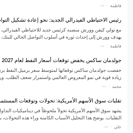
تشكيل تقييم الصناعة، مع توقعات بارتفاع مستمر في الأسعار عل
|
فاطمة
--
المعروض.
رئيس الاحتياطي الفيدرالي الجديد: نحو إعادة تشكيل التو
مع تولي كيفن وورش منصبه كرئيس جديد للاحتياطي الفيدرالي، تتجه
يهدف وورش إلى إحداث ثورة في أسلوب التواصل الحالي للبنك، مع
السياسة ويمنح البنك المركزي دوراً مبالغاً فيه. يسعى إلى إعاد
|
فاطمة
--
وتواترها، بهدف تقليل الاعتماد على إشارات السوق المسبقة وتعزيز
جولدمان ساكس يخفض توقعات أسعار النفط لعام 2027 وسط تغيرات في العرض والطلب
زيادة قوية في نمو المعروض العالمي واستمرار ضعف الطلب. ور
|
محمد
--
عام 2026. يشير التقرير أيضًا إلى أن تأثير اضطرابات الن
العالمية في الربع الثاني بلغت 
تقلبات سوق الأسهم الأمريكية: تحولات وتوقعات المستثم
سابقًا. من المتوقع عودة صادرات دول الخليج إلى طبيعتها بحل
يشهد سوق الأسهم الأمريكية تحولاً ملحوظاً في ديناميكيات التدا
عدم اليقين الجيوسياسي يمكن أن يؤدي إلى تقلبات سعرية حادة، 
التقلبات. يوضح هذا التحليل الأسباب الكامنة وراء هذه التحولات، ب
استمرار الاضطرابات، وسيناريوهات لانخفاض الأسعار في حال
|
علي
إضافي.
--