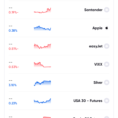
--
Santander
-0.19%
--
Apple
0.38%
--
easyJet
-0.51%
--
VIXX
-0.53%
--
Silver
3.10%
--
USA 30 - Futures
0.23%
--