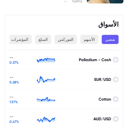
|
--
Salma
الأسواق
شعبي
الأسهم
الفوركس
السلع
المؤشرات
ا
--
Palladium - Cash
0.37%
--
EUR/USD
0.28%
--
Cotton
1.57%
--
AUD/USD
0.47%