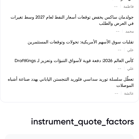
|
فاطمة
--
جولدمان ساكس يخفض توقعات أسعار النفط لعام 2027 وسط تغيرات
في العرض والطلب
|
محمد
--
تقلبات سوق الأسهم الأمريكية: تحولات وتوقعات المستثمرين
|
علي
--
كأس العالم 2026: دفعة قوية لأسواق التنبؤات وتعزيز لـ DraftKings
|
علي
--
تعطّل سلسلة توريد سداسي فلوريد التنجستن الياباني يهدد صناعة أشباه
الموصلات
|
عائشة
--
instrument_quote_factors