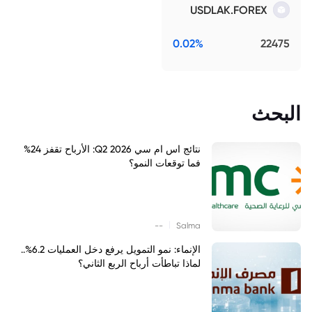
USDLAK.FOREX
0.02%
22475
البحث
نتائج اس ام سي Q2 2026: الأرباح تقفز 24%
فما توقعات النمو؟
|
--
Salma
الإنماء: نمو التمويل يرفع دخل العمليات 6.2%..
لماذا تباطأت أرباح الربع الثاني؟