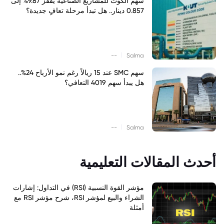
سهم الكوت للمشاريع الصناعية يقفز 9.87% إلى
0.857 دينار.. هل تبدأ مرحلة تعافٍ جديدة؟
|
--
Salma
سهم SMC عند 15 ريالاً رغم نمو الأرباح 24%..
هل يبدأ سهم 4019 التعافي؟
|
--
Salma
أحدث المقالات التعليمية
مؤشر القوة النسبية (RSI) في التداول: إشارات
الشراء والبيع لمؤشر RSI، شرح مؤشر RSI مع
أمثلة