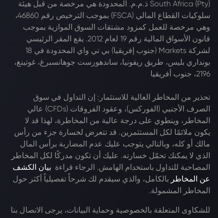
South Africa (Pty) ذ.م.م. المحدودة هي مرخصة من قبل هيئة
سلوكيات القطاع المالي (FSCA) بموجب الترخيص رقم 46860،
وهي مرخصة للعمل كمزود مشتقات السوق الموازية بموجب
قانون الأسواق المالية رقم 19 لعام 2012. يقع المقر الرئيسي
لشركة Markets (جنوب إفريقيا) بي تي واي المحدودة في 18
بونداري بليس، طريق ريفونيا، ساندهورست جوهانسبرغ، غوتينغ،
2196، جنوب أفريقيا
تحذير من المخاطر العالية للاستثمار: إن التداول في سوق
الصرف الأجنبي (الفوركس)، وعقود الفروقات (CFDs) عالي
المخاطر، وينطوي على درجة عالية من المخاطرة، لهذا قد لا
يكون ملائمًا لكل المستثمرين. قد تتعرض لخسارة جزء من رأس
مالك أو كله، وبالتالي يتوجب عليك عدم المضاربة برأس المال
الذي لا يمكنك تحمّل خسارته. عليك أن تكون مدركًا لكل المخاطر
المصاحبة للتداول باستخدام الهامش. الرجاء قراءة
بيان الكشف
عن المخاطر
بالكامل، والذي سيقدم لك شرحاً تفصيلياً أكثر حول
المخاطر المشمولة.
للشكاوى المتعلقة بالخصوصية وحماية البيانات، يرجى الاتصال بنا