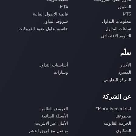
التطبيق
MT4
MT5
قائمة الأصول المالية
معلومات التداول
شروط التداول
ساعات التداول
حاسبة تداول عقود الفروقات
التقويم الاقتصادي
تعلّم
الأخبار
أساسيات التداول
المسرد
ويبنارات
المركز التعليمي
عن الشركة
لماذا Markets.com؟
العروض العالمية
مجموعتنا
الأسئلة الشائعة
الحزمة القانونية
الأمان عبر الانترنت
الشكاوى
تواصل مع فريق الدعم