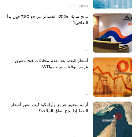
|
--
Salma
نتائج سابك 2026: الخسائر تتراجع 80% فهل بدأ
التعافي؟
--
أسعار النفط بعد تقدم محادثات فتح مضيق
هرمز: توقعات برنت وWTI
--
أزمة مضيق هرمز وأرامكو: كيف تتغير أسعار
النفط إذا نجح اتفاق الملاحة؟