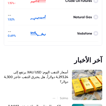
Crude Oil Futures
-1.15%
--
Natural Gas
1.52%
--
Vodafone
0.69%
آخر الأخبار
أسعار الذهب اليوم: XAU/USD يرتفع إلى
4,293.24 دولاراً.. هل يخترق الذهب حاجز 4,300
دولار؟
|
--
Salma