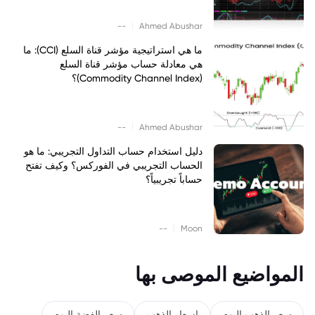
|
--
Ahmed Abushar
ما هي استراتيجية مؤشر قناة السلع (CCI): ما
هي معادلة حساب مؤشر قناة السلع
(Commodity Channel Index)؟
|
--
Ahmed Abushar
دليل استخدام حساب التداول التجريبي: ما هو
الحساب التجريبي في الفوركس؟ وكيف تفتح
حساباً تجريبياً؟
|
--
Moon
المواضيع الموصى بها
سعر الذهب اليوم
اسعار الذهب
سعر الفضة اليوم