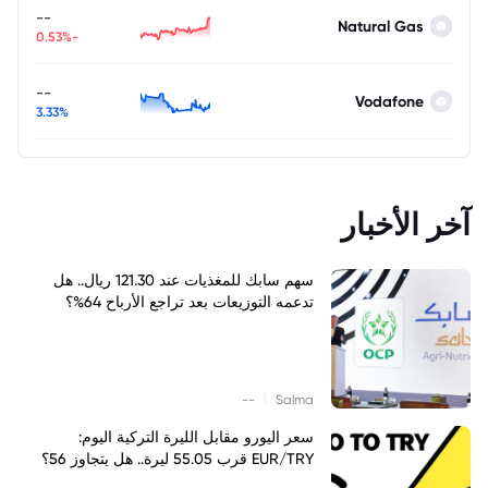
--
Natural Gas
-0.53%
--
Vodafone
3.33%
آخر الأخبار
سهم سابك للمغذيات عند 121.30 ريال.. هل
تدعمه التوزيعات بعد تراجع الأرباح 64%؟
|
--
Salma
سعر اليورو مقابل الليرة التركية اليوم:
EUR/TRY قرب 55.05 ليرة.. هل يتجاوز 56؟