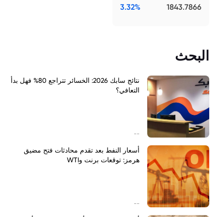
3.32%
1843.7866
البحث
نتائج سابك 2026: الخسائر تتراجع 80% فهل بدأ
التعافي؟
--
أسعار النفط بعد تقدم محادثات فتح مضيق
هرمز: توقعات برنت وWTI
--