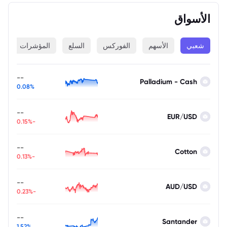
الأسواق
شعبي
الأسهم
الفوركس
السلع
المؤشرات
ا
--
Palladium - Cash
0.08%
--
EUR/USD
-0.15%
--
Cotton
-0.13%
--
AUD/USD
-0.23%
--
Santander
1.52%