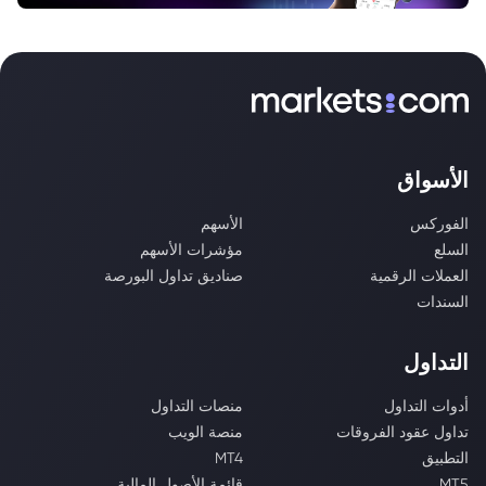
الأسواق
الفوركس
الأسهم
السلع
مؤشرات الأسهم
العملات الرقمية
صناديق تداول البورصة
السندات
التداول
أدوات التداول
منصات التداول
تداول عقود الفروقات
منصة الويب
التطبيق
MT4
MT5
قائمة الأصول المالية