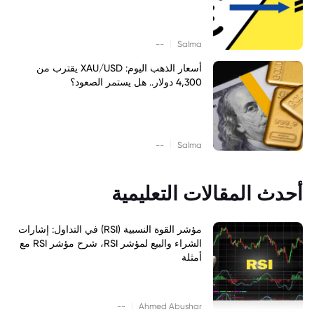
|
--
Salma
أسعار الذهب اليوم: XAU/USD يقترب من
4,300 دولار.. هل يستمر الصعود؟
|
--
Salma
أحدث المقالات التعليمية
مؤشر القوة النسبية (RSI) في التداول: إشارات
الشراء والبيع لمؤشر RSI، شرح مؤشر RSI مع
أمثلة
|
--
Ahmed Abushar