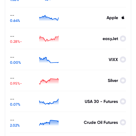
--
Apple
0.64%
--
easyJet
-0.28%
--
VIXX
0.00%
--
Silver
-0.95%
--
USA 30 - Futures
0.07%
--
Crude Oil Futures
2.02%