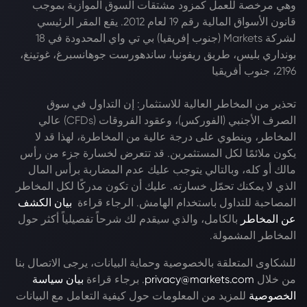
وهي مرخصة للعمل كمزود مشتقات السوق الموازية بموجب
قانون الأسواق المالية رقم 19 لعام 2012. يقع المقر الرئيسي
لشركة Markets (جنوب إفريقيا) بي تي واي المحدودة في 18
بونداري بليس، طريق ريفونيا، ساندهورست جوهانسبرغ، غوتينغ،
2196، جنوب أفريقيا
تحذير من المخاطر العالية للاستثمار: إن التداول في سوق
الصرف الأجنبي (الفوركس)، وعقود الفروقات (CFDs) عالي
المخاطر، وينطوي على درجة عالية من المخاطرة، لهذا قد لا
يكون ملائمًا لكل المستثمرين. قد تتعرض لخسارة جزء من رأس
مالك أو كله، وبالتالي يتوجب عليك عدم المضاربة برأس المال
الذي لا يمكنك تحمّل خسارته. عليك أن تكون مدركًا لكل المخاطر
المصاحبة للتداول باستخدام الهامش. الرجاء قراءة
بيان الكشف
عن المخاطر
بالكامل، والذي سيقدم لك شرحاً تفصيلياً أكثر حول
المخاطر المشمولة.
للشكاوى المتعلقة بالخصوصية وحماية البيانات، يرجى الاتصال بنا
من خلال
privacy@markets.com
. برجاء قراءة
بيان سياسة
الخصوصية
للمزيد من المعلومات حول كيفية التعامل مع البيانات