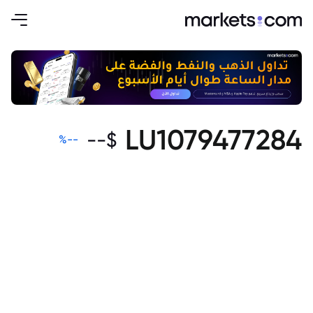
LU1079477284
--
$
%
--