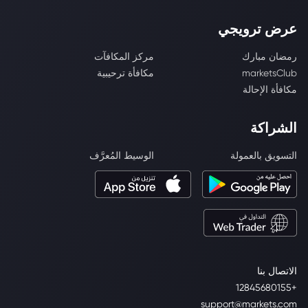
عرض ترويجي
رمضان مبارك
مركز المكافآت
marketsClub
مكافأة ترحيبية
مكافأة الإحالة
الشراكة
التسويق بالعمولة
الوسيط المُعرَّف
الاتصال بنا
+12845680155
support@markets.com