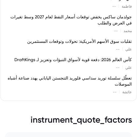
|
فاطمة
--
جولدمان ساكس يخفض توقعات أسعار النفط لعام 2027 وسط تغيرات
في العرض والطلب
|
محمد
--
تقلبات سوق الأسهم الأمريكية: تحولات وتوقعات المستثمرين
|
علي
--
كأس العالم 2026: دفعة قوية لأسواق التنبؤات وتعزيز لـ DraftKings
|
علي
--
تعطّل سلسلة توريد سداسي فلوريد التنجستن الياباني يهدد صناعة أشباه
الموصلات
|
عائشة
--
instrument_quote_factors