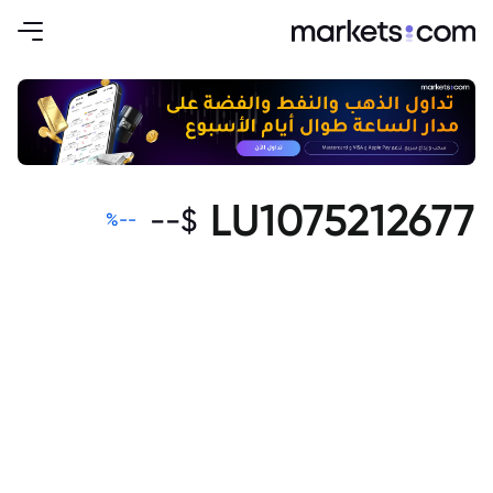
LU1075212677
--
$
%
--