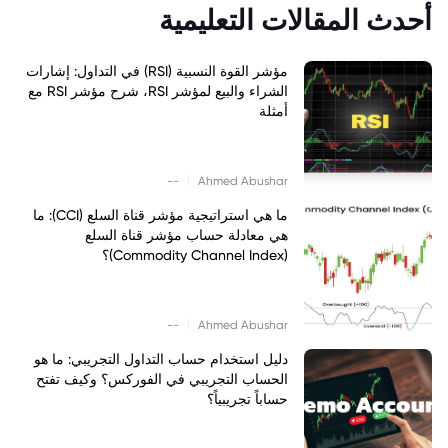
أحدث المقالات التعليمية
مؤشر القوة النسبية (RSI) في التداول: إشارات
الشراء والبيع لمؤشر RSI، شرح مؤشر RSI مع
أمثلة
|
--
Ahmed Abushar
ما هي استراتيجية مؤشر قناة السلع (CCI): ما
هي معادلة حساب مؤشر قناة السلع
(Commodity Channel Index)؟
|
--
Ahmed Abushar
دليل استخدام حساب التداول التجريبي: ما هو
الحساب التجريبي في الفوركس؟ وكيف تفتح
حساباً تجريبياً؟