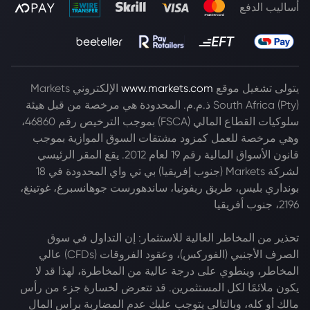
أساليب الدفع
يتولى تشغيل موقع
www.markets.com
الإلكتروني Markets
South Africa (Pty) ذ.م.م. المحدودة هي مرخصة من قبل هيئة
سلوكيات القطاع المالي (FSCA) بموجب الترخيص رقم 46860،
وهي مرخصة للعمل كمزود مشتقات السوق الموازية بموجب
قانون الأسواق المالية رقم 19 لعام 2012. يقع المقر الرئيسي
لشركة Markets (جنوب إفريقيا) بي تي واي المحدودة في 18
بونداري بليس، طريق ريفونيا، ساندهورست جوهانسبرغ، غوتينغ،
2196، جنوب أفريقيا
تحذير من المخاطر العالية للاستثمار: إن التداول في سوق
الصرف الأجنبي (الفوركس)، وعقود الفروقات (CFDs) عالي
المخاطر، وينطوي على درجة عالية من المخاطرة، لهذا قد لا
يكون ملائمًا لكل المستثمرين. قد تتعرض لخسارة جزء من رأس
مالك أو كله، وبالتالي يتوجب عليك عدم المضاربة برأس المال