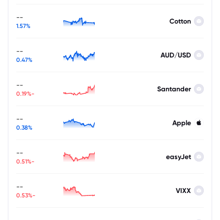
--
Cotton
1.57%
--
AUD/USD
0.47%
--
Santander
-0.19%
--
Apple
0.38%
--
easyJet
-0.51%
--
VIXX
-0.53%