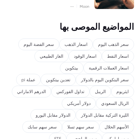
|
--
Moon
المواضيع الموصى بها
سعر الذهب اليوم
اسعار الذهب
سعر الفضة اليوم
اسعار النفط
اسعار الوقود
الغاز الطبيعي
اسعار العملات الرقمية
بيتكوين
سعر البتكوين اليوم بالدولار
تعدين بيتكوين
عملة pi
ايثريوم
الريبل
تداول الفوركس
الدرهم الاماراتي
الريال السعودي
دولار أمريكي
الليرة التركية مقابل الدولار
الدولار مقابل اليورو
الأسهم الحلال
سعر سهم تسلا
سعر سهم سابك
سهم ارامكو
سهم الراجحي
ETF