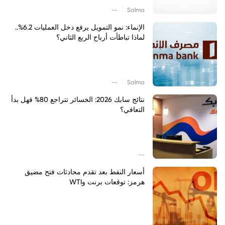
|
--
Salma
الإنماء: نمو التمويل يرفع دخل العمليات 6.2%..
لماذا تباطأت أرباح الربع الثاني؟
|
--
Salma
نتائج سابك 2026: الخسائر تتراجع 80% فهل بدأ
التعافي؟
--
أسعار النفط بعد تقدم محادثات فتح مضيق
هرمز: توقعات برنت وWTI