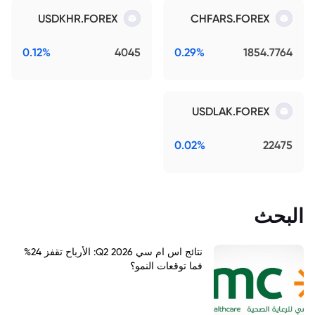
USDKHR.FOREX
CHFARS.FOREX
0.12%
4045
0.29%
1854.7764
USDLAK.FOREX
0.02%
22475
البحث
نتائج اس ام سي Q2 2026: الأرباح تقفز 24%
فما توقعات النمو؟