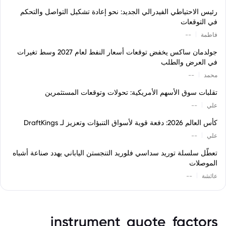
رئيس الاحتياطي الفيدرالي الجديد: نحو إعادة تشكيل التواصل والتحكم
في التوقعات
|
فاطمة
--
جولدمان ساكس يخفض توقعات أسعار النفط لعام 2027 وسط تغيرات
في العرض والطلب
|
محمد
--
تقلبات سوق الأسهم الأمريكية: تحولات وتوقعات المستثمرين
|
علي
--
كأس العالم 2026: دفعة قوية لأسواق التنبؤات وتعزيز لـ DraftKings
|
علي
--
تعطّل سلسلة توريد سداسي فلوريد التنجستن الياباني يهدد صناعة أشباه
الموصلات
|
عائشة
--
instrument_quote_factors