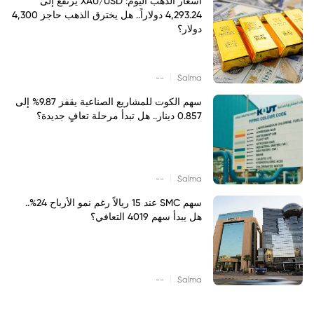
أسعار الذهب اليوم: XAU/USD يرتفع إلى
4,293.24 دولاراً.. هل يخترق الذهب حاجز 4,300
دولار؟
|
--
Salma
سهم الكوت للمشاريع الصناعية يقفز 9.87% إلى
0.857 دينار.. هل تبدأ مرحلة تعافٍ جديدة؟
|
--
Salma
سهم SMC عند 15 ريالاً رغم نمو الأرباح 24%..
هل يبدأ سهم 4019 التعافي؟
|
--
Salma