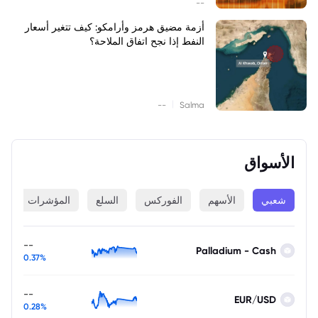
--
أزمة مضيق هرمز وأرامكو: كيف تتغير أسعار
النفط إذا نجح اتفاق الملاحة؟
|
--
Salma
الأسواق
شعبي
الأسهم
الفوركس
السلع
المؤشرات
ا
--
Palladium - Cash
0.37%
--
EUR/USD
0.28%