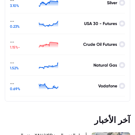
--
Silver
3.10%
--
USA 30 - Futures
0.23%
--
Crude Oil Futures
-1.15%
--
Natural Gas
1.52%
--
Vodafone
0.69%
آخر الأخبار