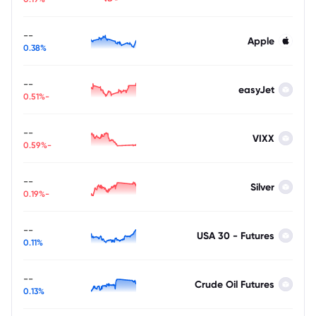
--
Apple
0.38%
--
easyJet
-0.51%
--
VIXX
-0.59%
--
Silver
-0.19%
--
USA 30 - Futures
0.11%
--
Crude Oil Futures
0.13%