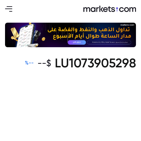
LU1073905298
--
$
%
--