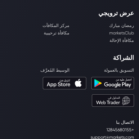
عرض ترويجي
رمضان مبارك
مركز المكافآت
marketsClub
مكافأة ترحيبية
مكافأة الإحالة
الشراكة
التسويق بالعمولة
الوسيط المُعرَّف
الاتصال بنا
+12845680155
support@markets.com