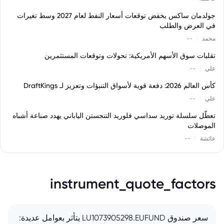
جولدمان ساكس يخفض توقعات أسعار النفط لعام 2027 وسط تغيرات
في العرض والطلب
|
محمد
--
تقلبات سوق الأسهم الأمريكية: تحولات وتوقعات المستثمرين
|
علي
--
كأس العالم 2026: دفعة قوية لأسواق التنبؤات وتعزيز لـ DraftKings
|
علي
--
تعطّل سلسلة توريد سداسي فلوريد التنجستن الياباني يهدد صناعة أشباه
الموصلات
|
عائشة
--
instrument_quote_factors
سعر صندوق LU1073905298.EUFUND يتأثر بعوامل عديدة: