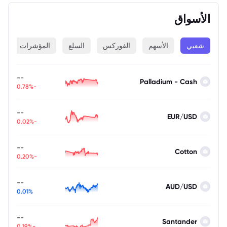
الأسواق
شعبي
الأسهم
الفوركس
السلع
المؤشرات
ا
--
Palladium - Cash
-0.78%
--
EUR/USD
-0.02%
--
Cotton
-0.20%
--
AUD/USD
0.01%
--
Santander
-0.19%