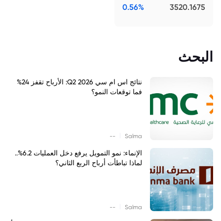
0.56%
3520.1675
البحث
نتائج اس ام سي Q2 2026: الأرباح تقفز 24%
فما توقعات النمو؟
|
--
Salma
الإنماء: نمو التمويل يرفع دخل العمليات 6.2%..
لماذا تباطأت أرباح الربع الثاني؟
|
--
Salma