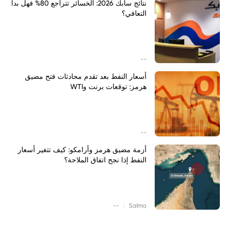
نتائج سابك 2026: الخسائر تتراجع 80% فهل بدأ
التعافي؟
--
أسعار النفط بعد تقدم محادثات فتح مضيق
هرمز: توقعات برنت وWTI
--
أزمة مضيق هرمز وأرامكو: كيف تتغير أسعار
النفط إذا نجح اتفاق الملاحة؟
|
--
Salma