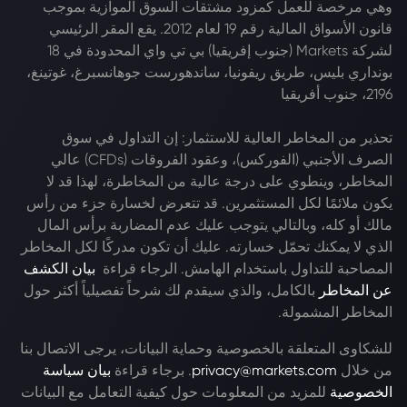
وهي مرخصة للعمل كمزود مشتقات السوق الموازية بموجب
قانون الأسواق المالية رقم 19 لعام 2012. يقع المقر الرئيسي
لشركة Markets (جنوب إفريقيا) بي تي واي المحدودة في 18
بونداري بليس، طريق ريفونيا، ساندهورست جوهانسبرغ، غوتينغ،
2196، جنوب أفريقيا
تحذير من المخاطر العالية للاستثمار: إن التداول في سوق
الصرف الأجنبي (الفوركس)، وعقود الفروقات (CFDs) عالي
المخاطر، وينطوي على درجة عالية من المخاطرة، لهذا قد لا
يكون ملائمًا لكل المستثمرين. قد تتعرض لخسارة جزء من رأس
مالك أو كله، وبالتالي يتوجب عليك عدم المضاربة برأس المال
الذي لا يمكنك تحمّل خسارته. عليك أن تكون مدركًا لكل المخاطر
المصاحبة للتداول باستخدام الهامش. الرجاء قراءة
بيان الكشف
عن المخاطر
بالكامل، والذي سيقدم لك شرحاً تفصيلياً أكثر حول
المخاطر المشمولة.
للشكاوى المتعلقة بالخصوصية وحماية البيانات، يرجى الاتصال بنا
من خلال
privacy@markets.com
. برجاء قراءة
بيان سياسة
الخصوصية
للمزيد من المعلومات حول كيفية التعامل مع البيانات