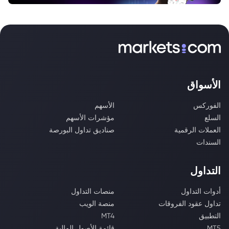
الأسواق
الفوركس
الأسهم
السلع
مؤشرات الأسهم
العملات الرقمية
صناديق تداول البورصة
السندات
التداول
أدوات التداول
منصات التداول
تداول عقود الفروقات
منصة الويب
التطبيق
MT4
MT5
قائمة الأصول المالية