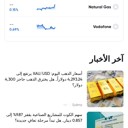
--
Natural Gas
0.15%
--
Vodafone
0.69%
آخر الأخبار
أسعار الذهب اليوم: XAU/USD يرتفع إلى
4,293.24 دولاراً.. هل يخترق الذهب حاجز 4,300
دولار؟
|
--
Salma
سهم الكوت للمشاريع الصناعية يقفز 9.87% إلى
0.857 دينار.. هل تبدأ مرحلة تعافٍ جديدة؟