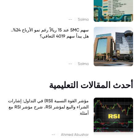
|
--
Salma
سهم SMC عند 15 ريالاً رغم نمو الأرباح 24%..
هل يبدأ سهم 4019 التعافي؟
|
--
Salma
أحدث المقالات التعليمية
مؤشر القوة النسبية (RSI) في التداول: إشارات
الشراء والبيع لمؤشر RSI، شرح مؤشر RSI مع
أمثلة
|
--
Ahmed Abushar