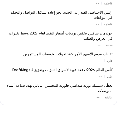
|
فاطمة
--
رئيس الاحتياطي الفيدرالي الجديد: نحو إعادة تشكيل التواصل والتحكم
في التوقعات
|
فاطمة
--
جولدمان ساكس يخفض توقعات أسعار النفط لعام 2027 وسط تغيرات
في العرض والطلب
|
محمد
--
تقلبات سوق الأسهم الأمريكية: تحولات وتوقعات المستثمرين
|
علي
--
كأس العالم 2026: دفعة قوية لأسواق التنبؤات وتعزيز لـ DraftKings
|
علي
--
تعطّل سلسلة توريد سداسي فلوريد التنجستن الياباني يهدد صناعة أشباه
الموصلات
|
عائشة
--