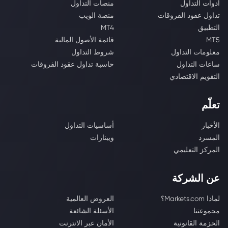
أدوات التداول
منصات التداول
تداول عقود الفروقات
منصة الويب
التطبيق
MT4
MT5
قائمة الأصول المالية
معلومات التداول
شروط التداول
ساعات التداول
حاسبة تداول عقود الفروقات
التقويم الاقتصادي
تعلّم
الأخبار
أساسيات التداول
المسرد
ويبنارات
المركز التعليمي
عن الشركة
لماذا Markets.com؟
العروض العالمية
مجموعتنا
الأسئلة الشائعة
الحزمة القانونية
الأمان عبر الانترنت