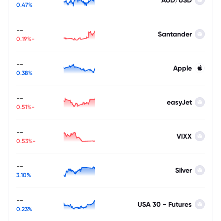
AUD/USD
0.47%
--
Santander
-0.19%
--
Apple
0.38%
--
easyJet
-0.51%
--
VIXX
-0.53%
--
Silver
3.10%
--
USA 30 - Futures
0.23%