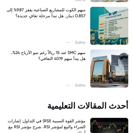
سهم الكوت للمشاريع الصناعية يقفز 9.87% إلى
0.857 دينار.. هل تبدأ مرحلة تعافٍ جديدة؟
|
--
Salma
سهم SMC عند 15 ريالاً رغم نمو الأرباح 24%..
هل يبدأ سهم 4019 التعافي؟
|
--
Salma
أحدث المقالات التعليمية
مؤشر القوة النسبية (RSI) في التداول: إشارات
الشراء والبيع لمؤشر RSI، شرح مؤشر RSI مع
أمثلة