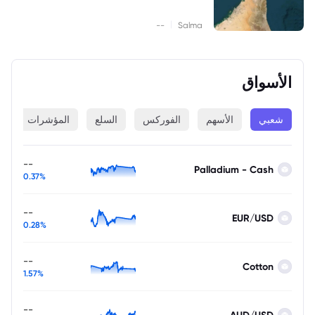
|
--
Salma
الأسواق
شعبي
الأسهم
الفوركس
السلع
المؤشرات
ا
--
Palladium - Cash
0.37%
--
EUR/USD
0.28%
--
Cotton
1.57%
--