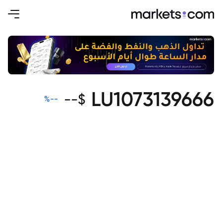
LU1073139666
--
$
%
--