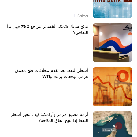
|
--
Salma
نتائج سابك 2026: الخسائر تتراجع 80% فهل بدأ
التعافي؟
--
أسعار النفط بعد تقدم محادثات فتح مضيق
هرمز: توقعات برنت وWTI
--
أزمة مضيق هرمز وأرامكو: كيف تتغير أسعار
النفط إذا نجح اتفاق الملاحة؟