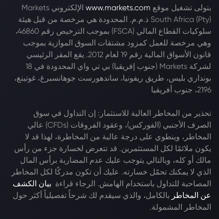
يتولى تشغيل موقع
www.markets.com
الإلكتروني Markets
South Africa (Pty) ذ.م.م. المحدودة هي مرخصة من قبل هيئة
سلوكيات القطاع المالي (FSCA) بموجب الترخيص رقم 46860،
وهي مرخصة للعمل كمزود مشتقات السوق الموازية بموجب
قانون الأسواق المالية رقم 19 لعام 2012. يقع المقر الرئيسي
لشركة Markets (جنوب إفريقيا) بي تي واي المحدودة في 18
بونداري بليس، طريق ريفونيا، ساندهورست جوهانسبرغ، غوتينغ،
2196، جنوب أفريقيا
تحذير من المخاطر العالية للاستثمار: إن التداول في سوق
الصرف الأجنبي (الفوركس)، وعقود الفروقات (CFDs) عالي
المخاطر، وينطوي على درجة عالية من المخاطرة، لهذا قد لا
يكون ملائمًا لكل المستثمرين. قد تتعرض لخسارة جزء من رأس
مالك أو كله، وبالتالي يتوجب عليك عدم المضاربة برأس المال
الذي لا يمكنك تحمّل خسارته. عليك أن تكون مدركًا لكل المخاطر
المصاحبة للتداول باستخدام الهامش. الرجاء قراءة
بيان الكشف
عن المخاطر
بالكامل، والذي سيقدم لك شرحاً تفصيلياً أكثر حول
المخاطر المشمولة.