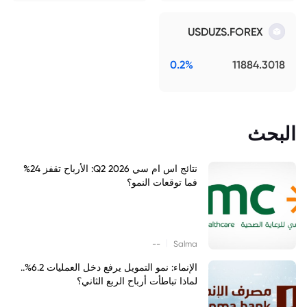
USDUZS.FOREX
0.2%
11884.3018
البحث
نتائج اس ام سي Q2 2026: الأرباح تقفز 24%
فما توقعات النمو؟
|
--
Salma
الإنماء: نمو التمويل يرفع دخل العمليات 6.2%..
لماذا تباطأت أرباح الربع الثاني؟