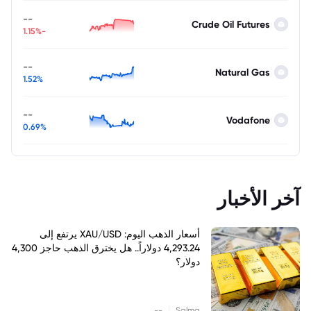
--
Crude Oil Futures
-1.15%
--
Natural Gas
1.52%
--
Vodafone
0.69%
آخر الأخبار
أسعار الذهب اليوم: XAU/USD يرتفع إلى
4,293.24 دولاراً.. هل يخترق الذهب حاجز 4,300
دولار؟
|
--
Salma