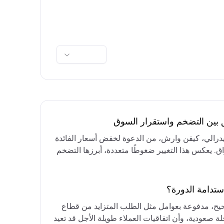
ق بين التضخم واستقرار السوق
فيدرالي، كيفن وارش، من الدعوة لخفض أسعار الفائدة
واق. يعكس هذا التغيير ضغوطًا متعددة، أبرزها التضخم
رق الأوسط، التي تقيد خيارات خفض الفائدة أو خفض
مع التركيز على الحفاظ على أسعار الفائدة مرتفعة
ستدامة الدورة؟
حيح، مدفوعة بعوامل مثل الطلب المتزايد من قطاع
ة صعودية، وأن اتفاقيات العملاء طويلة الأجل قد تعيد