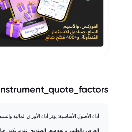
instrument_quote_factors
أداء الأصول الأساسية: يؤثر أداء الأوراق المالية و
العرض والطلب: يرتفع سعر الصندوق عندما يكون هنا