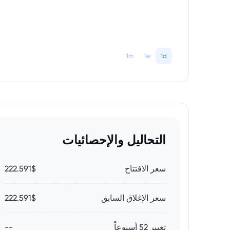
1m
1w
1d
التحاليل والإحصائيات
سعر الاقتتاح
222.591$
سعر الإغلاق السابق
222.591$
تغيير 52 أسبوعاً
--