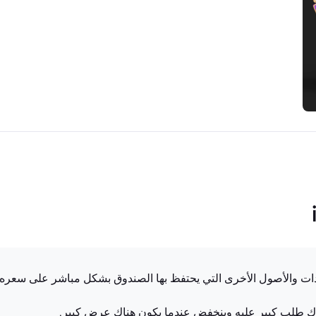
السندات والأصول الأخرى التي يحتفظ بها الصندوق بشكل مباشر على سعره.
ك طلب كبير عليه وينخفض عندما يكون هناك عرض كبير.