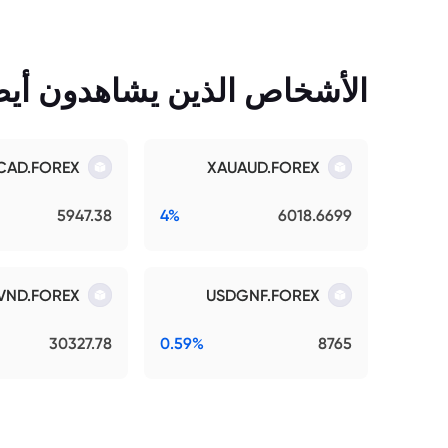
الأشخاص الذين يشاهدون أيضً
CAD.FOREX
XAUAUD.FOREX
5947.38
4%
6018.6699
VND.FOREX
USDGNF.FOREX
30327.78
0.59%
8765