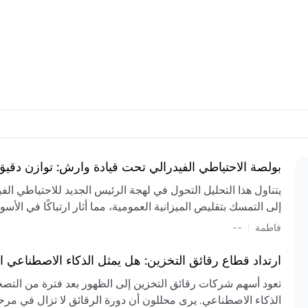
بولصة الاحتياطي الفيدرالي تحت قيادة وارش: توازن دقي
يتناول هذا التحليل التحول في لهجة الرئيس الجديد للاحتياطي ال
إلى التمسك بتقليص الميزانية العمومية، مما أثار ارتباكًا في الأس
المستمر، والعجز المالي الكبير، والتوترات الجيوسياسية في الش
|
فاطمة
--
الميزانية بشكل حاد. يتنبأ الخبراء بفترة ترقب للسياسة النقدية، 
وتجنب التدابير الاستفزازية التي قد تزعزع استقرار السوق.
ارتداد قطاع رقائق التخزين: هل يمثل الذكاء الاصطناعي ا
تعود أسهم شركات رقائق التخزين إلى الظهور بعد فترة من التص
الذكاء الاصطناعي. يرى محللون أن دورة الرقائق لا تزال في مرحل