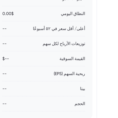
النطاق اليومي
0.00$
أعلى/ أقل سعر في ٥٢ أسبوعًا
--
توزيعات الأرباح لكل سهم
--
القيمة السوقية
--$
ربحية السهم (EPS)
--
بيتا
--
الحجم
--