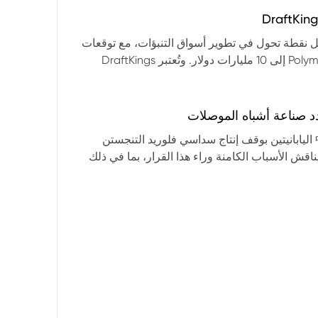
التكنولوجيا:** فقدت الأسهم التكنولوجية الكبرى قوتها الرائدة، وأصبحت حركاتها السعرية متقلبة. * **زيادة تقلب
المؤشرات:** بلغ تذبذب مؤشر S&P 500 مستويات قياسية، مما يشير إلى انخفاض كبير في استقرار السوق. * **عوامل
ديث من بيرنشتاين إلى أن كأس العالم 2026 قد تمثل نقطة تحول في تطوير أسواق التنبؤات، مع توقعات
وبيانات التوظيف، تضع المستثمرين في حالة صراع بين
بأن تصل حجم الرهانات الأمريكية في أسواق مثل Kalshi و Polymarket إلى 10 مليارات دولار. وتُعتبر DraftKings
داول القطاعات وتبادل الأنماط، مع تباعد آراء المستثمرين حول
 الحصرية باللغة الإسبانية، بالإضافة إلى توسعها في
يدرالي:** يترقب السوق قرارات مجلس الاحتياطي الفيدرالي ومؤتمراته
لاتجاه المستقبلي. * **تحذيرات محللي وول ستريت:** تصاعد التشاؤم بين محللي وول
د صناعة أشباه الموصلات
يستعرض هذا التحليل تداعيات قرار شركتي關東電化 و中央硝子 اليابانيتين بوقف إنتاج سداسي فلوريد التنجستن
يناقش الأسباب الكامنة وراء هذا القرار، بما في ذلك
ة الأمد في تأمين الإمدادات. كما يسلط الضوء على
المخاطر التي تواجه شركات الرقائق الكبرى مثل سامسونج، وSK Hynix، وTSMC، والحاجة الملحة لإيجاد بدائل. ويتطرق
لية، وآفاق إعادة هيكلة سلسلة التوريد العالمية نحو
كون طويلة الأمد ومكلفة.