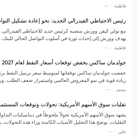
تشكيل تقييم الصناعة، مع توقعات بارتفاع مستمر في الأسعار عل
|
فاطمة
--
المعروض.
رئيس الاحتياطي الفيدرالي الجديد: نحو إعادة تشكيل التو
مع تولي كيفن وورش منصبه كرئيس جديد للاحتياطي الفيدرالي، تتجه
يهدف وورش إلى إحداث ثورة في أسلوب التواصل الحالي للبنك، مع
السياسة ويمنح البنك المركزي دوراً مبالغاً فيه. يسعى إلى إعاد
|
فاطمة
--
وتواترها، بهدف تقليل الاعتماد على إشارات السوق المسبقة وتعزيز
جولدمان ساكس يخفض توقعات أسعار النفط لعام 2027 وسط تغيرات في العرض والطلب
زيادة قوية في نمو المعروض العالمي واستمرار ضعف الطلب. ور
|
محمد
--
عام 2026. يشير التقرير أيضًا إلى أن تأثير اضطرابات الن
العالمية في الربع الثاني بلغت 
تقلبات سوق الأسهم الأمريكية: تحولات وتوقعات المستثم
سابقًا. من المتوقع عودة صادرات دول الخليج إلى طبيعتها بحل
يشهد سوق الأسهم الأمريكية تحولاً ملحوظاً في ديناميكيات التدا
عدم اليقين الجيوسياسي يمكن أن يؤدي إلى تقلبات سعرية حادة، 
التقلبات. يوضح هذا التحليل الأسباب الكامنة وراء هذه التحولات، ب
استمرار الاضطرابات، وسيناريوهات لانخفاض الأسعار في حال
|
علي
إضافي.
--