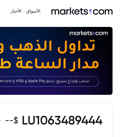
الأسواق
الأخبار
LU1063489444
--
$
-