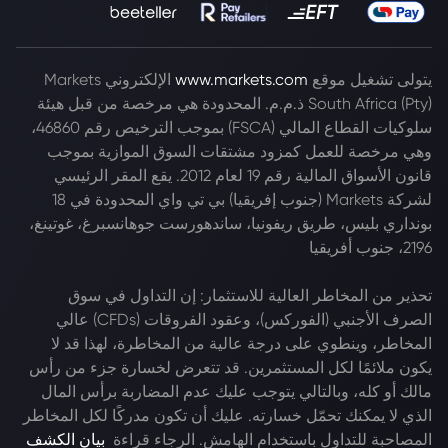
يتولى تشغيل موقع
www.markets.com
الإلكتروني Markets
South Africa (Pty) ذ.م.م. المحدودة هي مرخصة من قبل هيئة
سلوكيات القطاع المالي (FSCA) بموجب الترخيص رقم 46860،
وهي مرخصة للعمل كمزود مشتقات السوق الموازية بموجب
قانون الأسواق المالية رقم 19 لعام 2012. يقع المقر الرئيسي
لشركة Markets (جنوب إفريقيا) بي تي واي المحدودة في 18
بونداري بليس، طريق ريفونيا، ساندهورست جوهانسبرغ، غوتينغ،
2196، جنوب أفريقيا
تحذير من المخاطر العالية للاستثمار: إن التداول في سوق
الصرف الأجنبي (الفوركس)، وعقود الفروقات (CFDs) عالي
المخاطر، وينطوي على درجة عالية من المخاطرة، لهذا قد لا
يكون ملائمًا لكل المستثمرين. قد تتعرض لخسارة جزء من رأس
مالك أو كله، وبالتالي يتوجب عليك عدم المضاربة برأس المال
الذي لا يمكنك تحمّل خسارته. عليك أن تكون مدركًا لكل المخاطر
المصاحبة للتداول باستخدام الهامش. الرجاء قراءة
بيان الكشف