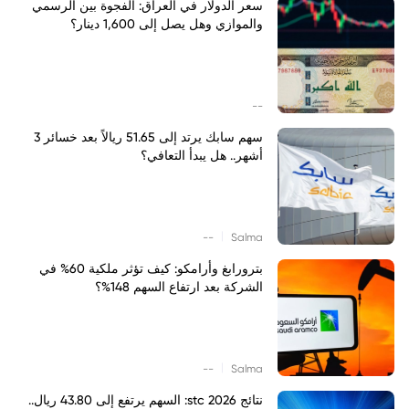
سعر الدولار في العراق: الفجوة بين الرسمي
والموازي وهل يصل إلى 1,600 دينار؟
--
سهم سابك يرتد إلى 51.65 ريالاً بعد خسائر 3
أشهر.. هل يبدأ التعافي؟
|
--
Salma
بترورابغ وأرامكو: كيف تؤثر ملكية 60% في
الشركة بعد ارتفاع السهم 148%؟
|
--
Salma
نتائج stc 2026: السهم يرتفع إلى 43.80 ريال..