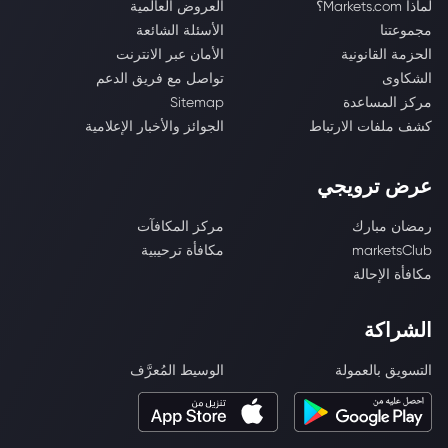
لماذا Markets.com؟
العروض العالمية
مجموعتنا
الأسئلة الشائعة
الحزمة القانونية
الأمان عبر الانترنت
الشكاوى
تواصل مع فريق الدعم
مركز المساعدة
Sitemap
كشف ملفات الارتباط
الجوائز والأخبار الإعلامية
عرض ترويجي
رمضان مبارك
مركز المكافآت
marketsClub
مكافأة ترحيبية
مكافأة الإحالة
الشراكة
التسويق بالعمولة
الوسيط المُعرَّف