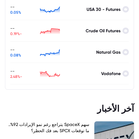
--
USA 30 - Futures
0.05%
--
Crude Oil Futures
-0.19%
--
Natural Gas
0.08%
--
Vodafone
-2.48%
آخر الأخبار
سهم SpaceX يتراجع رغم نمو الإيرادات 92%..
ما توقعات SPCX بعد فك الحظر؟