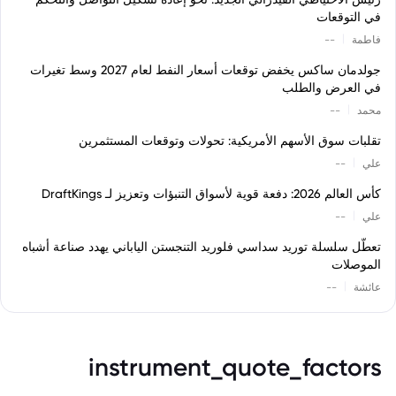
في التوقعات
|
فاطمة
--
جولدمان ساكس يخفض توقعات أسعار النفط لعام 2027 وسط تغيرات
في العرض والطلب
|
محمد
--
تقلبات سوق الأسهم الأمريكية: تحولات وتوقعات المستثمرين
|
علي
--
كأس العالم 2026: دفعة قوية لأسواق التنبؤات وتعزيز لـ DraftKings
|
علي
--
تعطّل سلسلة توريد سداسي فلوريد التنجستن الياباني يهدد صناعة أشباه
الموصلات
|
عائشة
--
instrument_quote_factors