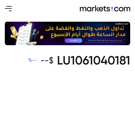
LU1061040181
--
$
%
--