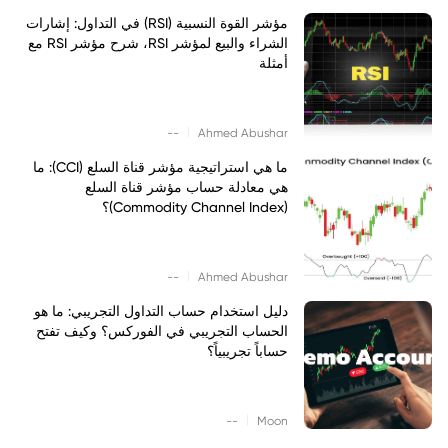
مؤشر القوة النسبية (RSI) في التداول: إشارات
الشراء والبيع لمؤشر RSI، شرح مؤشر RSI مع
أمثلة
|
--
Ahmed Abushar
ما هي استراتيجية مؤشر قناة السلع (CCI): ما
هي معادلة حساب مؤشر قناة السلع
(Commodity Channel Index)؟
|
--
Ahmed Abushar
دليل استخدام حساب التداول التجريبي: ما هو
الحساب التجريبي في الفوركس؟ وكيف تفتح
حساباً تجريبياً؟
|
--
Moon