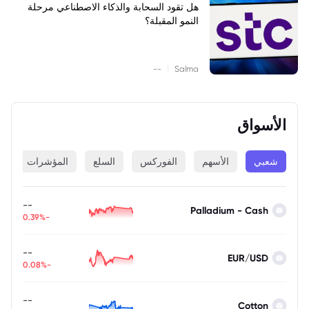
هل تقود السحابة والذكاء الاصطناعي مرحلة
النمو المقبلة؟
|
--
Salma
الأسواق
شعبي
الأسهم
الفوركس
السلع
المؤشرات
ا
--
Palladium - Cash
-0.39%
--
EUR/USD
-0.08%
--
Cotton