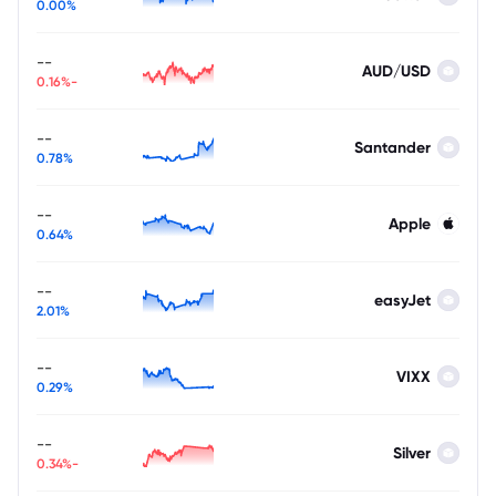
0.00%
--
AUD/USD
-0.16%
--
Santander
0.78%
--
Apple
0.64%
--
easyJet
2.01%
--
VIXX
0.29%
--
Silver
-0.34%