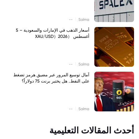
|
--
Salma
أسعار الذهب في الإمارات والسعودية – 5
أغسطس （XAU/USD）2026
|
--
Salma
آمال توسيع المرور عبر مضيق هرمز تضغط
على النفط.. هل يختبر برنت 75 دولاراً؟
|
--
Salma
أحدث المقالات التعليمية