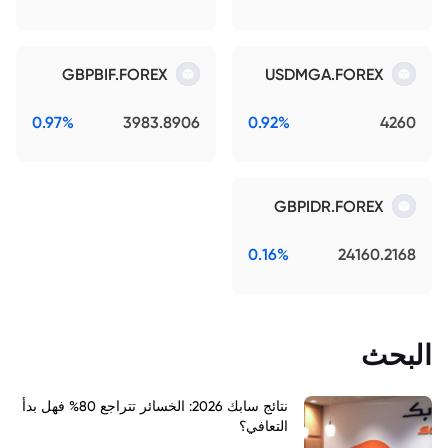
GBPBIF.FOREX
USDMGA.FOREX
0.97%
3983.8906
0.92%
4260
GBPIDR.FOREX
0.16%
24160.2168
البحث
نتائج سابك 2026: الخسائر تتراجع 80% فهل بدأ
التعافي؟