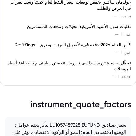
جولدمان ساكس يخفض توقعات أسعار النفط لعام 2027 وسط تغيرات
في العرض والطلب
|
محمد
--
تقلبات سوق الأسهم الأمريكية: تحولات وتوقعات المستثمرين
|
علي
--
كأس العالم 2026: دفعة قوية لأسواق التنبؤات وتعزيز لـ DraftKings
|
علي
--
تعطّل سلسلة توريد سداسي فلوريد التنجستن الياباني يهدد صناعة أشباه
الموصلات
|
عائشة
--
instrument_quote_factors
سعر صناديق LU1057489228.EUFUND يتأثر بعدة عوامل:
الوضع الاقتصادي العام: النمو أو الركود الاقتصادي يؤثر على