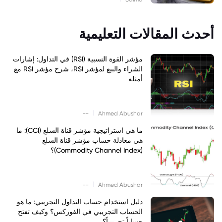
أحدث المقالات التعليمية
مؤشر القوة النسبية (RSI) في التداول: إشارات
الشراء والبيع لمؤشر RSI، شرح مؤشر RSI مع
أمثلة
|
--
Ahmed Abushar
ما هي استراتيجية مؤشر قناة السلع (CCI): ما
هي معادلة حساب مؤشر قناة السلع
(Commodity Channel Index)؟
|
--
Ahmed Abushar
دليل استخدام حساب التداول التجريبي: ما هو
الحساب التجريبي في الفوركس؟ وكيف تفتح
حساباً تجريبياً؟