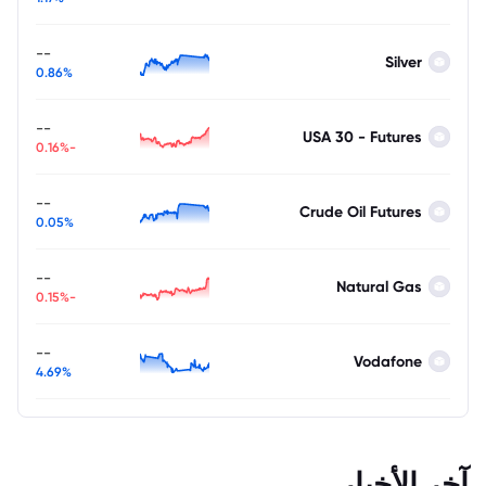
--
Silver
0.86%
--
USA 30 - Futures
-0.16%
--
Crude Oil Futures
0.05%
--
Natural Gas
-0.15%
--
Vodafone
4.69%
آخر الأخبار