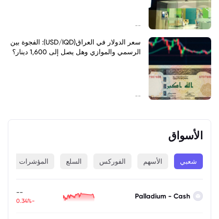
--
سعر الدولار في العراق(USD/IQD): الفجوة بين
الرسمي والموازي وهل يصل إلى 1,600 دينار؟
--
الأسواق
شعبي
الأسهم
الفوركس
السلع
المؤشرات
ا
--
Palladium - Cash
-0.34%