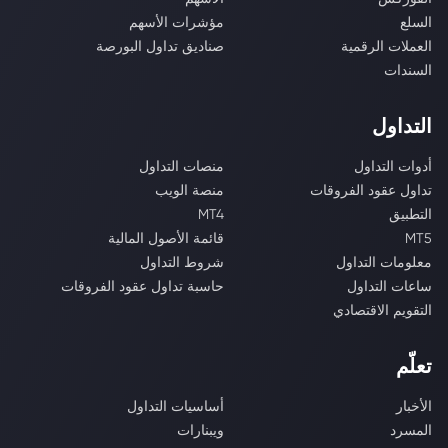
السلع
مؤشرات الأسهم
العملات الرقمية
صناديق تداول البورصة
السندات
التداول
أدوات التداول
منصات التداول
تداول عقود الفروقات
منصة الويب
التطبيق
MT4
MT5
قائمة الأصول المالية
معلومات التداول
شروط التداول
ساعات التداول
حاسبة تداول عقود الفروقات
التقويم الاقتصادي
تعلّم
الأخبار
أساسيات التداول
المسرد
ويبنارات