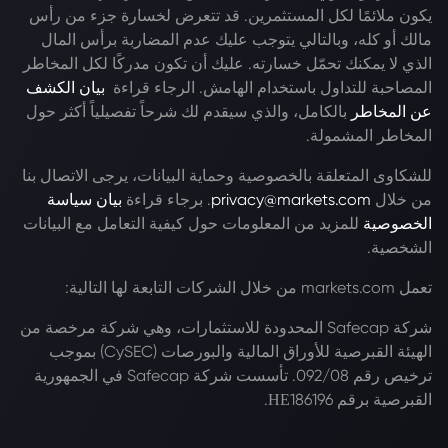
يكون ملائمًا لكل المستثمرين. قد تتعرض لخسارة جزء من رأس
مالك أو كله، وبالتالي يتوجب عليك عدم المضاربة برأس المال
الذي لا يمكنك تحمّل خسارته. عليك أن تكون مدركًا لكل المخاطر
المصاحبة للتداول باستخدام الهامش. الرجاء قراءة
بيان الكشف
عن المخاطر
بالكامل، والذي سيقدم لك شرحاً تفصيلياً أكثر حول
المخاطر المشمولة.
للشكاوى المتعلقة بالخصوصية وحماية البيانات، يرجى الاتصال بنا
من خلال
privacy@markets.com
. برجاء قراءة
بيان سياسة
الخصوصية
للمزيد من المعلومات حول كيفية التعامل مع البيانات
الشخصية.
تعمل markets.com من خلال الشركات التابعة لها التالية:
شركة Safecap المحدودة للاستثمارات، وهي شركة مرخصة من
الهيئة القبرصية للأوراق المالية والبورصات (CySEC) بموجب
ترخيص رقم 092/08. تأسست شركة Safecap في الجمهورية
القبرصية برقم ΗΕ186196.