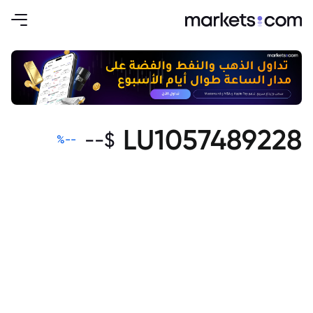
LU1057489228
--
$
%
--