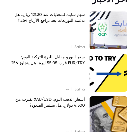
سهم سابك للمغذيات عند 121.30 ريال.. هل
تدعمه التوزيعات بعد تراجع الأرباح 64%؟
|
--
Salma
سعر اليورو مقابل الليرة التركية اليوم:
EUR/TRY قرب 55.05 ليرة.. هل يتجاوز 56؟
|
--
Salma
أسعار الذهب اليوم: XAU/USD يقترب من
4,300 دولار.. هل يستمر الصعود؟
|
--
Salma