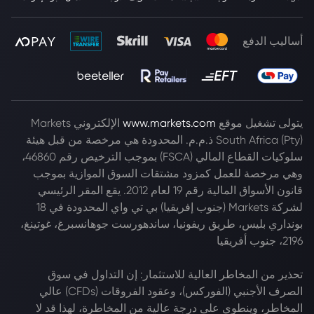
أساليب الدفع
يتولى تشغيل موقع
www.markets.com
الإلكتروني Markets
South Africa (Pty) ذ.م.م. المحدودة هي مرخصة من قبل هيئة
سلوكيات القطاع المالي (FSCA) بموجب الترخيص رقم 46860،
وهي مرخصة للعمل كمزود مشتقات السوق الموازية بموجب
قانون الأسواق المالية رقم 19 لعام 2012. يقع المقر الرئيسي
لشركة Markets (جنوب إفريقيا) بي تي واي المحدودة في 18
بونداري بليس، طريق ريفونيا، ساندهورست جوهانسبرغ، غوتينغ،
2196، جنوب أفريقيا
تحذير من المخاطر العالية للاستثمار: إن التداول في سوق
الصرف الأجنبي (الفوركس)، وعقود الفروقات (CFDs) عالي
المخاطر، وينطوي على درجة عالية من المخاطرة، لهذا قد لا