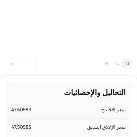
1m
1w
1d
التحاليل والإحصائيات
سعر الاقتتاح
47.5058$
سعر الإغلاق السابق
47.5058$