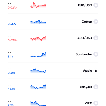
--
EUR/USD
-0.02%
--
Cotton
0.45%
--
AUD/USD
-0.09%
--
Santander
1.11%
--
Apple
0.34%
--
easyJet
3.42%
--
VIXX
1.17%