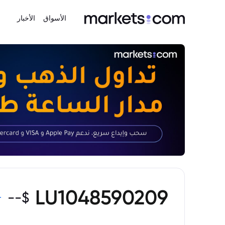
الأسواق
الأخبار
LU1048590209
--
$
-