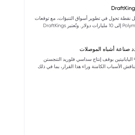
التكنولوجيا:** فقدت الأسهم التكنولوجية الكبرى قوتها الرائدة، وأصبحت حركاتها السعرية متقلبة. * **زيادة تقلب
المؤشرات:** بلغ تذبذب مؤشر S&P 500 مستويات قياسية، مما يشير إلى انخفاض كبير في استقرار السوق. * **عوامل
ديث من بيرنشتاين إلى أن كأس العالم 2026 قد تمثل نقطة تحول في تطوير أسواق التنبؤات، مع توقعات
وبيانات التوظيف، تضع المستثمرين في حالة صراع بين
بأن تصل حجم الرهانات الأمريكية في أسواق مثل Kalshi و Polymarket إلى 10 مليارات دولار. وتُعتبر DraftKings
داول القطاعات وتبادل الأنماط، مع تباعد آراء المستثمرين حول
 الحصرية باللغة الإسبانية، بالإضافة إلى توسعها في
يدرالي:** يترقب السوق قرارات مجلس الاحتياطي الفيدرالي ومؤتمراته
لاتجاه المستقبلي. * **تحذيرات محللي وول ستريت:** تصاعد التشاؤم بين محللي وول
د صناعة أشباه الموصلات
يستعرض هذا التحليل تداعيات قرار شركتي關東電化 و中央硝子 اليابانيتين بوقف إنتاج سداسي فلوريد التنجستن
يناقش الأسباب الكامنة وراء هذا القرار، بما في ذلك
ة الأمد في تأمين الإمدادات. كما يسلط الضوء على
المخاطر التي تواجه شركات الرقائق الكبرى مثل سامسونج، وSK Hynix، وTSMC، والحاجة الملحة لإيجاد بدائل. ويتطرق
لية، وآفاق إعادة هيكلة سلسلة التوريد العالمية نحو
كون طويلة الأمد ومكلفة.