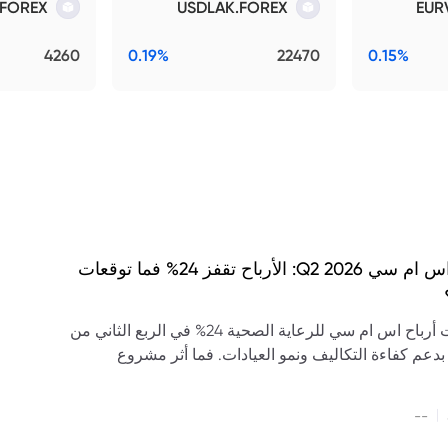
FOREX
USDLAK.FOREX
EUR
4260
0.19%
22470
0.15%
نتائج اس ام سي Q2 2026: الأرباح تقفز 24% فما توقعات
ارتفعت أرباح اس ام سي للرعاية الصحية 24% في الربع الثاني من
20، بدعم كفاءة التكاليف ونمو العيادات. فما أثر مشروع
ى سابك على التوقعات؟
|
--