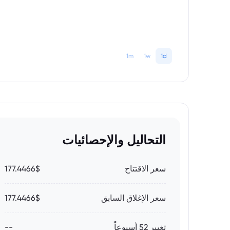
1m
1w
1d
التحاليل والإحصائيات
سعر الاقتتاح
177.4466$
سعر الإغلاق السابق
177.4466$
تغيير 52 أسبوعاً
--