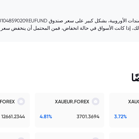
ك، إذا كانت الأسواق في حالة انخفاض، فمن المحتمل أن ينخفض سعر 
ا
.FOREX
XAUEUR.FOREX
XAU
12661.2344
4.81%
3701.3694
3.72%