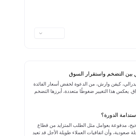
ق بين التضخم واستقرار السوق
فيدرالي، كيفن وارش، من الدعوة لخفض أسعار الفائدة
واق. يعكس هذا التغيير ضغوطًا متعددة، أبرزها التضخم
رق الأوسط، التي تقيد خيارات خفض الفائدة أو خفض
مع التركيز على الحفاظ على أسعار الفائدة مرتفعة
ستدامة الدورة؟
حيح، مدفوعة بعوامل مثل الطلب المتزايد من قطاع
ة صعودية، وأن اتفاقيات العملاء طويلة الأجل قد تعيد