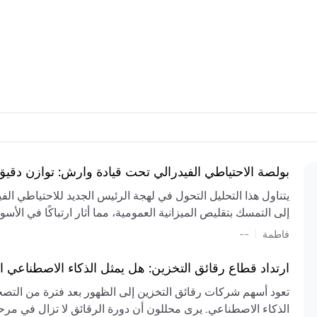
بولصة الاحتياطي الفيدرالي تحت قيادة وارش: توازن دقي
يتناول هذا التحليل التحول في لهجة الرئيس الجديد للاحتياطي ال
إلى التمسك بتقليص الميزانية العمومية، مما أثار ارتباكًا في الأس
المستمر، والعجز المالي الكبير، والتوترات الجيوسياسية في الش
|
فاطمة
--
الميزانية بشكل حاد. يتنبأ الخبراء بفترة ترقب للسياسة النقدية، 
وتجنب التدابير الاستفزازية التي قد تزعزع استقرار السوق.
ارتداد قطاع رقائق التخزين: هل يمثل الذكاء الاصطناعي ا
تعود أسهم شركات رقائق التخزين إلى الظهور بعد فترة من التص
الذكاء الاصطناعي. يرى محللون أن دورة الرقائق لا تزال في مرحل