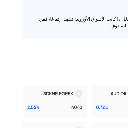
الشرح: يؤثر أداء الأسواق المالية، وخاصة الأسهم والسندات الأوروبية، بشكل كبير على سعر صندوق LU1048590209.EUFUND. إذا كانت الأسواق الأوروبية تشهد ارتفاعًا، فمن
الصندوق.
USDKHR.FOREX
AUDIDR
2.05%
4040
0.72%