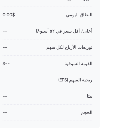
النطاق اليومي
0.00$
أعلى/ أقل سعر في ٥٢ أسبوعًا
--
توزيعات الأرباح لكل سهم
--
القيمة السوقية
--$
ربحية السهم (EPS)
--
بيتا
--
الحجم
--