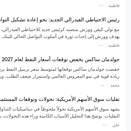
تشكيل تقييم الصناعة، مع توقعات بارتفاع مستمر في الأسعار عل
|
فاطمة
--
المعروض.
رئيس الاحتياطي الفيدرالي الجديد: نحو إعادة تشكيل التو
مع تولي كيفن وورش منصبه كرئيس جديد للاحتياطي الفيدرالي، تتجه
يهدف وورش إلى إحداث ثورة في أسلوب التواصل الحالي للبنك، مع
السياسة ويمنح البنك المركزي دوراً مبالغاً فيه. يسعى إلى إعاد
|
فاطمة
--
وتواترها، بهدف تقليل الاعتماد على إشارات السوق المسبقة وتعزيز
جولدمان ساكس يخفض توقعات أسعار النفط لعام 2027 وسط تغيرات في العرض والطلب
زيادة قوية في نمو المعروض العالمي واستمرار ضعف الطلب. ور
|
محمد
--
عام 2026. يشير التقرير أيضًا إلى أن تأثير اضطرابات الن
العالمية في الربع الثاني بلغت 
تقلبات سوق الأسهم الأمريكية: تحولات وتوقعات المستثم
سابقًا. من المتوقع عودة صادرات دول الخليج إلى طبيعتها بحل
يشهد سوق الأسهم الأمريكية تحولاً ملحوظاً في ديناميكيات التدا
عدم اليقين الجيوسياسي يمكن أن يؤدي إلى تقلبات سعرية حادة، 
التقلبات. يوضح هذا التحليل الأسباب الكامنة وراء هذه التحولات، ب
استمرار الاضطرابات، وسيناريوهات لانخفاض الأسعار في حال
|
علي
إضافي.
--