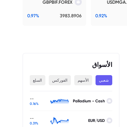
GBPBIF.FOREX
USDMGA.
0.97%
3983.8906
0.92%
الأسواق
شعبي
الأسهم
الفوركس
السلع
المؤشرات
--
Palladium - Cash
0.16%
--
EUR/USD
0.31%