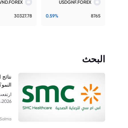
VND.FOREX
USDGNF.FOREX
30327.78
0.59%
8765
البحث
النمو؟
26
مستشف
Salma