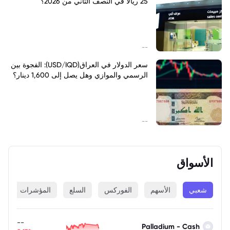
25 ريالاً في النصف الثاني من 2026؟
--
سعر الدولار في العراق(USD/IQD): الفجوة بين
الرسمي والموازي وهل يصل إلى 1,600 دينار؟
--
الأسواق
شعبي
الأسهم
الفوركس
السلع
المؤشرات
ا
--
Palladium - Cash