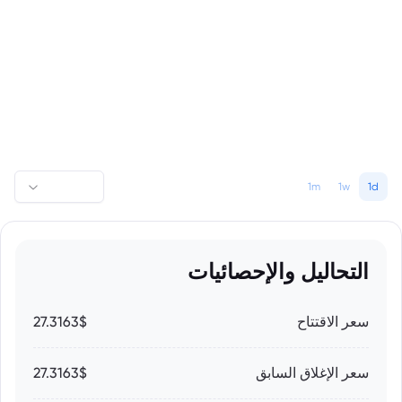
1m
1w
1d
التحاليل والإحصائيات
سعر الاقتتاح
27.3163$
سعر الإغلاق السابق
27.3163$