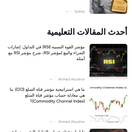
|
--
Salma
أحدث المقالات التعليمية
مؤشر القوة النسبية (RSI) في التداول: إشارات
الشراء والبيع لمؤشر RSI، شرح مؤشر RSI مع
أمثلة
|
--
Ahmed Abushar
ما هي استراتيجية مؤشر قناة السلع (CCI): ما
هي معادلة حساب مؤشر قناة السلع
(Commodity Channel Index)؟
|
--
Ahmed Abushar
دليل استخدام حساب التداول التجريبي: ما هو