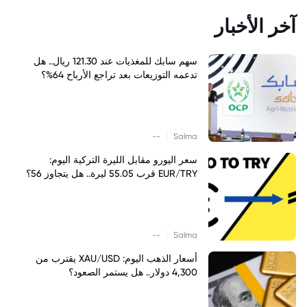
آخر الأخبار
سهم سابك للمغذيات عند 121.30 ريال.. هل
تدعمه التوزيعات بعد تراجع الأرباح 64%؟
|
--
Salma
سعر اليورو مقابل الليرة التركية اليوم:
EUR/TRY قرب 55.05 ليرة.. هل يتجاوز 56؟
|
--
Salma
أسعار الذهب اليوم: XAU/USD يقترب من
4,300 دولار.. هل يستمر الصعود؟