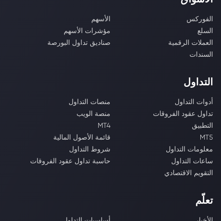
الفوركس
الأسهم
السلع
مؤشرات الأسهم
العملات الرقمية
صناديق تداول البورصة
السندات
التداول
أدوات التداول
منصات التداول
تداول عقود الفروقات
منصة الويب
التطبيق
MT4
MT5
قائمة الأصول المالية
معلومات التداول
شروط التداول
ساعات التداول
حاسبة تداول عقود الفروقات
التقويم الاقتصادي
تعلّم
الأخبار
أساسيات التداول