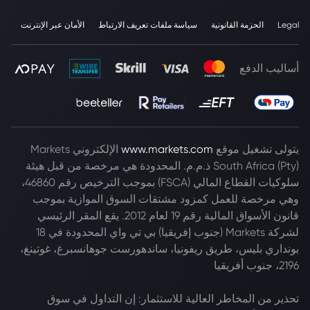
Legal
الحزمة القانونية
سياسة ملفات تعريف الارتباط
الأمان عبر الإنترنت
أساليب الدفع
يتولى تشغيل موقع
www.markets.com
الإلكتروني Markets
South Africa (Pty) ذ.م.م. المحدودة هي مرخصة من قبل هيئة
سلوكيات القطاع المالي (FSCA) بموجب الترخيص رقم 46860،
وهي مرخصة للعمل كمزود مشتقات السوق الموازية بموجب
قانون الأسواق المالية رقم 19 لعام 2012. يقع المقر الرئيسي
لشركة Markets (جنوب إفريقيا) بي تي واي المحدودة في 18
بونداري بليس، طريق ريفونيا، ساندهورست جوهانسبرغ، غوتينغ،
2196، جنوب أفريقيا
تحذير من المخاطر العالية للاستثمار: إن التداول في سوق