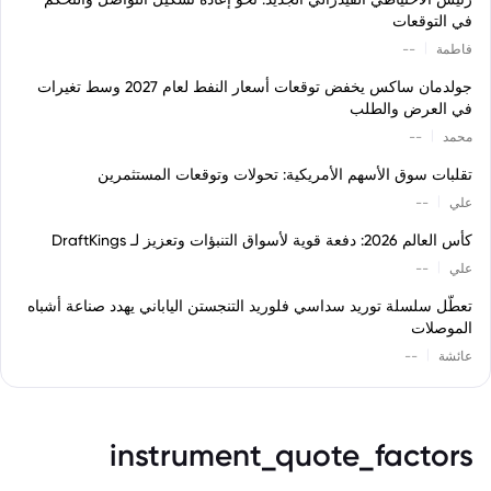
في التوقعات
|
فاطمة
--
جولدمان ساكس يخفض توقعات أسعار النفط لعام 2027 وسط تغيرات
في العرض والطلب
|
محمد
--
تقلبات سوق الأسهم الأمريكية: تحولات وتوقعات المستثمرين
|
علي
--
كأس العالم 2026: دفعة قوية لأسواق التنبؤات وتعزيز لـ DraftKings
|
علي
--
تعطّل سلسلة توريد سداسي فلوريد التنجستن الياباني يهدد صناعة أشباه
الموصلات
|
عائشة
--
instrument_quote_factors