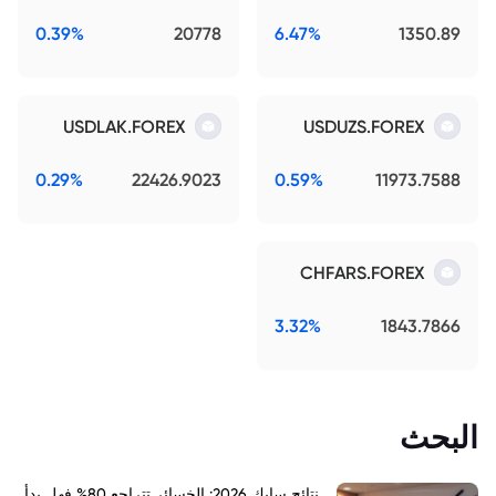
0.39%
20778
6.47%
1350.89
USDLAK.FOREX
USDUZS.FOREX
0.29%
22426.9023
0.59%
11973.7588
CHFARS.FOREX
3.32%
1843.7866
البحث
نتائج سابك 2026: الخسائر تتراجع 80% فهل بدأ