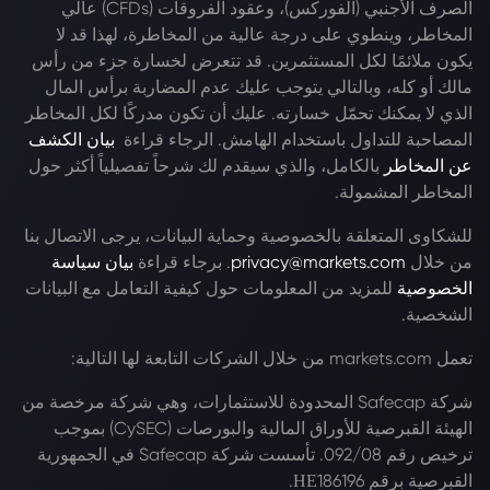
الصرف الأجنبي (الفوركس)، وعقود الفروقات (CFDs) عالي
المخاطر، وينطوي على درجة عالية من المخاطرة، لهذا قد لا
يكون ملائمًا لكل المستثمرين. قد تتعرض لخسارة جزء من رأس
مالك أو كله، وبالتالي يتوجب عليك عدم المضاربة برأس المال
الذي لا يمكنك تحمّل خسارته. عليك أن تكون مدركًا لكل المخاطر
المصاحبة للتداول باستخدام الهامش. الرجاء قراءة
بيان الكشف
عن المخاطر
بالكامل، والذي سيقدم لك شرحاً تفصيلياً أكثر حول
المخاطر المشمولة.
للشكاوى المتعلقة بالخصوصية وحماية البيانات، يرجى الاتصال بنا
من خلال
privacy@markets.com
. برجاء قراءة
بيان سياسة
الخصوصية
للمزيد من المعلومات حول كيفية التعامل مع البيانات
الشخصية.
تعمل markets.com من خلال الشركات التابعة لها التالية:
شركة Safecap المحدودة للاستثمارات، وهي شركة مرخصة من
الهيئة القبرصية للأوراق المالية والبورصات (CySEC) بموجب
ترخيص رقم 092/08. تأسست شركة Safecap في الجمهورية
القبرصية برقم ΗΕ186196.