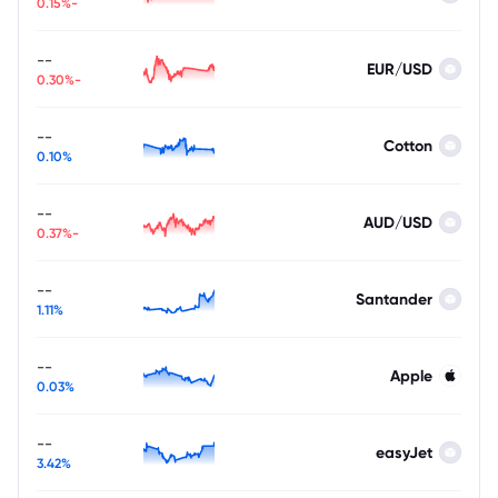
-0.15%
--
EUR/USD
-0.30%
--
Cotton
0.10%
--
AUD/USD
-0.37%
--
Santander
1.11%
--
Apple
0.03%
--
easyJet
3.42%