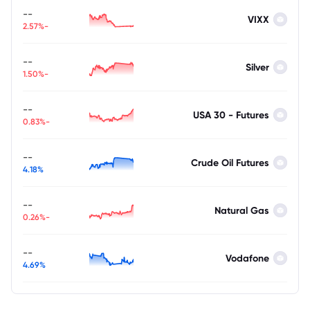
--
VIXX
-2.57%
--
Silver
-1.50%
--
USA 30 - Futures
-0.83%
--
Crude Oil Futures
4.18%
--
Natural Gas
-0.26%
--
Vodafone
4.69%