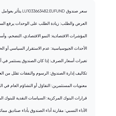
سعر صندوق LU1033663482.EUFUND يتأثر بعوامل عديدة. أداء الأصول الأساسية: قيمة الأسهم أو السندات التي يحتفظ بها الصندوق تؤثر بشكل مباشر على سعر الوحدة.
العرض والطلب: زيادة الطلب على الوحدات يرفع السع
المؤشرات الاقتصادية: النمو الاقتصادي، التضخم، وأسعا
الأحداث الجيوسياسية: عدم الاستقرار السياسي أو ال
تغيرات أسعار الصرف: إذا كان الصندوق يستثمر في أ
تكاليف إدارة الصندوق: الرسوم والنفقات تقلل من العا
معنويات المستثمرين: التفاؤل أو التشاؤم العام في 
قرارات البنوك المركزية: السياسات النقدية للبنوك الم
الأداء النسبي: مقارنة أداء الصندوق بأداء صناديق مم