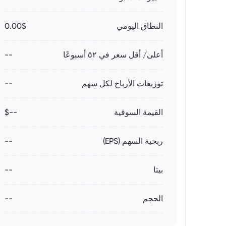
النطاق اليومي
0.00$
أعلى/ أقل سعر في ٥٢ أسبوعًا
--
توزيعات الأرباح لكل سهم
--
القيمة السوقية
--$
ربحية السهم (EPS)
--
بيتا
--
الحجم
--