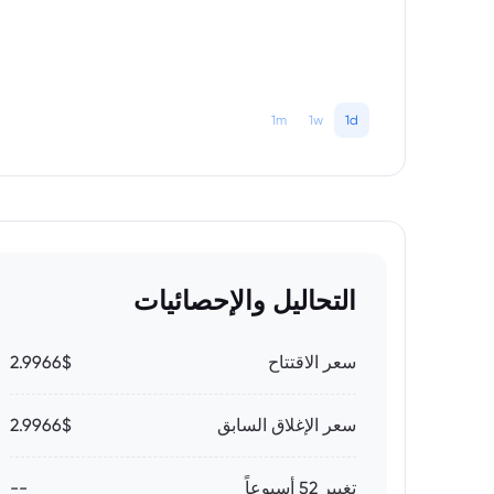
1m
1w
1d
التحاليل والإحصائيات
سعر الاقتتاح
2.9966$
سعر الإغلاق السابق
2.9966$
تغيير 52 أسبوعاً
--