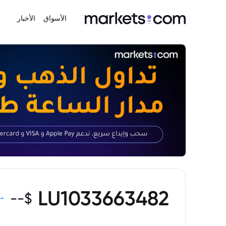
الأسواق
الأخبار
LU1033663482
--
$
-