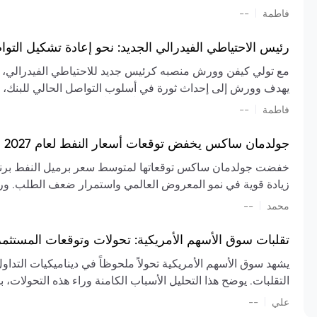
تشكيل تقييم الصناعة، مع توقعات بارتفاع مستمر في الأسعار عل
|
فاطمة
--
المعروض.
رئيس الاحتياطي الفيدرالي الجديد: نحو إعادة تشكيل التو
مع تولي كيفن وورش منصبه كرئيس جديد للاحتياطي الفيدرالي، تتجه
يهدف وورش إلى إحداث ثورة في أسلوب التواصل الحالي للبنك، مع
السياسة ويمنح البنك المركزي دوراً مبالغاً فيه. يسعى إلى إعاد
|
فاطمة
--
وتواترها، بهدف تقليل الاعتماد على إشارات السوق المسبقة وتعزيز
جولدمان ساكس يخفض توقعات أسعار النفط لعام 2027 وسط تغيرات في العرض والطلب
زيادة قوية في نمو المعروض العالمي واستمرار ضعف الطلب. ور
|
محمد
--
عام 2026. يشير التقرير أيضًا إلى أن تأثير اضطرابات الن
العالمية في الربع الثاني بلغت 
تقلبات سوق الأسهم الأمريكية: تحولات وتوقعات المستثم
سابقًا. من المتوقع عودة صادرات دول الخليج إلى طبيعتها بحل
يشهد سوق الأسهم الأمريكية تحولاً ملحوظاً في ديناميكيات التدا
عدم اليقين الجيوسياسي يمكن أن يؤدي إلى تقلبات سعرية حادة، 
التقلبات. يوضح هذا التحليل الأسباب الكامنة وراء هذه التحولات، ب
استمرار الاضطرابات، وسيناريوهات لانخفاض الأسعار في حال
|
علي
إضافي.
--