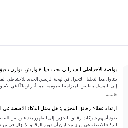
بولصة الاحتياطي الفيدرالي تحت قيادة وارش: توازن دقي
يتناول هذا التحليل التحول في لهجة الرئيس الجديد للاحتياطي ال
إلى التمسك بتقليص الميزانية العمومية، مما أثار ارتباكًا في الأس
المستمر، والعجز المالي الكبير، والتوترات الجيوسياسية في الش
|
فاطمة
--
الميزانية بشكل حاد. يتنبأ الخبراء بفترة ترقب للسياسة النقدية، 
وتجنب التدابير الاستفزازية التي قد تزعزع استقرار السوق.
ارتداد قطاع رقائق التخزين: هل يمثل الذكاء الاصطناعي ا
تعود أسهم شركات رقائق التخزين إلى الظهور بعد فترة من التص
الذكاء الاصطناعي. يرى محللون أن دورة الرقائق لا تزال في مرحل