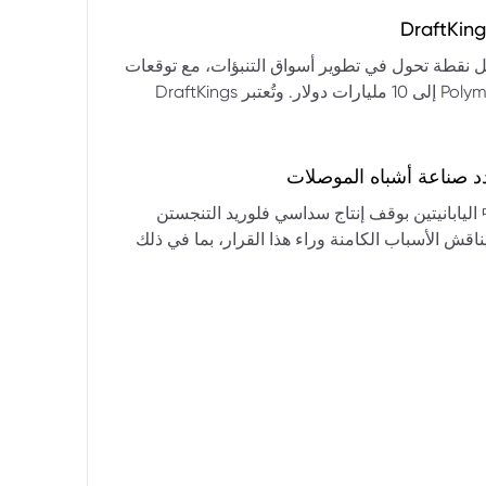
التكنولوجيا:** فقدت الأسهم التكنولوجية الكبرى قوتها الرائدة، وأصبحت حركاتها السعرية متقلبة. * **زيادة تقلب
المؤشرات:** بلغ تذبذب مؤشر S&P 500 مستويات قياسية، مما يشير إلى انخفاض كبير في استقرار السوق. * **عوامل
ديث من بيرنشتاين إلى أن كأس العالم 2026 قد تمثل نقطة تحول في تطوير أسواق التنبؤات، مع توقعات
وبيانات التوظيف، تضع المستثمرين في حالة صراع بين
بأن تصل حجم الرهانات الأمريكية في أسواق مثل Kalshi و Polymarket إلى 10 مليارات دولار. وتُعتبر DraftKings
داول القطاعات وتبادل الأنماط، مع تباعد آراء المستثمرين حول
 الحصرية باللغة الإسبانية، بالإضافة إلى توسعها في
يدرالي:** يترقب السوق قرارات مجلس الاحتياطي الفيدرالي ومؤتمراته
لاتجاه المستقبلي. * **تحذيرات محللي وول ستريت:** تصاعد التشاؤم بين محللي وول
د صناعة أشباه الموصلات
يستعرض هذا التحليل تداعيات قرار شركتي關東電化 و中央硝子 اليابانيتين بوقف إنتاج سداسي فلوريد التنجستن
يناقش الأسباب الكامنة وراء هذا القرار، بما في ذلك
ة الأمد في تأمين الإمدادات. كما يسلط الضوء على
المخاطر التي تواجه شركات الرقائق الكبرى مثل سامسونج، وSK Hynix، وTSMC، والحاجة الملحة لإيجاد بدائل. ويتطرق
لية، وآفاق إعادة هيكلة سلسلة التوريد العالمية نحو
كون طويلة الأمد ومكلفة.