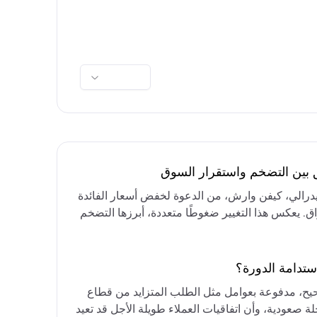
ق بين التضخم واستقرار السوق
فيدرالي، كيفن وارش، من الدعوة لخفض أسعار الفائدة
واق. يعكس هذا التغيير ضغوطًا متعددة، أبرزها التضخم
رق الأوسط، التي تقيد خيارات خفض الفائدة أو خفض
مع التركيز على الحفاظ على أسعار الفائدة مرتفعة
ستدامة الدورة؟
حيح، مدفوعة بعوامل مثل الطلب المتزايد من قطاع
ة صعودية، وأن اتفاقيات العملاء طويلة الأجل قد تعيد