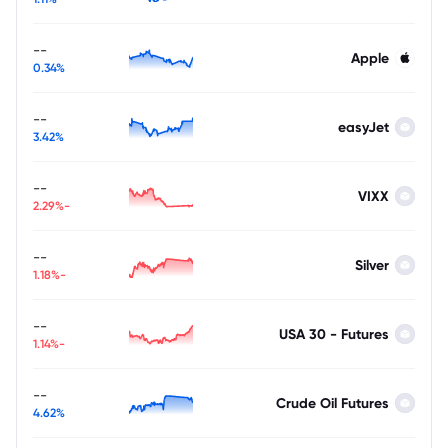
--
Apple
0.34%
--
easyJet
3.42%
--
VIXX
-2.29%
--
Silver
-1.18%
--
USA 30 - Futures
-1.14%
--
Crude Oil Futures
4.62%