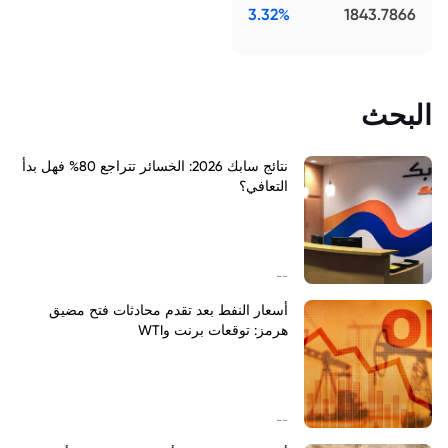
3.32%
1843.7866
البحث
نتائج سابك 2026: الخسائر تتراجع 80% فهل بدأ
التعافي؟
--
أسعار النفط بعد تقدم محادثات فتح مضيق
هرمز: توقعات برنت وWTI
--