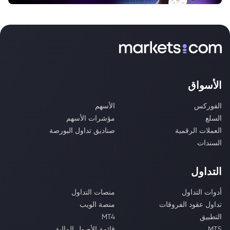
الأسواق
الفوركس
الأسهم
السلع
مؤشرات الأسهم
العملات الرقمية
صناديق تداول البورصة
السندات
التداول
أدوات التداول
منصات التداول
تداول عقود الفروقات
منصة الويب
التطبيق
MT4
MT5
قائمة الأصول المالية