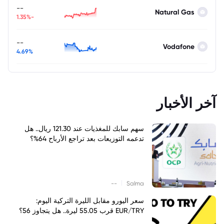
--
Natural Gas
-1.35%
--
Vodafone
4.69%
آخر الأخبار
سهم سابك للمغذيات عند 121.30 ريال.. هل
تدعمه التوزيعات بعد تراجع الأرباح 64%؟
|
--
Salma
سعر اليورو مقابل الليرة التركية اليوم:
EUR/TRY قرب 55.05 ليرة.. هل يتجاوز 56؟