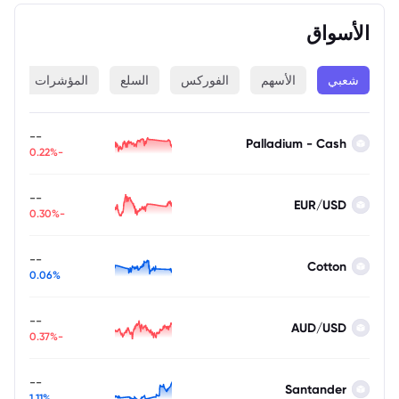
الأسواق
شعبي
الأسهم
الفوركس
السلع
المؤشرات
ا
--
Palladium - Cash
-0.22%
--
EUR/USD
-0.30%
--
Cotton
0.06%
--
AUD/USD
-0.37%
--
Santander
1.11%