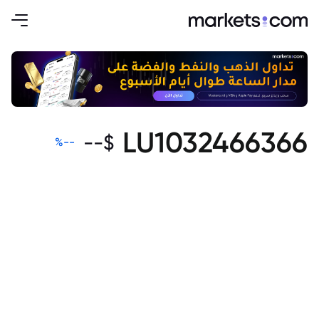
LU1032466366
--
$
%
--