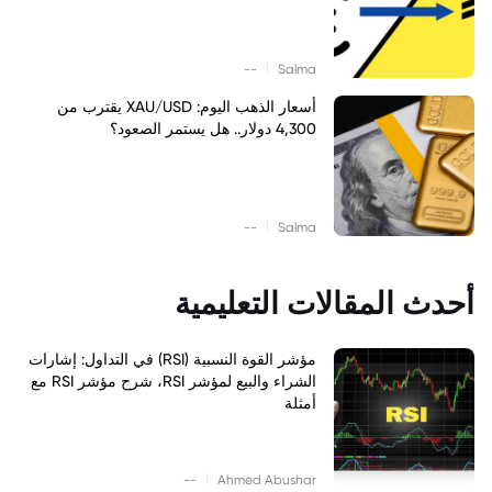
|
--
Salma
أسعار الذهب اليوم: XAU/USD يقترب من
4,300 دولار.. هل يستمر الصعود؟
|
--
Salma
أحدث المقالات التعليمية
مؤشر القوة النسبية (RSI) في التداول: إشارات
الشراء والبيع لمؤشر RSI، شرح مؤشر RSI مع
أمثلة
|
--
Ahmed Abushar