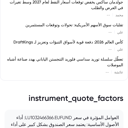
جولدمان ساكس يخفض توقعات أسعار النفط لعام 2027 وسط تغيرات
في العرض والطلب
|
محمد
--
تقلبات سوق الأسهم الأمريكية: تحولات وتوقعات المستثمرين
|
علي
--
كأس العالم 2026: دفعة قوية لأسواق التنبؤات وتعزيز لـ DraftKings
|
علي
--
تعطّل سلسلة توريد سداسي فلوريد التنجستن الياباني يهدد صناعة أشباه
الموصلات
|
عائشة
--
instrument_quote_factors
العوامل المؤثرة في سعر LU1032466366.EUFUND: أداء
الأصول الأساسية: يعتمد سعر الصندوق بشكل كبير على أداء