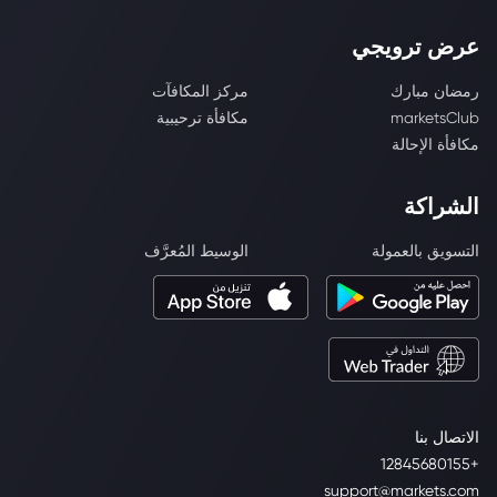
عرض ترويجي
رمضان مبارك
مركز المكافآت
marketsClub
مكافأة ترحيبية
مكافأة الإحالة
الشراكة
التسويق بالعمولة
الوسيط المُعرَّف
الاتصال بنا
+12845680155
support@markets.com