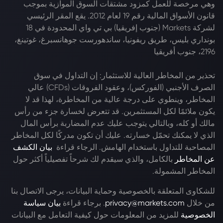
وهي مرخصة للعمل كمزود مشتقات السوق الموازية بموجب
قانون الأسواق المالية رقم 19 لعام 2012. يقع المقر الرئيسي
لشركة Markets (جنوب إفريقيا) بي تي واي المحدودة في 18
بونداري بليس، طريق ريفونيا، ساندهورست جوهانسبرغ، غوتينغ،
2196، جنوب أفريقيا
تحذير من المخاطر العالية للاستثمار: إن التداول في سوق
الصرف الأجنبي (الفوركس)، وعقود الفروقات (CFDs) عالي
المخاطر، وينطوي على درجة عالية من المخاطرة، لهذا قد لا
يكون ملائمًا لكل المستثمرين. قد تتعرض لخسارة جزء من رأس
مالك أو كله، وبالتالي يتوجب عليك عدم المضاربة برأس المال
الذي لا يمكنك تحمّل خسارته. عليك أن تكون مدركًا لكل المخاطر
المصاحبة للتداول باستخدام الهامش. الرجاء قراءة
بيان الكشف
عن المخاطر
بالكامل، والذي سيقدم لك شرحاً تفصيلياً أكثر حول
المخاطر المشمولة.
للشكاوى المتعلقة بالخصوصية وحماية البيانات، يرجى الاتصال بنا
من خلال
privacy@markets.com
. برجاء قراءة
بيان سياسة
الخصوصية
للمزيد من المعلومات حول كيفية التعامل مع البيانات