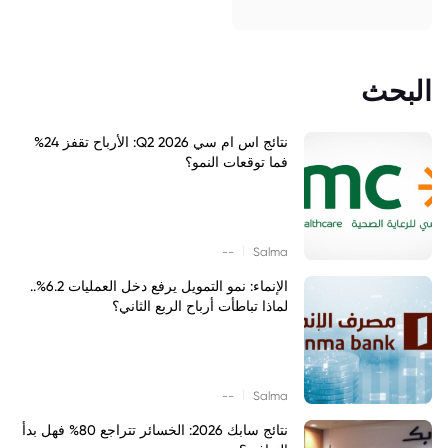
البحث
نتائج اس ام سي Q2 2026: الأرباح تقفز 24%
فما توقعات النمو؟
|
--
Salma
الإنماء: نمو التمويل يرفع دخل العمليات 6.2%..
لماذا تباطأت أرباح الربع الثاني؟
|
--
Salma
نتائج سابك 2026: الخسائر تتراجع 80% فهل بدأ