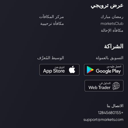
عرض ترويجي
رمضان مبارك
مركز المكافآت
marketsClub
مكافأة ترحيبية
مكافأة الإحالة
الشراكة
التسويق بالعمولة
الوسيط المُعرَّف
الاتصال بنا
+12845680155
support@markets.com