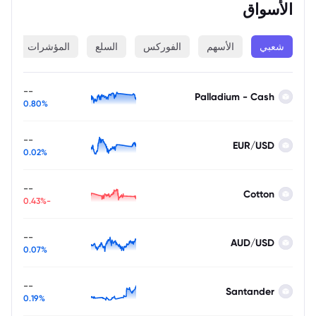
الأسواق
شعبي
الأسهم
الفوركس
السلع
المؤشرات
ا
--
Palladium - Cash
0.80%
--
EUR/USD
0.02%
--
Cotton
-0.43%
--
AUD/USD
0.07%
--
Santander
0.19%