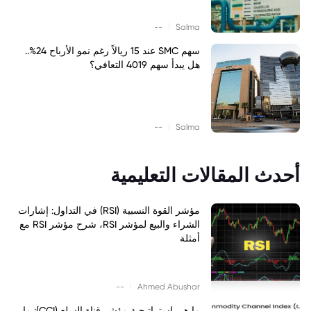
|
--
Salma
سهم SMC عند 15 ريالاً رغم نمو الأرباح 24%..
هل يبدأ سهم 4019 التعافي؟
|
--
Salma
أحدث المقالات التعليمية
مؤشر القوة النسبية (RSI) في التداول: إشارات
الشراء والبيع لمؤشر RSI، شرح مؤشر RSI مع
أمثلة
|
--
Ahmed Abushar
ما هي استراتيجية مؤشر قناة السلع (CCI): ما