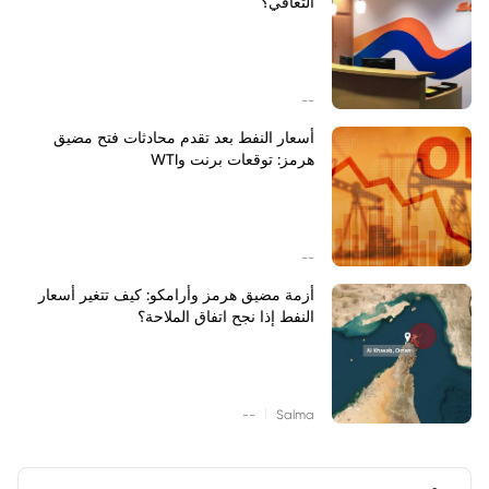
التعافي؟
--
أسعار النفط بعد تقدم محادثات فتح مضيق
هرمز: توقعات برنت وWTI
--
أزمة مضيق هرمز وأرامكو: كيف تتغير أسعار
النفط إذا نجح اتفاق الملاحة؟
|
--
Salma