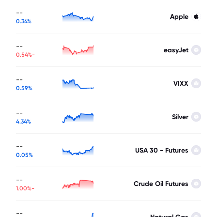
--
Apple
0.34%
--
easyJet
-0.54%
--
VIXX
0.59%
--
Silver
4.34%
--
USA 30 - Futures
0.05%
--
Crude Oil Futures
-1.00%
--