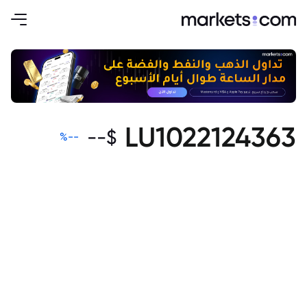
LU1022124363
--
$
%
--