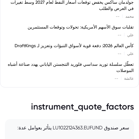
جولدمان ساكس يخفض توقعات أسعار النفط لعام 2027 وسط تغيرات
في العرض والطلب
|
محمد
--
تقلبات سوق الأسهم الأمريكية: تحولات وتوقعات المستثمرين
|
علي
--
كأس العالم 2026: دفعة قوية لأسواق التنبؤات وتعزيز لـ DraftKings
|
علي
--
تعطّل سلسلة توريد سداسي فلوريد التنجستن الياباني يهدد صناعة أشباه
الموصلات
|
عائشة
--
instrument_quote_factors
سعر صندوق LU1022124363.EUFUND يتأثر بعوامل عدة: