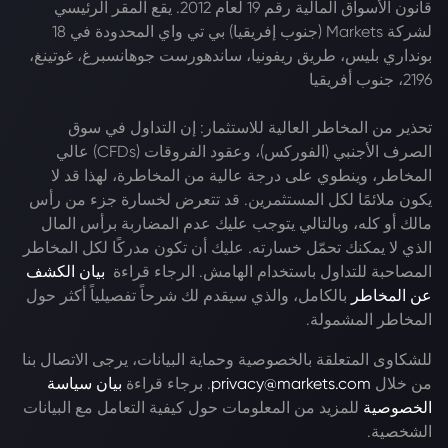
قانون الأسواق المالية رقم 19 لعام 2012. يقع المقر الرئيسي
لشركة Markets (جنوب إفريقيا) بي تي واي المحدودة في 18
بونداري بليس، طريق ريفونيا، ساندهورست جوهانسبرغ، غوتينغ،
2196، جنوب أفريقيا
تحذير من المخاطر العالية للاستثمار: إن التداول في سوق
الصرف الأجنبي (الفوركس)، وعقود الفروقات (CFDs) عالي
المخاطر، وينطوي على درجة عالية من المخاطرة، لهذا قد لا
يكون ملائمًا لكل المستثمرين. قد تتعرض لخسارة جزء من رأس
مالك أو كله، وبالتالي يتوجب عليك عدم المضاربة برأس المال
الذي لا يمكنك تحمّل خسارته. عليك أن تكون مدركًا لكل المخاطر
المصاحبة للتداول باستخدام الهامش. الرجاء قراءة
بيان الكشف
عن المخاطر
بالكامل، والذي سيقدم لك شرحاً تفصيلياً أكثر حول
المخاطر المشمولة.
للشكاوى المتعلقة بالخصوصية وحماية البيانات، يرجى الاتصال بنا
من خلال
privacy@markets.com
. برجاء قراءة
بيان سياسة
الخصوصية
للمزيد من المعلومات حول كيفية التعامل مع البيانات
الشخصية.