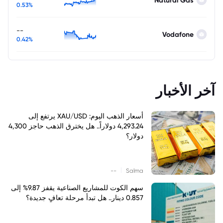
Natural Gas
0.53%
--
Vodafone
0.42%
آخر الأخبار
أسعار الذهب اليوم: XAU/USD يرتفع إلى
4,293.24 دولاراً.. هل يخترق الذهب حاجز 4,300
دولار؟
|
--
Salma
سهم الكوت للمشاريع الصناعية يقفز 9.87% إلى
0.857 دينار.. هل تبدأ مرحلة تعافٍ جديدة؟