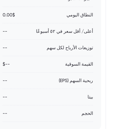
النطاق اليومي
0.00$
أعلى/ أقل سعر في ٥٢ أسبوعًا
--
توزيعات الأرباح لكل سهم
--
القيمة السوقية
--$
ربحية السهم (EPS)
--
بيتا
--
الحجم
--