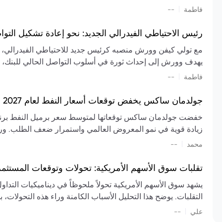
تشكيل تقييم الصناعة، مع توقعات بارتفاع مستمر في الأسعار عل
|
فاطمة
--
المعروض.
رئيس الاحتياطي الفيدرالي الجديد: نحو إعادة تشكيل التو
مع تولي كيفن وورش منصبه كرئيس جديد للاحتياطي الفيدرالي، تتجه
يهدف وورش إلى إحداث ثورة في أسلوب التواصل الحالي للبنك، مع
السياسة ويمنح البنك المركزي دوراً مبالغاً فيه. يسعى إلى إعاد
|
فاطمة
--
وتواترها، بهدف تقليل الاعتماد على إشارات السوق المسبقة وتعزيز
جولدمان ساكس يخفض توقعات أسعار النفط لعام 2027 وسط تغيرات في العرض والطلب
زيادة قوية في نمو المعروض العالمي واستمرار ضعف الطلب. ور
|
محمد
--
عام 2026. يشير التقرير أيضًا إلى أن تأثير اضطرابات الن
العالمية في الربع الثاني بلغت 
تقلبات سوق الأسهم الأمريكية: تحولات وتوقعات المستثم
سابقًا. من المتوقع عودة صادرات دول الخليج إلى طبيعتها بحل
يشهد سوق الأسهم الأمريكية تحولاً ملحوظاً في ديناميكيات التدا
عدم اليقين الجيوسياسي يمكن أن يؤدي إلى تقلبات سعرية حادة، 
التقلبات. يوضح هذا التحليل الأسباب الكامنة وراء هذه التحولات، ب
استمرار الاضطرابات، وسيناريوهات لانخفاض الأسعار في حال
|
علي
إضافي.
--