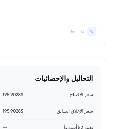
1m
1w
1d
التحاليل والإحصائيات
سعر الاقتتاح
195.9028$
سعر الإغلاق السابق
195.9028$
تغيير 52 أسبوعاً
--