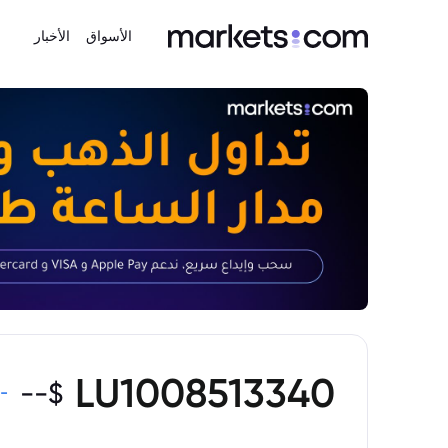
الأسواق
الأخبار
LU1008513340
--
$
-