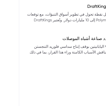
التكنولوجيا:** فقدت الأسهم التكنولوجية الكبرى قوتها الرائدة، وأصبحت حركاتها السعرية متقلبة. * **زيادة تقلب
المؤشرات:** بلغ تذبذب مؤشر S&P 500 مستويات قياسية، مما يشير إلى انخفاض كبير في استقرار السوق. * **عوامل
ديث من بيرنشتاين إلى أن كأس العالم 2026 قد تمثل نقطة تحول في تطوير أسواق التنبؤات، مع توقعات
وبيانات التوظيف، تضع المستثمرين في حالة صراع بين
بأن تصل حجم الرهانات الأمريكية في أسواق مثل Kalshi و Polymarket إلى 10 مليارات دولار. وتُعتبر DraftKings
داول القطاعات وتبادل الأنماط، مع تباعد آراء المستثمرين حول
 الحصرية باللغة الإسبانية، بالإضافة إلى توسعها في
يدرالي:** يترقب السوق قرارات مجلس الاحتياطي الفيدرالي ومؤتمراته
لاتجاه المستقبلي. * **تحذيرات محللي وول ستريت:** تصاعد التشاؤم بين محللي وول
د صناعة أشباه الموصلات
يستعرض هذا التحليل تداعيات قرار شركتي關東電化 و中央硝子 اليابانيتين بوقف إنتاج سداسي فلوريد التنجستن
يناقش الأسباب الكامنة وراء هذا القرار، بما في ذلك
ة الأمد في تأمين الإمدادات. كما يسلط الضوء على
المخاطر التي تواجه شركات الرقائق الكبرى مثل سامسونج، وSK Hynix، وTSMC، والحاجة الملحة لإيجاد بدائل. ويتطرق
لية، وآفاق إعادة هيكلة سلسلة التوريد العالمية نحو
كون طويلة الأمد ومكلفة.