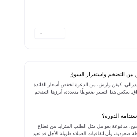
ق بين التضخم واستقرار السوق
فيدرالي، كيفن وارش، من الدعوة لخفض أسعار الفائدة
واق. يعكس هذا التغيير ضغوطًا متعددة، أبرزها التضخم
رق الأوسط، التي تقيد خيارات خفض الفائدة أو خفض
مع التركيز على الحفاظ على أسعار الفائدة مرتفعة
ستدامة الدورة؟
حيح، مدفوعة بعوامل مثل الطلب المتزايد من قطاع
ة صعودية، وأن اتفاقيات العملاء طويلة الأجل قد تعيد