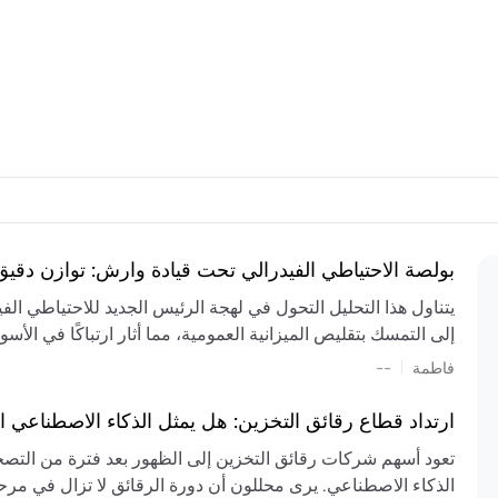
بولصة الاحتياطي الفيدرالي تحت قيادة وارش: توازن دقي
يتناول هذا التحليل التحول في لهجة الرئيس الجديد للاحتياطي ال
إلى التمسك بتقليص الميزانية العمومية، مما أثار ارتباكًا في الأس
المستمر، والعجز المالي الكبير، والتوترات الجيوسياسية في الش
|
فاطمة
--
الميزانية بشكل حاد. يتنبأ الخبراء بفترة ترقب للسياسة النقدية، 
وتجنب التدابير الاستفزازية التي قد تزعزع استقرار السوق.
ارتداد قطاع رقائق التخزين: هل يمثل الذكاء الاصطناعي ا
تعود أسهم شركات رقائق التخزين إلى الظهور بعد فترة من التص
الذكاء الاصطناعي. يرى محللون أن دورة الرقائق لا تزال في مرحل