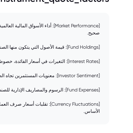
[Market Performance]: أداء الأس
صحيح.
[Fund Holdings]: قيمة الأصول التي يتكون منها الصندوق (مثل الأسهم والسندات) تؤثر بشكل مباشر على سعره. أي تغيير في قيمة هذه الأصول سينعكس على سعر الصندوق.
[Interest Rates]: التغيرات في أسعار الفائدة، خصوصًا تلك التي تحددها البنوك المركزية، تؤثر على قيمة السندات الموجودة في الصندوق وبالتالي على سعر الصندوق ككل.
[Investor Sentiment]: معنويات المستثمرين تجاه الصندوق أو تجاه الأسواق بشكل عام يمكن أن تؤدي إلى زيادة أو نقصان في الطلب على الصندوق، مما يؤثر على سعره.
[Fund Expenses]: الرسوم والمصاريف الإدارية للصندوق تخصم من صافي قيمة الأصول، مما يؤثر سلبًا على سعر الوحدة.
[Currency Fluctuations]: تقلب
الأساس.