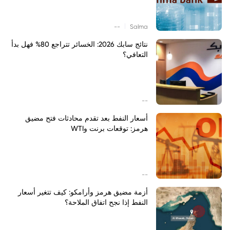
|
--
Salma
نتائج سابك 2026: الخسائر تتراجع 80% فهل بدأ
التعافي؟
--
أسعار النفط بعد تقدم محادثات فتح مضيق
هرمز: توقعات برنت وWTI
--
أزمة مضيق هرمز وأرامكو: كيف تتغير أسعار
النفط إذا نجح اتفاق الملاحة؟