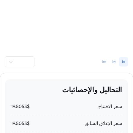
1m
1w
1d
التحاليل والإحصائيات
سعر الاقتتاح
19.5053$
سعر الإغلاق السابق
19.5053$