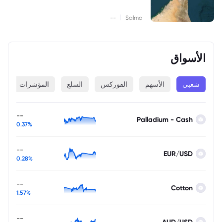
|
--
Salma
الأسواق
شعبي
الأسهم
الفوركس
السلع
المؤشرات
ا
--
Palladium - Cash
0.37%
--
EUR/USD
0.28%
--
Cotton
1.57%
--