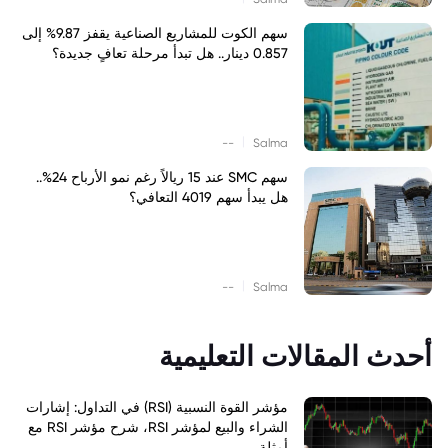
سهم الكوت للمشاريع الصناعية يقفز 9.87% إلى
0.857 دينار.. هل تبدأ مرحلة تعافٍ جديدة؟
|
--
Salma
سهم SMC عند 15 ريالاً رغم نمو الأرباح 24%..
هل يبدأ سهم 4019 التعافي؟
|
--
Salma
أحدث المقالات التعليمية
مؤشر القوة النسبية (RSI) في التداول: إشارات
الشراء والبيع لمؤشر RSI، شرح مؤشر RSI مع
أمثلة