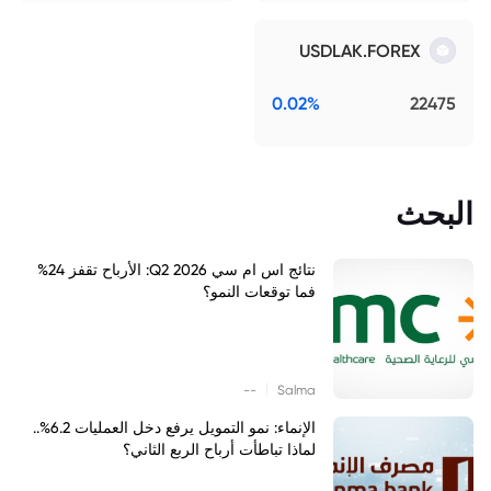
USDLAK.FOREX
0.02%
22475
البحث
نتائج اس ام سي Q2 2026: الأرباح تقفز 24%
فما توقعات النمو؟
|
--
Salma
الإنماء: نمو التمويل يرفع دخل العمليات 6.2%..
لماذا تباطأت أرباح الربع الثاني؟