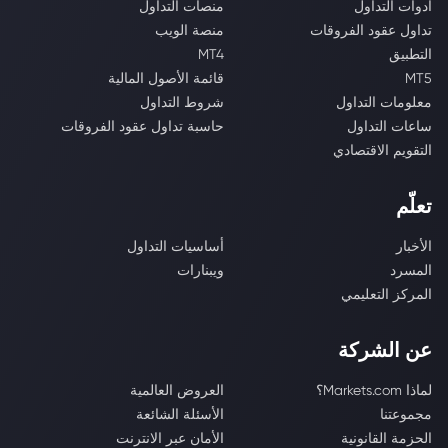
أدوات التداول
منصات التداول
تداول عقود الفروقات
منصة الويب
التطبيق
MT4
MT5
قائمة الأصول المالية
معلومات التداول
شروط التداول
ساعات التداول
حاسبة تداول عقود الفروقات
التقويم الاقتصادي
تعلّم
الأخبار
أساسيات التداول
المسرد
ويبنارات
المركز التعليمي
عن الشركة
لماذا Markets.com؟
العروض العالمية
مجموعتنا
الأسئلة الشائعة
الحزمة القانونية
الأمان عبر الانترنت