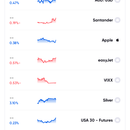
AUD/USD
0.47%
--
Santander
-0.19%
--
Apple
0.38%
--
easyJet
-0.51%
--
VIXX
-0.53%
--
Silver
3.10%
--
USA 30 - Futures
0.23%