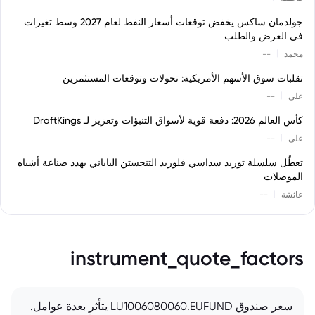
جولدمان ساكس يخفض توقعات أسعار النفط لعام 2027 وسط تغيرات
في العرض والطلب
|
محمد
--
تقلبات سوق الأسهم الأمريكية: تحولات وتوقعات المستثمرين
|
علي
--
كأس العالم 2026: دفعة قوية لأسواق التنبؤات وتعزيز لـ DraftKings
|
علي
--
تعطّل سلسلة توريد سداسي فلوريد التنجستن الياباني يهدد صناعة أشباه
الموصلات
|
عائشة
--
instrument_quote_factors
سعر صندوق LU1006080060.EUFUND يتأثر بعدة عوامل.