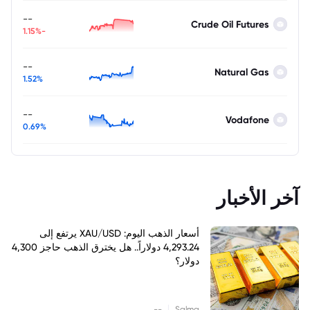
--
Crude Oil Futures
-1.15%
--
Natural Gas
1.52%
--
Vodafone
0.69%
آخر الأخبار
أسعار الذهب اليوم: XAU/USD يرتفع إلى
4,293.24 دولاراً.. هل يخترق الذهب حاجز 4,300
دولار؟
|
--
Salma