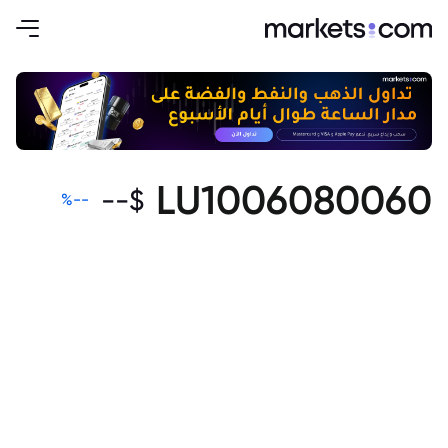
LU1006080060
--
$
%
--