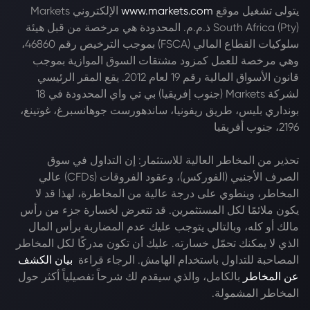
يتولى تشغيل موقع
www.markets.com
الإلكتروني Markets
South Africa (Pty) ذ.م.م. المحدودة هي مرخصة من قبل هيئة
سلوكيات القطاع المالي (FSCA) بموجب الترخيص رقم 46860،
وهي مرخصة للعمل كمزود مشتقات السوق الموازية بموجب
قانون الأسواق المالية رقم 19 لعام 2012. يقع المقر الرئيسي
لشركة Markets (جنوب إفريقيا) بي تي واي المحدودة في 18
بونداري بليس، طريق ريفونيا، ساندهورست جوهانسبرغ، غوتينغ،
2196، جنوب أفريقيا
تحذير من المخاطر العالية للاستثمار: إن التداول في سوق
الصرف الأجنبي (الفوركس)، وعقود الفروقات (CFDs) عالي
المخاطر، وينطوي على درجة عالية من المخاطرة، لهذا قد لا
يكون ملائمًا لكل المستثمرين. قد تتعرض لخسارة جزء من رأس
مالك أو كله، وبالتالي يتوجب عليك عدم المضاربة برأس المال
الذي لا يمكنك تحمّل خسارته. عليك أن تكون مدركًا لكل المخاطر
المصاحبة للتداول باستخدام الهامش. الرجاء قراءة
بيان الكشف
عن المخاطر
بالكامل، والذي سيقدم لك شرحاً تفصيلياً أكثر حول
المخاطر المشمولة.