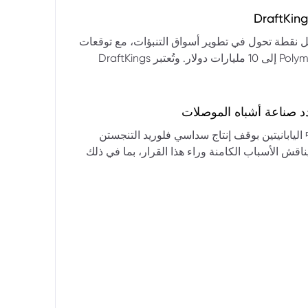
التكنولوجيا:** فقدت الأسهم التكنولوجية الكبرى قوتها الرائدة، وأصبحت حركاتها السعرية متقلبة. * **زيادة تقلب
المؤشرات:** بلغ تذبذب مؤشر S&P 500 مستويات قياسية، مما يشير إلى انخفاض كبير في استقرار السوق. * **عوامل
ديث من بيرنشتاين إلى أن كأس العالم 2026 قد تمثل نقطة تحول في تطوير أسواق التنبؤات، مع توقعات
وبيانات التوظيف، تضع المستثمرين في حالة صراع بين
بأن تصل حجم الرهانات الأمريكية في أسواق مثل Kalshi و Polymarket إلى 10 مليارات دولار. وتُعتبر DraftKings
داول القطاعات وتبادل الأنماط، مع تباعد آراء المستثمرين حول
 الحصرية باللغة الإسبانية، بالإضافة إلى توسعها في
يدرالي:** يترقب السوق قرارات مجلس الاحتياطي الفيدرالي ومؤتمراته
لاتجاه المستقبلي. * **تحذيرات محللي وول ستريت:** تصاعد التشاؤم بين محللي وول
د صناعة أشباه الموصلات
يستعرض هذا التحليل تداعيات قرار شركتي關東電化 و中央硝子 اليابانيتين بوقف إنتاج سداسي فلوريد التنجستن
يناقش الأسباب الكامنة وراء هذا القرار، بما في ذلك
ة الأمد في تأمين الإمدادات. كما يسلط الضوء على
المخاطر التي تواجه شركات الرقائق الكبرى مثل سامسونج، وSK Hynix، وTSMC، والحاجة الملحة لإيجاد بدائل. ويتطرق
لية، وآفاق إعادة هيكلة سلسلة التوريد العالمية نحو
كون طويلة الأمد ومكلفة.