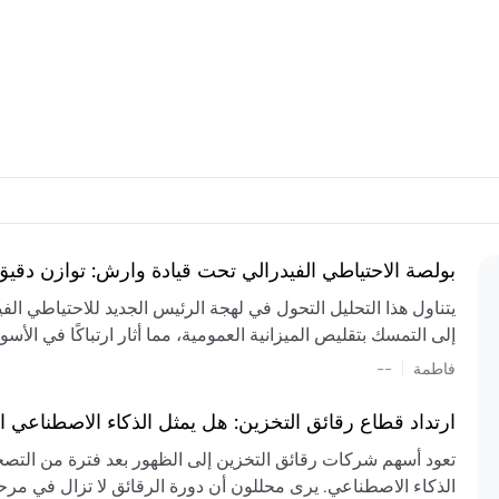
بولصة الاحتياطي الفيدرالي تحت قيادة وارش: توازن دقي
يتناول هذا التحليل التحول في لهجة الرئيس الجديد للاحتياطي ال
إلى التمسك بتقليص الميزانية العمومية، مما أثار ارتباكًا في الأس
المستمر، والعجز المالي الكبير، والتوترات الجيوسياسية في الش
|
فاطمة
--
الميزانية بشكل حاد. يتنبأ الخبراء بفترة ترقب للسياسة النقدية، 
وتجنب التدابير الاستفزازية التي قد تزعزع استقرار السوق.
ارتداد قطاع رقائق التخزين: هل يمثل الذكاء الاصطناعي ا
تعود أسهم شركات رقائق التخزين إلى الظهور بعد فترة من التص
الذكاء الاصطناعي. يرى محللون أن دورة الرقائق لا تزال في مرحل