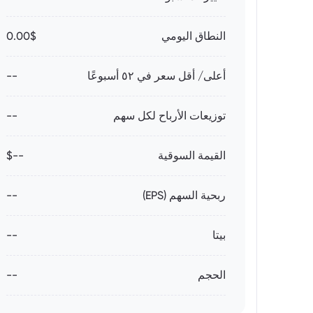
النطاق اليومي
0.00$
أعلى/ أقل سعر في ٥٢ أسبوعًا
--
توزيعات الأرباح لكل سهم
--
القيمة السوقية
--$
ربحية السهم (EPS)
--
بيتا
--
الحجم
--