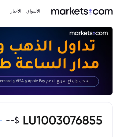
الأسواق
الأخبار
LU1003076855
--
$
-