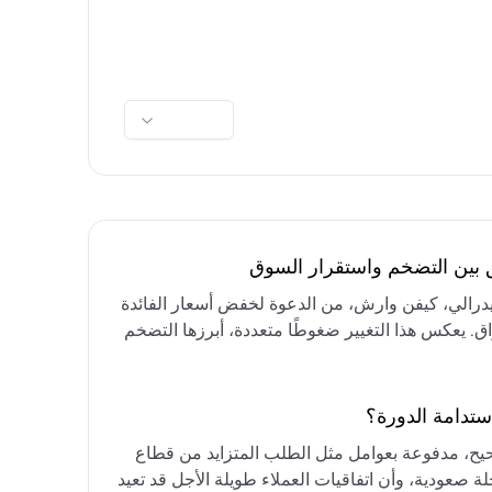
ق بين التضخم واستقرار السوق
فيدرالي، كيفن وارش، من الدعوة لخفض أسعار الفائدة
واق. يعكس هذا التغيير ضغوطًا متعددة، أبرزها التضخم
رق الأوسط، التي تقيد خيارات خفض الفائدة أو خفض
مع التركيز على الحفاظ على أسعار الفائدة مرتفعة
ستدامة الدورة؟
حيح، مدفوعة بعوامل مثل الطلب المتزايد من قطاع
ة صعودية، وأن اتفاقيات العملاء طويلة الأجل قد تعيد