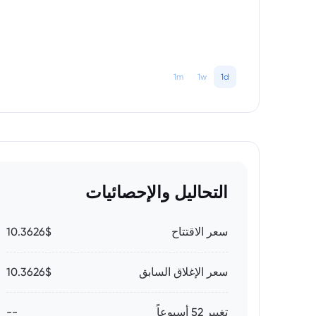
1m
1w
1d
التحاليل والإحصائيات
سعر الاقتتاح
10.3626$
سعر الإغلاق السابق
10.3626$
تغيير 52 أسبوعاً
--