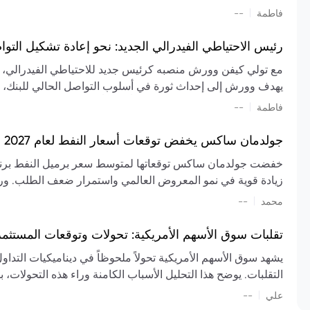
تشكيل تقييم الصناعة، مع توقعات بارتفاع مستمر في الأسعار عل
|
فاطمة
--
المعروض.
رئيس الاحتياطي الفيدرالي الجديد: نحو إعادة تشكيل التو
مع تولي كيفن وورش منصبه كرئيس جديد للاحتياطي الفيدرالي، تتجه
يهدف وورش إلى إحداث ثورة في أسلوب التواصل الحالي للبنك، مع
السياسة ويمنح البنك المركزي دوراً مبالغاً فيه. يسعى إلى إعاد
|
فاطمة
--
وتواترها، بهدف تقليل الاعتماد على إشارات السوق المسبقة وتعزيز
جولدمان ساكس يخفض توقعات أسعار النفط لعام 2027 وسط تغيرات في العرض والطلب
زيادة قوية في نمو المعروض العالمي واستمرار ضعف الطلب. ور
|
محمد
--
عام 2026. يشير التقرير أيضًا إلى أن تأثير اضطرابات الن
العالمية في الربع الثاني بلغت 
تقلبات سوق الأسهم الأمريكية: تحولات وتوقعات المستثم
سابقًا. من المتوقع عودة صادرات دول الخليج إلى طبيعتها بحل
يشهد سوق الأسهم الأمريكية تحولاً ملحوظاً في ديناميكيات التدا
عدم اليقين الجيوسياسي يمكن أن يؤدي إلى تقلبات سعرية حادة، 
التقلبات. يوضح هذا التحليل الأسباب الكامنة وراء هذه التحولات، ب
استمرار الاضطرابات، وسيناريوهات لانخفاض الأسعار في حال
|
علي
إضافي.
--