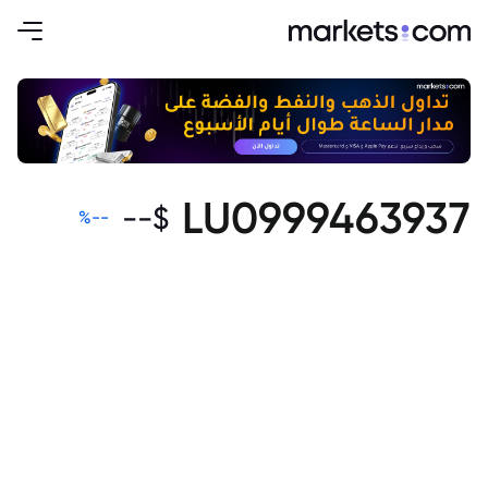
LU0999463937
--
$
%
--