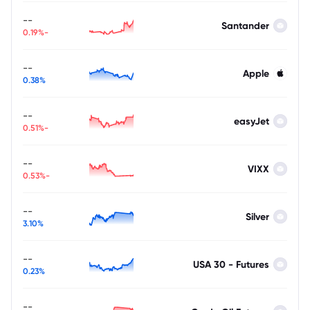
--
Santander
-0.19%
--
Apple
0.38%
--
easyJet
-0.51%
--
VIXX
-0.53%
--
Silver
3.10%
--
USA 30 - Futures
0.23%
--