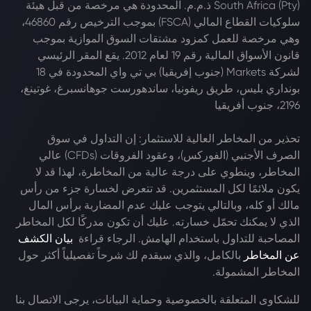
South Africa (Pty) ذ.م.م. المحدودة هي مرخصة من قبل هيئة
سلوكيات القطاع المالي (FSCA) بموجب الترخيص رقم 46860،
وهي مرخصة للعمل كمزود مشتقات السوق الموازية بموجب
قانون الأسواق المالية رقم 19 لعام 2012. يقع المقر الرئيسي
لشركة Markets (جنوب إفريقيا) بي تي واي المحدودة في 18
بونداري بليس، طريق ريفونيا، ساندهورست جوهانسبرغ، غوتينغ،
2196، جنوب أفريقيا
تحذير من المخاطر العالية للاستثمار: إن التداول في سوق
الصرف الأجنبي (الفوركس)، وعقود الفروقات (CFDs) عالي
المخاطر، وينطوي على درجة عالية من المخاطرة، لهذا قد لا
يكون ملائمًا لكل المستثمرين. قد تتعرض لخسارة جزء من رأس
مالك أو كله، وبالتالي يتوجب عليك عدم المضاربة برأس المال
الذي لا يمكنك تحمّل خسارته. عليك أن تكون مدركًا لكل المخاطر
المصاحبة للتداول باستخدام الهامش. الرجاء قراءة
بيان الكشف
عن المخاطر
بالكامل، والذي سيقدم لك شرحاً تفصيلياً أكثر حول
المخاطر المشمولة.
للشكاوى المتعلقة بالخصوصية وحماية البيانات، يرجى الاتصال بنا