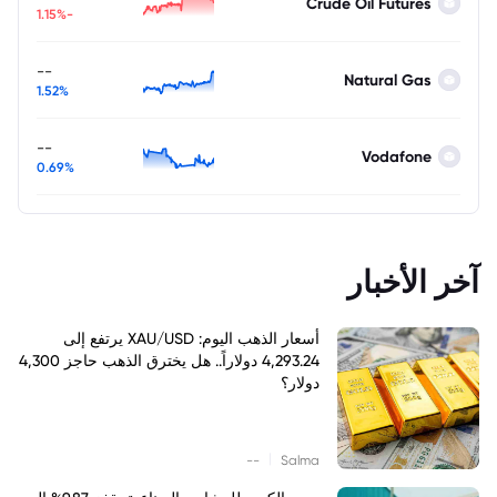
Crude Oil Futures
-1.15%
--
Natural Gas
1.52%
--
Vodafone
0.69%
آخر الأخبار
أسعار الذهب اليوم: XAU/USD يرتفع إلى
4,293.24 دولاراً.. هل يخترق الذهب حاجز 4,300
دولار؟
|
--
Salma