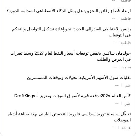
فاطمة
--
ارتداد قطاع رقائق التخزين: هل يمثل الذكاء الاصطناعي استدامة الدورة؟
|
فاطمة
--
رئيس الاحتياطي الفيدرالي الجديد: نحو إعادة تشكيل التواصل والتحكم
في التوقعات
|
فاطمة
--
جولدمان ساكس يخفض توقعات أسعار النفط لعام 2027 وسط تغيرات
في العرض والطلب
|
محمد
--
تقلبات سوق الأسهم الأمريكية: تحولات وتوقعات المستثمرين
|
علي
--
كأس العالم 2026: دفعة قوية لأسواق التنبؤات وتعزيز لـ DraftKings
|
علي
--
تعطّل سلسلة توريد سداسي فلوريد التنجستن الياباني يهدد صناعة أشباه
الموصلات
|
عائشة
--