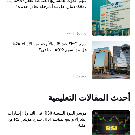
سهم الكوت للمشاريع الصناعية يقفز 9.87% إلى
0.857 دينار.. هل تبدأ مرحلة تعافٍ جديدة؟
|
--
Salma
سهم SMC عند 15 ريالاً رغم نمو الأرباح 24%..
هل يبدأ سهم 4019 التعافي؟
|
--
Salma
أحدث المقالات التعليمية
مؤشر القوة النسبية (RSI) في التداول: إشارات
الشراء والبيع لمؤشر RSI، شرح مؤشر RSI مع
أمثلة