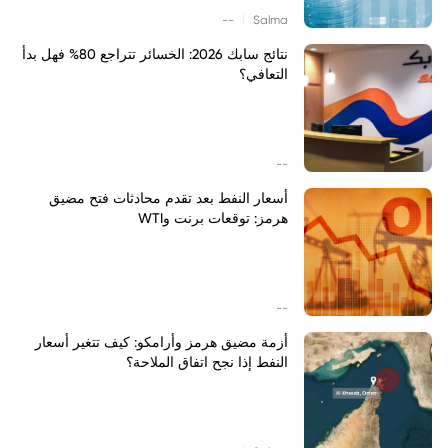
|
--
Salma
نتائج سابك 2026: الخسائر تتراجع 80% فهل بدأ
التعافي؟
--
أسعار النفط بعد تقدم محادثات فتح مضيق
هرمز: توقعات برنت وWTI
--
أزمة مضيق هرمز وأرامكو: كيف تتغير أسعار
النفط إذا نجح اتفاق الملاحة؟