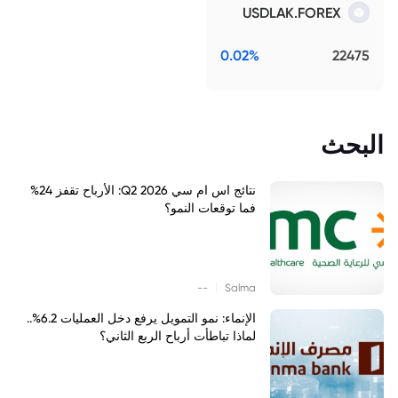
USDLAK.FOREX
0.02%
22475
البحث
نتائج اس ام سي Q2 2026: الأرباح تقفز 24%
فما توقعات النمو؟
|
--
Salma
الإنماء: نمو التمويل يرفع دخل العمليات 6.2%..
لماذا تباطأت أرباح الربع الثاني؟