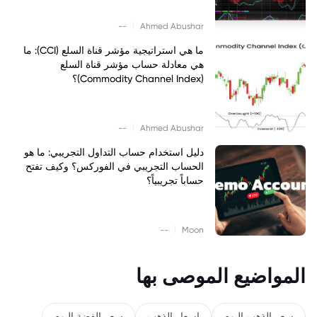
|
--
Ahmed Abushar
ما هي استراتيجية مؤشر قناة السلع (CCI): ما
هي معادلة حساب مؤشر قناة السلع
(Commodity Channel Index)؟
|
--
Ahmed Abushar
دليل استخدام حساب التداول التجريبي: ما هو
الحساب التجريبي في الفوركس؟ وكيف تفتح
حساباً تجريبياً؟
|
--
Moon
المواضيع الموصى بها
سعر الذهب اليوم
اسعار الذهب
سعر الفضة اليوم