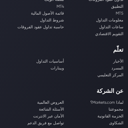
التطبيق
MT4
MT5
قائمة الأصول المالية
معلومات التداول
شروط التداول
ساعات التداول
حاسبة تداول عقود الفروقات
التقويم الاقتصادي
تعلّم
الأخبار
أساسيات التداول
المسرد
ويبنارات
المركز التعليمي
عن الشركة
لماذا Markets.com؟
العروض العالمية
مجموعتنا
الأسئلة الشائعة
الحزمة القانونية
الأمان عبر الانترنت
الشكاوى
تواصل مع فريق الدعم