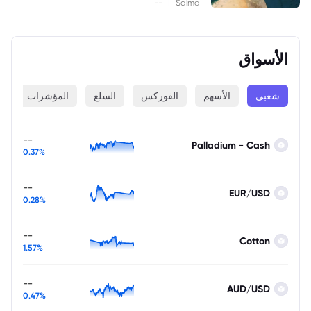
|
--
Salma
الأسواق
شعبي
الأسهم
الفوركس
السلع
المؤشرات
ا
--
Palladium - Cash
0.37%
--
EUR/USD
0.28%
--
Cotton
1.57%
--
AUD/USD
0.47%