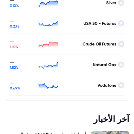
--
Silver
3.10%
--
USA 30 - Futures
0.23%
--
Crude Oil Futures
-1.15%
--
Natural Gas
1.52%
--
Vodafone
0.69%
آخر الأخبار