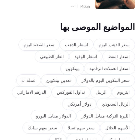
|
--
Moon
المواضيع الموصى بها
سعر الذهب اليوم
اسعار الذهب
سعر الفضة اليوم
اسعار النفط
اسعار الوقود
الغاز الطبيعي
اسعار العملات الرقمية
بيتكوين
سعر البتكوين اليوم بالدولار
تعدين بيتكوين
عملة pi
ايثريوم
الريبل
تداول الفوركس
الدرهم الاماراتي
الريال السعودي
دولار أمريكي
الليرة التركية مقابل الدولار
الدولار مقابل اليورو
الأسهم الحلال
سعر سهم تسلا
سعر سهم سابك
سهم ارامكو
سهم الراجحي
ETF