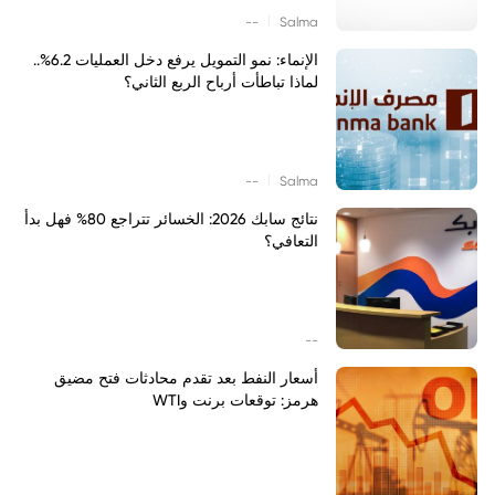
|
--
Salma
الإنماء: نمو التمويل يرفع دخل العمليات 6.2%..
لماذا تباطأت أرباح الربع الثاني؟
|
--
Salma
نتائج سابك 2026: الخسائر تتراجع 80% فهل بدأ
التعافي؟
--
أسعار النفط بعد تقدم محادثات فتح مضيق
هرمز: توقعات برنت وWTI