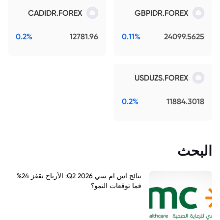
CADIDR.FOREX
GBPIDR.FOREX
0.2%
12781.96
0.11%
24099.5625
USDUZS.FOREX
0.2%
11884.3018
البحث
نتائج اس ام سي Q2 2026: الأرباح تقفز 24%
فما توقعات النمو؟