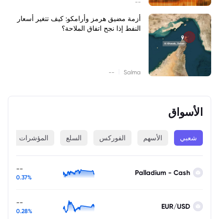
--
أزمة مضيق هرمز وأرامكو: كيف تتغير أسعار
النفط إذا نجح اتفاق الملاحة؟
|
--
Salma
الأسواق
شعبي
الأسهم
الفوركس
السلع
المؤشرات
ا
--
Palladium - Cash
0.37%
--
EUR/USD
0.28%