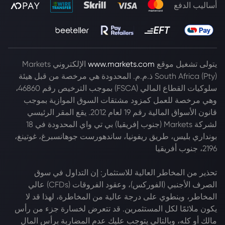
أساليب الدفع
يتولى تشغيل موقع
www.markets.com
الإلكتروني Markets
South Africa (Pty) ذ.م.م. المحدودة هي مرخصة من قبل هيئة
سلوكيات القطاع المالي (FSCA) بموجب الترخيص رقم 46860،
وهي مرخصة للعمل كمزود مشتقات السوق الموازية بموجب
قانون الأسواق المالية رقم 19 لعام 2012. يقع المقر الرئيسي
لشركة Markets (جنوب إفريقيا) بي تي واي المحدودة في 18
بونداري بليس، طريق ريفونيا، ساندهورست جوهانسبرغ، غوتينغ،
2196، جنوب أفريقيا
تحذير من المخاطر العالية للاستثمار: إن التداول في سوق
الصرف الأجنبي (الفوركس)، وعقود الفروقات (CFDs) عالي
المخاطر، وينطوي على درجة عالية من المخاطرة، لهذا قد لا
يكون ملائمًا لكل المستثمرين. قد تتعرض لخسارة جزء من رأس
مالك أو كله، وبالتالي يتوجب عليك عدم المضاربة برأس المال