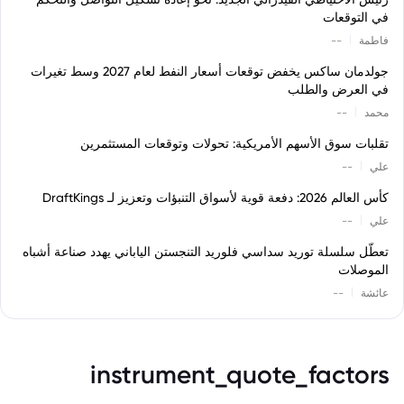
في التوقعات
|
فاطمة
--
جولدمان ساكس يخفض توقعات أسعار النفط لعام 2027 وسط تغيرات
في العرض والطلب
|
محمد
--
تقلبات سوق الأسهم الأمريكية: تحولات وتوقعات المستثمرين
|
علي
--
كأس العالم 2026: دفعة قوية لأسواق التنبؤات وتعزيز لـ DraftKings
|
علي
--
تعطّل سلسلة توريد سداسي فلوريد التنجستن الياباني يهدد صناعة أشباه
الموصلات
|
عائشة
--
instrument_quote_factors