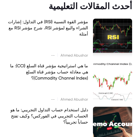
أحدث المقالات التعليمية
مؤشر القوة النسبية (RSI) في التداول: إشارات
الشراء والبيع لمؤشر RSI، شرح مؤشر RSI مع
أمثلة
|
--
Ahmed Abushar
ما هي استراتيجية مؤشر قناة السلع (CCI): ما
هي معادلة حساب مؤشر قناة السلع
(Commodity Channel Index)؟
|
--
Ahmed Abushar
دليل استخدام حساب التداول التجريبي: ما هو
الحساب التجريبي في الفوركس؟ وكيف تفتح
حساباً تجريبياً؟