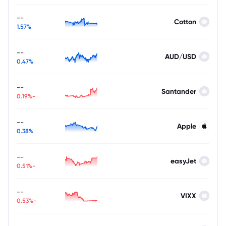
--
Cotton
1.57%
--
AUD/USD
0.47%
--
Santander
-0.19%
--
Apple
0.38%
--
easyJet
-0.51%
--
VIXX
-0.53%