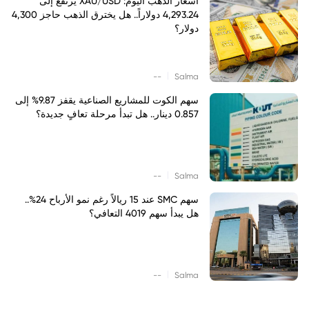
أسعار الذهب اليوم: XAU/USD يرتفع إلى
4,293.24 دولاراً.. هل يخترق الذهب حاجز 4,300
دولار؟
|
--
Salma
سهم الكوت للمشاريع الصناعية يقفز 9.87% إلى
0.857 دينار.. هل تبدأ مرحلة تعافٍ جديدة؟
|
--
Salma
سهم SMC عند 15 ريالاً رغم نمو الأرباح 24%..
هل يبدأ سهم 4019 التعافي؟
|
--
Salma