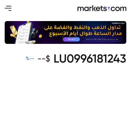
LU0996181243
--
$
%
--