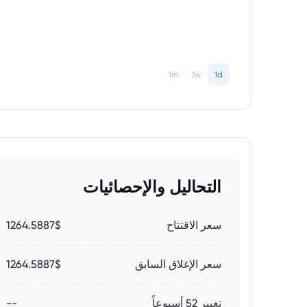
1m
1w
1d
التحاليل والإحصائيات
سعر الاقتتاح
1264.5887$
سعر الإغلاق السابق
1264.5887$
تغيير 52 أسبوعاً
--