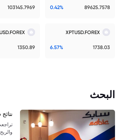
103145.7969
0.42%
89625.7578
USD.FOREX
XPTUSD.FOREX
1350.89
6.57%
1738.03
البحث
نتائج سابك 2026: الخسائر ت
والربح
التعاف