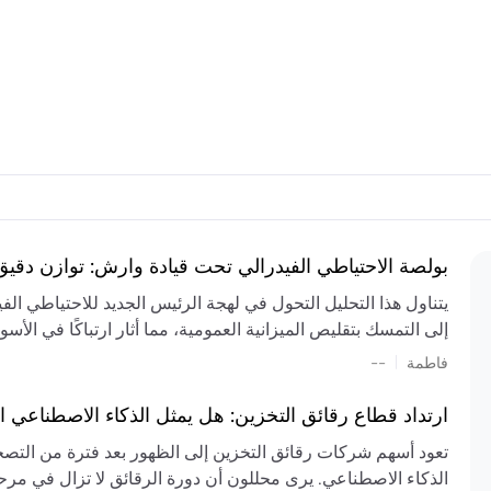
بولصة الاحتياطي الفيدرالي تحت قيادة وارش: توازن دقي
يتناول هذا التحليل التحول في لهجة الرئيس الجديد للاحتياطي ال
إلى التمسك بتقليص الميزانية العمومية، مما أثار ارتباكًا في الأس
المستمر، والعجز المالي الكبير، والتوترات الجيوسياسية في الش
|
فاطمة
--
الميزانية بشكل حاد. يتنبأ الخبراء بفترة ترقب للسياسة النقدية، 
وتجنب التدابير الاستفزازية التي قد تزعزع استقرار السوق.
ارتداد قطاع رقائق التخزين: هل يمثل الذكاء الاصطناعي ا
تعود أسهم شركات رقائق التخزين إلى الظهور بعد فترة من التص
الذكاء الاصطناعي. يرى محللون أن دورة الرقائق لا تزال في مرحل