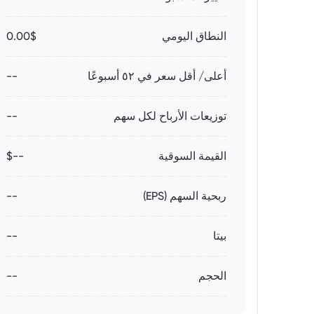
النطاق اليومي
0.00$
أعلى/ أقل سعر في ٥٢ أسبوعًا
--
توزيعات الأرباح لكل سهم
--
القيمة السوقية
--$
ربحية السهم (EPS)
--
بيتا
--
الحجم
--