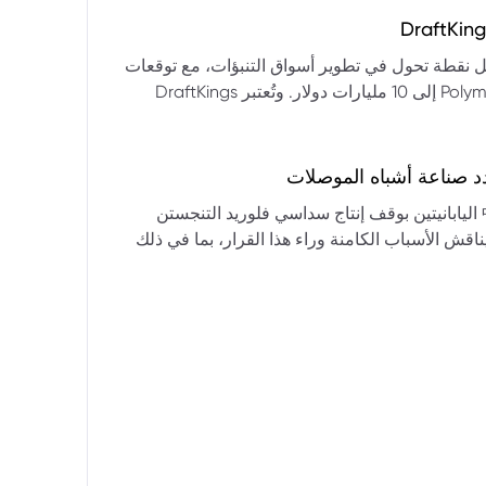
التكنولوجيا:** فقدت الأسهم التكنولوجية الكبرى قوتها الرائدة، وأصبحت حركاتها السعرية متقلبة. * **زيادة تقلب
المؤشرات:** بلغ تذبذب مؤشر S&P 500 مستويات قياسية، مما يشير إلى انخفاض كبير في استقرار السوق. * **عوامل
ديث من بيرنشتاين إلى أن كأس العالم 2026 قد تمثل نقطة تحول في تطوير أسواق التنبؤات، مع توقعات
وبيانات التوظيف، تضع المستثمرين في حالة صراع بين
بأن تصل حجم الرهانات الأمريكية في أسواق مثل Kalshi و Polymarket إلى 10 مليارات دولار. وتُعتبر DraftKings
داول القطاعات وتبادل الأنماط، مع تباعد آراء المستثمرين حول
 الحصرية باللغة الإسبانية، بالإضافة إلى توسعها في
يدرالي:** يترقب السوق قرارات مجلس الاحتياطي الفيدرالي ومؤتمراته
لاتجاه المستقبلي. * **تحذيرات محللي وول ستريت:** تصاعد التشاؤم بين محللي وول
د صناعة أشباه الموصلات
يستعرض هذا التحليل تداعيات قرار شركتي關東電化 و中央硝子 اليابانيتين بوقف إنتاج سداسي فلوريد التنجستن
يناقش الأسباب الكامنة وراء هذا القرار، بما في ذلك
ة الأمد في تأمين الإمدادات. كما يسلط الضوء على
المخاطر التي تواجه شركات الرقائق الكبرى مثل سامسونج، وSK Hynix، وTSMC، والحاجة الملحة لإيجاد بدائل. ويتطرق
لية، وآفاق إعادة هيكلة سلسلة التوريد العالمية نحو
كون طويلة الأمد ومكلفة.