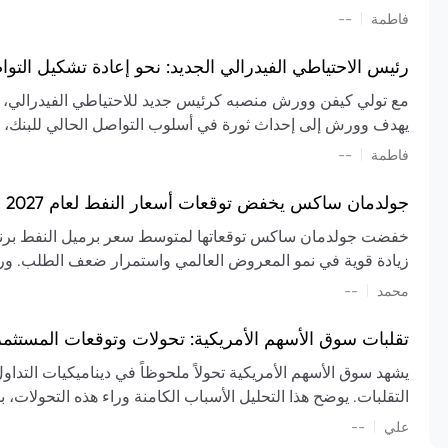
تشكيل تقييم الصناعة، مع توقعات بارتفاع مستمر في الأسعار عل
|
فاطمة
--
المعروض.
رئيس الاحتياطي الفيدرالي الجديد: نحو إعادة تشكيل التو
مع تولي كيفن وورش منصبه كرئيس جديد للاحتياطي الفيدرالي، تتجه
يهدف وورش إلى إحداث ثورة في أسلوب التواصل الحالي للبنك، مع
السياسة ويمنح البنك المركزي دوراً مبالغاً فيه. يسعى إلى إعاد
|
فاطمة
--
وتواترها، بهدف تقليل الاعتماد على إشارات السوق المسبقة وتعزيز
جولدمان ساكس يخفض توقعات أسعار النفط لعام 2027 وسط تغيرات في العرض والطلب
زيادة قوية في نمو المعروض العالمي واستمرار ضعف الطلب. ور
|
محمد
--
عام 2026. يشير التقرير أيضًا إلى أن تأثير اضطرابات الن
العالمية في الربع الثاني بلغت 
تقلبات سوق الأسهم الأمريكية: تحولات وتوقعات المستثم
سابقًا. من المتوقع عودة صادرات دول الخليج إلى طبيعتها بحل
يشهد سوق الأسهم الأمريكية تحولاً ملحوظاً في ديناميكيات التدا
عدم اليقين الجيوسياسي يمكن أن يؤدي إلى تقلبات سعرية حادة، 
التقلبات. يوضح هذا التحليل الأسباب الكامنة وراء هذه التحولات، ب
استمرار الاضطرابات، وسيناريوهات لانخفاض الأسعار في حال
|
علي
إضافي.
--