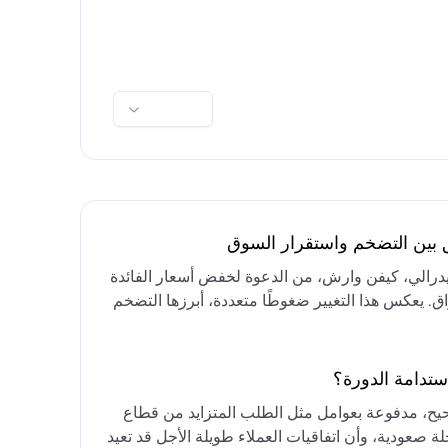
ق بين التضخم واستقرار السوق
فيدرالي، كيفن وارش، من الدعوة لخفض أسعار الفائدة
واق. يعكس هذا التغيير ضغوطًا متعددة، أبرزها التضخم
رق الأوسط، التي تقيد خيارات خفض الفائدة أو خفض
مع التركيز على الحفاظ على أسعار الفائدة مرتفعة
ستدامة الدورة؟
حيح، مدفوعة بعوامل مثل الطلب المتزايد من قطاع
ة صعودية، وأن اتفاقيات العملاء طويلة الأجل قد تعيد