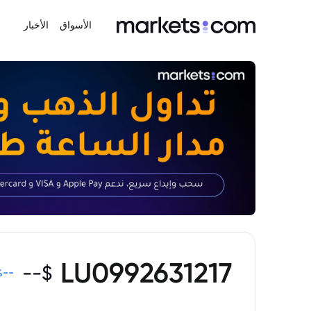
الأسواق
الأخبار
LU0992631217
--
$
%
--