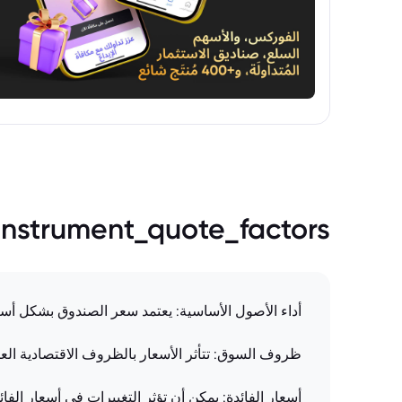
instrument_quote_factors
أداء الأصول الأساسية: يعتمد سعر الصندوق بشكل أسا
ظروف السوق: تتأثر الأسعار بالظروف الاقتصادية الع
أسعار الفائدة: يمكن أن تؤثر التغييرات في أسعار الف