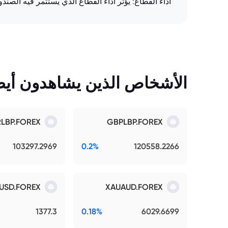
أداء القطاع: يؤثر أداء القطاع الذي يستثمر فيه الصن
الأشخاص الذين يشاهدون أيضً
RLBP.FOREX
GBPLBP.FOREX
103297.2969
0.2%
120558.2266
USD.FOREX
XAUAUD.FOREX
1377.3
0.18%
6029.6699