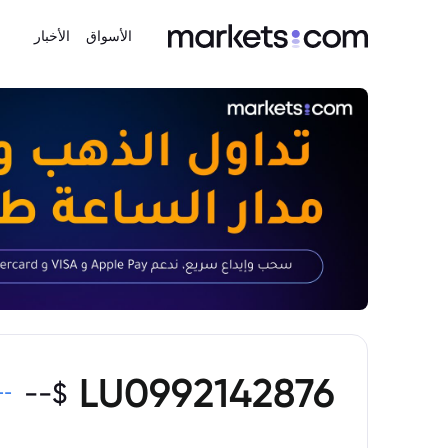
الأسواق
الأخبار
LU0992142876
--
$
--