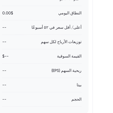
النطاق اليومي
0.00$
أعلى/ أقل سعر في ٥٢ أسبوعًا
--
توزيعات الأرباح لكل سهم
--
القيمة السوقية
--$
ربحية السهم (EPS)
--
بيتا
--
الحجم
--