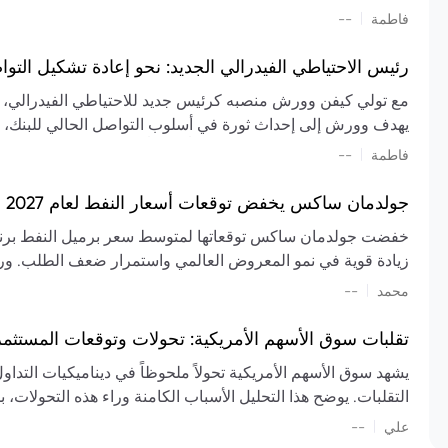
تشكيل تقييم الصناعة، مع توقعات بارتفاع مستمر في الأسعار عل
|
فاطمة
--
المعروض.
رئيس الاحتياطي الفيدرالي الجديد: نحو إعادة تشكيل التو
مع تولي كيفن وورش منصبه كرئيس جديد للاحتياطي الفيدرالي، تتجه
يهدف وورش إلى إحداث ثورة في أسلوب التواصل الحالي للبنك، مع
السياسة ويمنح البنك المركزي دوراً مبالغاً فيه. يسعى إلى إعاد
|
فاطمة
--
وتواترها، بهدف تقليل الاعتماد على إشارات السوق المسبقة وتعزيز
جولدمان ساكس يخفض توقعات أسعار النفط لعام 2027 وسط تغيرات في العرض والطلب
زيادة قوية في نمو المعروض العالمي واستمرار ضعف الطلب. ور
|
محمد
--
عام 2026. يشير التقرير أيضًا إلى أن تأثير اضطرابات الن
العالمية في الربع الثاني بلغت 
تقلبات سوق الأسهم الأمريكية: تحولات وتوقعات المستثم
سابقًا. من المتوقع عودة صادرات دول الخليج إلى طبيعتها بحل
يشهد سوق الأسهم الأمريكية تحولاً ملحوظاً في ديناميكيات التدا
عدم اليقين الجيوسياسي يمكن أن يؤدي إلى تقلبات سعرية حادة، 
التقلبات. يوضح هذا التحليل الأسباب الكامنة وراء هذه التحولات، ب
استمرار الاضطرابات، وسيناريوهات لانخفاض الأسعار في حال
|
علي
إضافي.
--