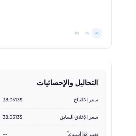
1m
1w
1d
التحاليل والإحصائيات
سعر الاقتتاح
38.0513$
سعر الإغلاق السابق
38.0513$
تغيير 52 أسبوعاً
--