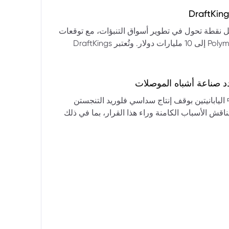
التكنولوجيا:** فقدت الأسهم التكنولوجية الكبرى قوتها الرائدة، وأصبحت حركاتها السعرية متقلبة. * **زيادة تقلب
المؤشرات:** بلغ تذبذب مؤشر S&P 500 مستويات قياسية، مما يشير إلى انخفاض كبير في استقرار السوق. * **عوامل
ديث من بيرنشتاين إلى أن كأس العالم 2026 قد تمثل نقطة تحول في تطوير أسواق التنبؤات، مع توقعات
وبيانات التوظيف، تضع المستثمرين في حالة صراع بين
بأن تصل حجم الرهانات الأمريكية في أسواق مثل Kalshi و Polymarket إلى 10 مليارات دولار. وتُعتبر DraftKings
داول القطاعات وتبادل الأنماط، مع تباعد آراء المستثمرين حول
 الحصرية باللغة الإسبانية، بالإضافة إلى توسعها في
يدرالي:** يترقب السوق قرارات مجلس الاحتياطي الفيدرالي ومؤتمراته
لاتجاه المستقبلي. * **تحذيرات محللي وول ستريت:** تصاعد التشاؤم بين محللي وول
د صناعة أشباه الموصلات
يستعرض هذا التحليل تداعيات قرار شركتي關東電化 و中央硝子 اليابانيتين بوقف إنتاج سداسي فلوريد التنجستن
يناقش الأسباب الكامنة وراء هذا القرار، بما في ذلك
ة الأمد في تأمين الإمدادات. كما يسلط الضوء على
المخاطر التي تواجه شركات الرقائق الكبرى مثل سامسونج، وSK Hynix، وTSMC، والحاجة الملحة لإيجاد بدائل. ويتطرق
لية، وآفاق إعادة هيكلة سلسلة التوريد العالمية نحو
كون طويلة الأمد ومكلفة.