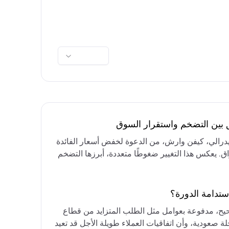
ق بين التضخم واستقرار السوق
فيدرالي، كيفن وارش، من الدعوة لخفض أسعار الفائدة
واق. يعكس هذا التغيير ضغوطًا متعددة، أبرزها التضخم
رق الأوسط، التي تقيد خيارات خفض الفائدة أو خفض
مع التركيز على الحفاظ على أسعار الفائدة مرتفعة
ستدامة الدورة؟
حيح، مدفوعة بعوامل مثل الطلب المتزايد من قطاع
ة صعودية، وأن اتفاقيات العملاء طويلة الأجل قد تعيد