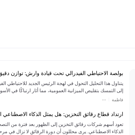
بولصة الاحتياطي الفيدرالي تحت قيادة وارش: توازن دقي
يتناول هذا التحليل التحول في لهجة الرئيس الجديد للاحتياطي ال
إلى التمسك بتقليص الميزانية العمومية، مما أثار ارتباكًا في الأس
المستمر، والعجز المالي الكبير، والتوترات الجيوسياسية في الش
|
فاطمة
--
الميزانية بشكل حاد. يتنبأ الخبراء بفترة ترقب للسياسة النقدية، 
وتجنب التدابير الاستفزازية التي قد تزعزع استقرار السوق.
ارتداد قطاع رقائق التخزين: هل يمثل الذكاء الاصطناعي ا
تعود أسهم شركات رقائق التخزين إلى الظهور بعد فترة من التص
الذكاء الاصطناعي. يرى محللون أن دورة الرقائق لا تزال في مرحل