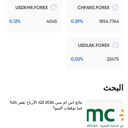
USDKHR.FOREX
CHFARS.FOREX
0.12%
4045
0.29%
1854.7764
USDLAK.FOREX
0.02%
22475
البحث
نتائج اس ام سي Q2 2026: الأرباح تقفز 24%
فما توقعات النمو؟