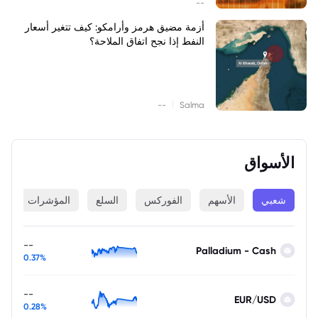
--
أزمة مضيق هرمز وأرامكو: كيف تتغير أسعار
النفط إذا نجح اتفاق الملاحة؟
|
--
Salma
الأسواق
شعبي
الأسهم
الفوركس
السلع
المؤشرات
ا
--
Palladium - Cash
0.37%
--
EUR/USD
0.28%