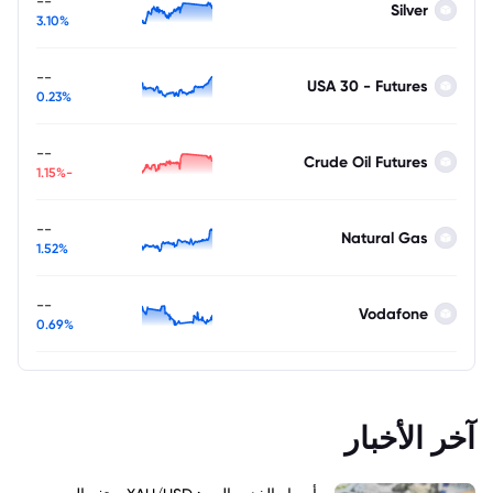
--
Silver
3.10%
--
USA 30 - Futures
0.23%
--
Crude Oil Futures
-1.15%
--
Natural Gas
1.52%
--
Vodafone
0.69%
آخر الأخبار