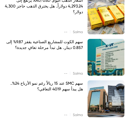
أسعار الذهب اليوم: XAU/USD يرتفع إلى
4,293.24 دولاراً.. هل يخترق الذهب حاجز 4,300
دولار؟
|
--
Salma
سهم الكوت للمشاريع الصناعية يقفز 9.87% إلى
0.857 دينار.. هل تبدأ مرحلة تعافٍ جديدة؟
|
--
Salma
سهم SMC عند 15 ريالاً رغم نمو الأرباح 24%..
هل يبدأ سهم 4019 التعافي؟
|
--
Salma