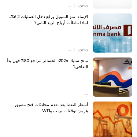
|
--
Salma
الإنماء: نمو التمويل يرفع دخل العمليات 6.2%..
لماذا تباطأت أرباح الربع الثاني؟
|
--
Salma
نتائج سابك 2026: الخسائر تتراجع 80% فهل بدأ
التعافي؟
--
أسعار النفط بعد تقدم محادثات فتح مضيق
هرمز: توقعات برنت وWTI