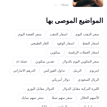
|
--
Moon
المواضيع الموصى بها
سعر الذهب اليوم
اسعار الذهب
سعر الفضة اليوم
اسعار النفط
اسعار الوقود
الغاز الطبيعي
اسعار العملات الرقمية
بيتكوين
سعر البتكوين اليوم بالدولار
تعدين بيتكوين
عملة pi
ايثريوم
الريبل
تداول الفوركس
الدرهم الاماراتي
الريال السعودي
دولار أمريكي
الليرة التركية مقابل الدولار
الدولار مقابل اليورو
الأسهم الحلال
سعر سهم تسلا
سعر سهم سابك
سهم ارامكو
سهم الراجحي
ETF