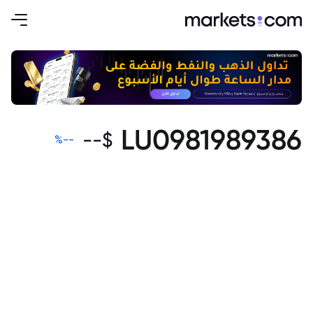
LU0981989386
--
$
%
--