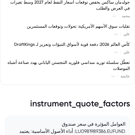
جولدمان ساكس يخفض توقعات أسعار النفط لعام 2027 وسط تغيرات
في العرض والطلب
|
محمد
--
تقلبات سوق الأسهم الأمريكية: تحولات وتوقعات المستثمرين
|
علي
--
كأس العالم 2026: دفعة قوية لأسواق التنبؤات وتعزيز لـ DraftKings
|
علي
--
تعطّل سلسلة توريد سداسي فلوريد التنجستن الياباني يهدد صناعة أشباه
الموصلات
|
عائشة
--
instrument_quote_factors
العوامل المؤثرة في سعر صندوق
LU0981989386.EUFUND: أداء الأصول الأساسية: يعتمد