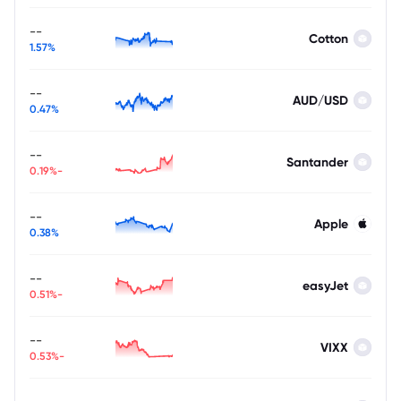
--
Cotton
1.57%
--
AUD/USD
0.47%
--
Santander
-0.19%
--
Apple
0.38%
--
easyJet
-0.51%
--
VIXX
-0.53%