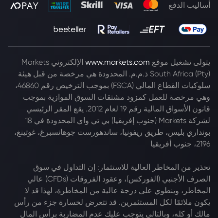
أساليب الدفع
يتولى تشغيل موقع
www.markets.com
الإلكتروني Markets
South Africa (Pty) ذ.م.م. المحدودة هي مرخصة من قبل هيئة
سلوكيات القطاع المالي (FSCA) بموجب الترخيص رقم 46860،
وهي مرخصة للعمل كمزود مشتقات السوق الموازية بموجب
قانون الأسواق المالية رقم 19 لعام 2012. يقع المقر الرئيسي
لشركة Markets (جنوب إفريقيا) بي تي واي المحدودة في 18
بونداري بليس، طريق ريفونيا، ساندهورست جوهانسبرغ، غوتينغ،
2196، جنوب أفريقيا
تحذير من المخاطر العالية للاستثمار: إن التداول في سوق
الصرف الأجنبي (الفوركس)، وعقود الفروقات (CFDs) عالي
المخاطر، وينطوي على درجة عالية من المخاطرة، لهذا قد لا
يكون ملائمًا لكل المستثمرين. قد تتعرض لخسارة جزء من رأس
مالك أو كله، وبالتالي يتوجب عليك عدم المضاربة برأس المال