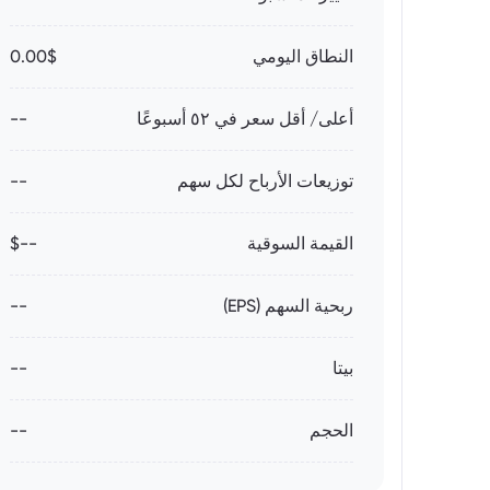
النطاق اليومي
0.00$
أعلى/ أقل سعر في ٥٢ أسبوعًا
--
توزيعات الأرباح لكل سهم
--
القيمة السوقية
--$
ربحية السهم (EPS)
--
بيتا
--
الحجم
--