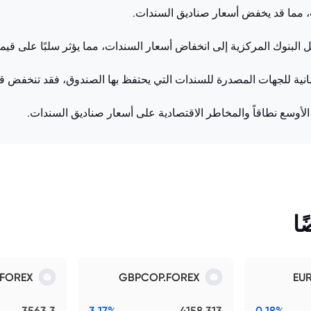
، مما قد يخفض أسعار صناديق السندات.
بل البنوك المركزية إلى انخفاض أسعار السندات، مما يؤثر سلبًا على قيم
ائتمانية للجهات المصدرة للسندات التي يحتفظ بها الصندوق، فقد تنخفض 
أوسع نطاقاً والمخاطر الاقتصادية على أسعار صناديق السندات.
ا
.FOREX
GBPCOP.FOREX
EU
3563.3
3.17%
4158.313
0.18%