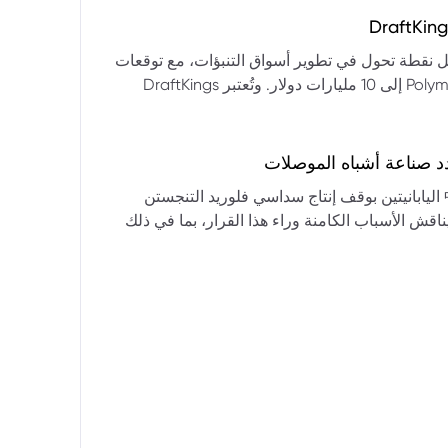
التكنولوجيا:** فقدت الأسهم التكنولوجية الكبرى قوتها الرائدة، وأصبحت حركاتها السعرية متقلبة. * **زيادة تقلب
المؤشرات:** بلغ تذبذب مؤشر S&P 500 مستويات قياسية، مما يشير إلى انخفاض كبير في استقرار السوق. * **عوامل
ديث من بيرنشتاين إلى أن كأس العالم 2026 قد تمثل نقطة تحول في تطوير أسواق التنبؤات، مع توقعات
وبيانات التوظيف، تضع المستثمرين في حالة صراع بين
بأن تصل حجم الرهانات الأمريكية في أسواق مثل Kalshi و Polymarket إلى 10 مليارات دولار. وتُعتبر DraftKings
داول القطاعات وتبادل الأنماط، مع تباعد آراء المستثمرين حول
 الحصرية باللغة الإسبانية، بالإضافة إلى توسعها في
يدرالي:** يترقب السوق قرارات مجلس الاحتياطي الفيدرالي ومؤتمراته
لاتجاه المستقبلي. * **تحذيرات محللي وول ستريت:** تصاعد التشاؤم بين محللي وول
د صناعة أشباه الموصلات
يستعرض هذا التحليل تداعيات قرار شركتي關東電化 و中央硝子 اليابانيتين بوقف إنتاج سداسي فلوريد التنجستن
يناقش الأسباب الكامنة وراء هذا القرار، بما في ذلك
ة الأمد في تأمين الإمدادات. كما يسلط الضوء على
المخاطر التي تواجه شركات الرقائق الكبرى مثل سامسونج، وSK Hynix، وTSMC، والحاجة الملحة لإيجاد بدائل. ويتطرق
لية، وآفاق إعادة هيكلة سلسلة التوريد العالمية نحو
كون طويلة الأمد ومكلفة.