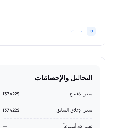
1m
1w
1d
التحاليل والإحصائيات
سعر الاقتتاح
137.422$
سعر الإغلاق السابق
137.422$
تغيير 52 أسبوعاً
--