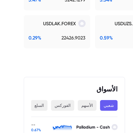
USDLAK.FOREX
USDUZS
0.29%
22426.9023
0.59%
الأسواق
شعبي
الأسهم
الفوركس
السلع
المؤشرات
--
Palladium - Cash
0.67%