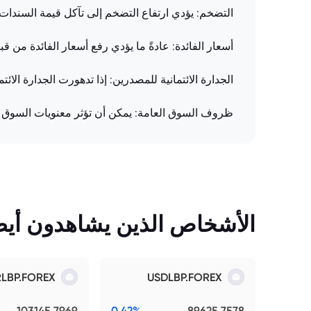
التضخم: يؤدي ارتفاع التضخم إلى تآكل قيمة السندات
أسعار الفائدة: عادةً ما يؤدي رفع أسعار الفائدة من ق
الجدارة الائتمانية للمصدرين: إذا تدهورت الجدارة ال
ظروف السوق العامة: يمكن أن تؤثر معنويات السوق ال
الأشخاص الذين يشاهدون أيضً
RLBP.FOREX
USDLBP.FOREX
103145.7969
0.42%
89625.7578