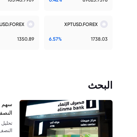
USD.FOREX
XPTUSD.FOREX
1350.89
6.57%
1738.03
البحث
النصف ا