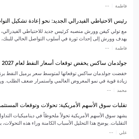
تشكيل تقييم الصناعة، مع توقعات بارتفاع مستمر في الأسعار عل
|
فاطمة
--
المعروض.
رئيس الاحتياطي الفيدرالي الجديد: نحو إعادة تشكيل التو
مع تولي كيفن وورش منصبه كرئيس جديد للاحتياطي الفيدرالي، تتجه
يهدف وورش إلى إحداث ثورة في أسلوب التواصل الحالي للبنك، مع
السياسة ويمنح البنك المركزي دوراً مبالغاً فيه. يسعى إلى إعاد
|
فاطمة
--
وتواترها، بهدف تقليل الاعتماد على إشارات السوق المسبقة وتعزيز
جولدمان ساكس يخفض توقعات أسعار النفط لعام 2027 وسط تغيرات في العرض والطلب
زيادة قوية في نمو المعروض العالمي واستمرار ضعف الطلب. ور
|
محمد
--
عام 2026. يشير التقرير أيضًا إلى أن تأثير اضطرابات الن
العالمية في الربع الثاني بلغت 
تقلبات سوق الأسهم الأمريكية: تحولات وتوقعات المستثم
سابقًا. من المتوقع عودة صادرات دول الخليج إلى طبيعتها بحل
يشهد سوق الأسهم الأمريكية تحولاً ملحوظاً في ديناميكيات التدا
عدم اليقين الجيوسياسي يمكن أن يؤدي إلى تقلبات سعرية حادة، 
التقلبات. يوضح هذا التحليل الأسباب الكامنة وراء هذه التحولات، ب
استمرار الاضطرابات، وسيناريوهات لانخفاض الأسعار في حال
|
علي
إضافي.
--