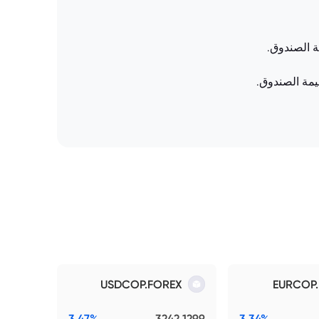
ة الصندوق.
قيمة الصندوق.
USDCOP.FOREX
EURCOP
3.47%
3242.1299
3.34%