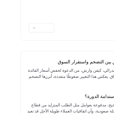
ق بين التضخم واستقرار السوق
فيدرالي، كيفن وارش، من الدعوة لخفض أسعار الفائدة
واق. يعكس هذا التغيير ضغوطًا متعددة، أبرزها التضخم
رق الأوسط، التي تقيد خيارات خفض الفائدة أو خفض
مع التركيز على الحفاظ على أسعار الفائدة مرتفعة
ستدامة الدورة؟
حيح، مدفوعة بعوامل مثل الطلب المتزايد من قطاع
ة صعودية، وأن اتفاقيات العملاء طويلة الأجل قد تعيد