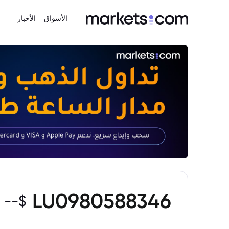
الأسواق
الأخبار
LU0980588346
--
$