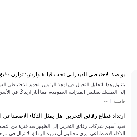
بولصة الاحتياطي الفيدرالي تحت قيادة وارش: توازن دقي
يتناول هذا التحليل التحول في لهجة الرئيس الجديد للاحتياطي ال
إلى التمسك بتقليص الميزانية العمومية، مما أثار ارتباكًا في الأس
المستمر، والعجز المالي الكبير، والتوترات الجيوسياسية في الش
|
فاطمة
--
الميزانية بشكل حاد. يتنبأ الخبراء بفترة ترقب للسياسة النقدية، 
وتجنب التدابير الاستفزازية التي قد تزعزع استقرار السوق.
ارتداد قطاع رقائق التخزين: هل يمثل الذكاء الاصطناعي ا
تعود أسهم شركات رقائق التخزين إلى الظهور بعد فترة من التص
الذكاء الاصطناعي. يرى محللون أن دورة الرقائق لا تزال في مرحل