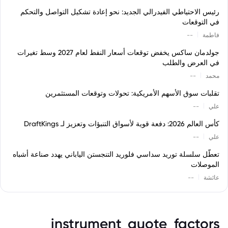
رئيس الاحتياطي الفيدرالي الجديد: نحو إعادة تشكيل التواصل والتحكم
في التوقعات
|
فاطمة
--
جولدمان ساكس يخفض توقعات أسعار النفط لعام 2027 وسط تغيرات
في العرض والطلب
|
محمد
--
تقلبات سوق الأسهم الأمريكية: تحولات وتوقعات المستثمرين
|
علي
--
كأس العالم 2026: دفعة قوية لأسواق التنبؤات وتعزيز لـ DraftKings
|
علي
--
تعطّل سلسلة توريد سداسي فلوريد التنجستن الياباني يهدد صناعة أشباه
الموصلات
|
عائشة
--
instrument_quote_factors