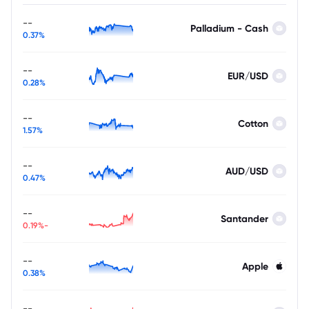
--
Palladium - Cash
0.37%
--
EUR/USD
0.28%
--
Cotton
1.57%
--
AUD/USD
0.47%
--
Santander
-0.19%
--
Apple
0.38%
--