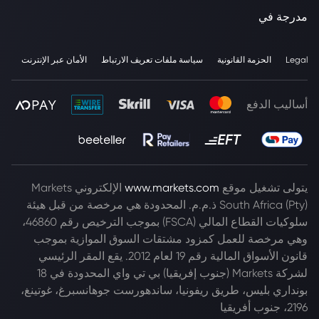
مدرجة في
Legal
الحزمة القانونية
سياسة ملفات تعريف الارتباط
الأمان عبر الإنترنت
أساليب الدفع
يتولى تشغيل موقع
www.markets.com
الإلكتروني Markets
South Africa (Pty) ذ.م.م. المحدودة هي مرخصة من قبل هيئة
سلوكيات القطاع المالي (FSCA) بموجب الترخيص رقم 46860،
وهي مرخصة للعمل كمزود مشتقات السوق الموازية بموجب
قانون الأسواق المالية رقم 19 لعام 2012. يقع المقر الرئيسي
لشركة Markets (جنوب إفريقيا) بي تي واي المحدودة في 18
بونداري بليس، طريق ريفونيا، ساندهورست جوهانسبرغ، غوتينغ،
2196، جنوب أفريقيا