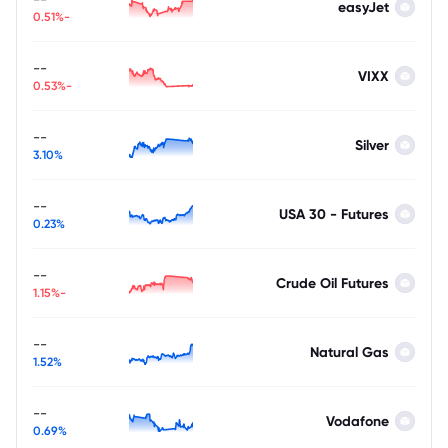
easyJet
-0.51%
--
VIXX
-0.53%
--
Silver
3.10%
--
USA 30 - Futures
0.23%
--
Crude Oil Futures
-1.15%
--
Natural Gas
1.52%
--
Vodafone
0.69%