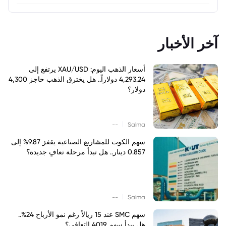
آخر الأخبار
أسعار الذهب اليوم: XAU/USD يرتفع إلى
4,293.24 دولاراً.. هل يخترق الذهب حاجز 4,300
دولار؟
|
--
Salma
سهم الكوت للمشاريع الصناعية يقفز 9.87% إلى
0.857 دينار.. هل تبدأ مرحلة تعافٍ جديدة؟
|
--
Salma
سهم SMC عند 15 ريالاً رغم نمو الأرباح 24%..
هل يبدأ سهم 4019 التعافي؟