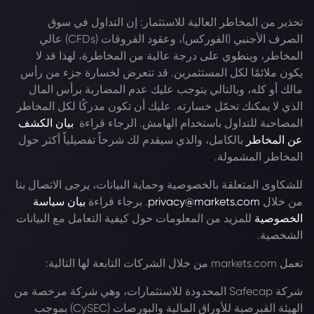
تحذير من المخاطر العالية للاستثمار: إن التداول في سوق
الصرف الأجنبي (الفوركس)، وعقود الفروقات (CFDs) عالي
المخاطر، وينطوي على درجة عالية من المخاطرة، لهذا قد لا
يكون ملائمًا لكل المستثمرين. قد تتعرض لخسارة جزء من رأس
مالك أو كله، وبالتالي يتوجب عليك عدم المضاربة برأس المال
الذي لا يمكنك تحمّل خسارته. عليك أن تكون مدركًا لكل المخاطر
المصاحبة للتداول باستخدام الهامش. الرجاء قراءة
بيان الكشف
عن المخاطر
بالكامل، والذي سيقدم لك شرحاً تفصيلياً أكثر حول
المخاطر المشمولة.
للشكاوى المتعلقة بالخصوصية وحماية البيانات، يرجى الاتصال بنا
من خلال
privacy@markets.com
. برجاء قراءة
بيان سياسة
الخصوصية
للمزيد من المعلومات حول كيفية التعامل مع البيانات
الشخصية.
تعمل markets.com من خلال الشركات التابعة لها التالية:
شركة Safecap المحدودة للاستثمارات، وهي شركة مرخصة من
الهيئة القبرصية للأوراق المالية والبورصات (CySEC) بموجب