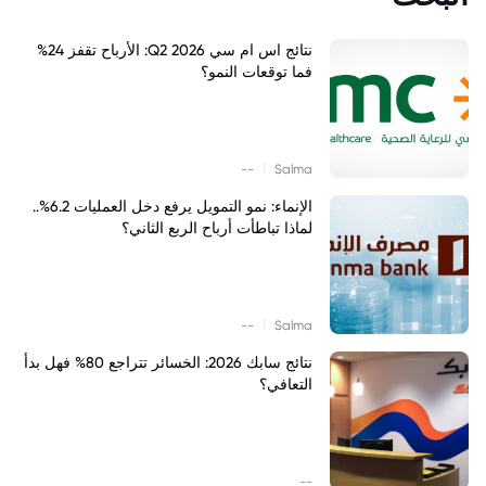
نتائج اس ام سي Q2 2026: الأرباح تقفز 24%
فما توقعات النمو؟
|
--
Salma
الإنماء: نمو التمويل يرفع دخل العمليات 6.2%..
لماذا تباطأت أرباح الربع الثاني؟
|
--
Salma
نتائج سابك 2026: الخسائر تتراجع 80% فهل بدأ
التعافي؟
--