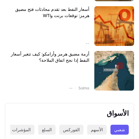
أسعار النفط بعد تقدم محادثات فتح مضيق
هرمز: توقعات برنت وWTI
--
أزمة مضيق هرمز وأرامكو: كيف تتغير أسعار
النفط إذا نجح اتفاق الملاحة؟
|
--
Salma
الأسواق
شعبي
الأسهم
الفوركس
السلع
المؤشرات
ا