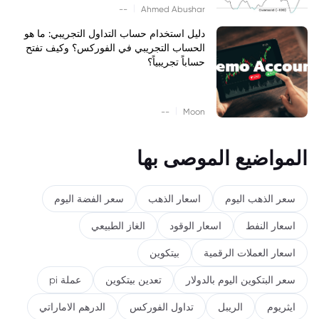
|
--
Ahmed Abushar
دليل استخدام حساب التداول التجريبي: ما هو
الحساب التجريبي في الفوركس؟ وكيف تفتح
حساباً تجريبياً؟
|
--
Moon
المواضيع الموصى بها
سعر الذهب اليوم
اسعار الذهب
سعر الفضة اليوم
اسعار النفط
اسعار الوقود
الغاز الطبيعي
اسعار العملات الرقمية
بيتكوين
سعر البتكوين اليوم بالدولار
تعدين بيتكوين
عملة pi
ايثريوم
الريبل
تداول الفوركس
الدرهم الاماراتي