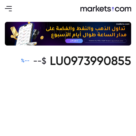
LU0973990855
--
$
%
--