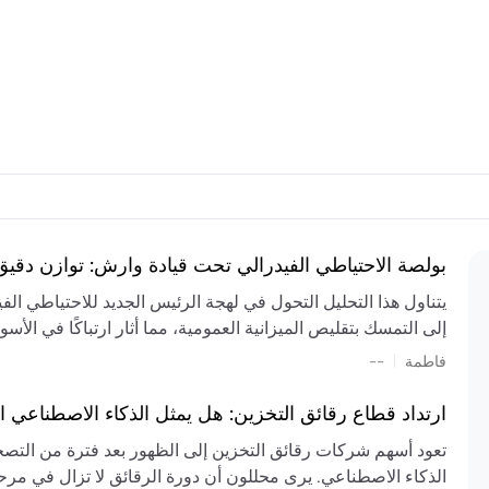
بولصة الاحتياطي الفيدرالي تحت قيادة وارش: توازن دقي
يتناول هذا التحليل التحول في لهجة الرئيس الجديد للاحتياطي ال
إلى التمسك بتقليص الميزانية العمومية، مما أثار ارتباكًا في الأس
المستمر، والعجز المالي الكبير، والتوترات الجيوسياسية في الش
|
فاطمة
--
الميزانية بشكل حاد. يتنبأ الخبراء بفترة ترقب للسياسة النقدية، 
وتجنب التدابير الاستفزازية التي قد تزعزع استقرار السوق.
ارتداد قطاع رقائق التخزين: هل يمثل الذكاء الاصطناعي ا
تعود أسهم شركات رقائق التخزين إلى الظهور بعد فترة من التص
الذكاء الاصطناعي. يرى محللون أن دورة الرقائق لا تزال في مرحل