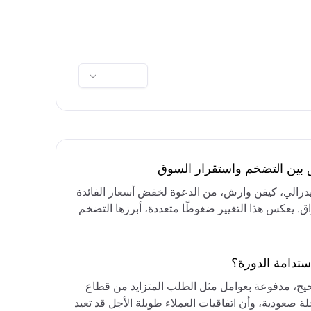
ق بين التضخم واستقرار السوق
فيدرالي، كيفن وارش، من الدعوة لخفض أسعار الفائدة
واق. يعكس هذا التغيير ضغوطًا متعددة، أبرزها التضخم
رق الأوسط، التي تقيد خيارات خفض الفائدة أو خفض
مع التركيز على الحفاظ على أسعار الفائدة مرتفعة
ستدامة الدورة؟
حيح، مدفوعة بعوامل مثل الطلب المتزايد من قطاع
ة صعودية، وأن اتفاقيات العملاء طويلة الأجل قد تعيد