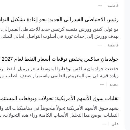
تشكيل تقييم الصناعة، مع توقعات بارتفاع مستمر في الأسعار عل
|
فاطمة
--
المعروض.
رئيس الاحتياطي الفيدرالي الجديد: نحو إعادة تشكيل التو
مع تولي كيفن وورش منصبه كرئيس جديد للاحتياطي الفيدرالي، تتجه
يهدف وورش إلى إحداث ثورة في أسلوب التواصل الحالي للبنك، مع
السياسة ويمنح البنك المركزي دوراً مبالغاً فيه. يسعى إلى إعاد
|
فاطمة
--
وتواترها، بهدف تقليل الاعتماد على إشارات السوق المسبقة وتعزيز
جولدمان ساكس يخفض توقعات أسعار النفط لعام 2027 وسط تغيرات في العرض والطلب
زيادة قوية في نمو المعروض العالمي واستمرار ضعف الطلب. ور
|
محمد
--
عام 2026. يشير التقرير أيضًا إلى أن تأثير اضطرابات الن
العالمية في الربع الثاني بلغت 
تقلبات سوق الأسهم الأمريكية: تحولات وتوقعات المستثم
سابقًا. من المتوقع عودة صادرات دول الخليج إلى طبيعتها بحل
يشهد سوق الأسهم الأمريكية تحولاً ملحوظاً في ديناميكيات التدا
عدم اليقين الجيوسياسي يمكن أن يؤدي إلى تقلبات سعرية حادة، 
التقلبات. يوضح هذا التحليل الأسباب الكامنة وراء هذه التحولات، ب
استمرار الاضطرابات، وسيناريوهات لانخفاض الأسعار في حال
|
علي
إضافي.
--