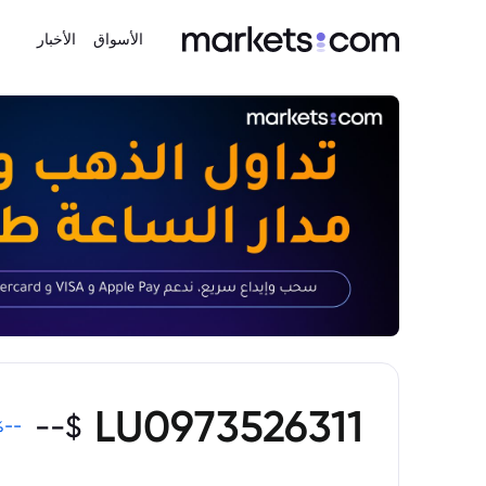
الأسواق
الأخبار
LU0973526311
--
$
%
--