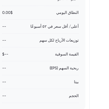
النطاق اليومي
0.00$
أعلى/ أقل سعر في ٥٢ أسبوعًا
--
توزيعات الأرباح لكل سهم
--
القيمة السوقية
--$
ربحية السهم (EPS)
--
بيتا
--
الحجم
--