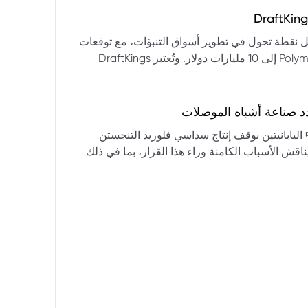
التكنولوجيا:** فقدت الأسهم التكنولوجية الكبرى قوتها الرائدة، وأصبحت حركاتها السعرية متقلبة. * **زيادة تقلب
المؤشرات:** بلغ تذبذب مؤشر S&P 500 مستويات قياسية، مما يشير إلى انخفاض كبير في استقرار السوق. * **عوامل
ديث من بيرنشتاين إلى أن كأس العالم 2026 قد تمثل نقطة تحول في تطوير أسواق التنبؤات، مع توقعات
وبيانات التوظيف، تضع المستثمرين في حالة صراع بين
بأن تصل حجم الرهانات الأمريكية في أسواق مثل Kalshi و Polymarket إلى 10 مليارات دولار. وتُعتبر DraftKings
داول القطاعات وتبادل الأنماط، مع تباعد آراء المستثمرين حول
 الحصرية باللغة الإسبانية، بالإضافة إلى توسعها في
يدرالي:** يترقب السوق قرارات مجلس الاحتياطي الفيدرالي ومؤتمراته
لاتجاه المستقبلي. * **تحذيرات محللي وول ستريت:** تصاعد التشاؤم بين محللي وول
د صناعة أشباه الموصلات
يستعرض هذا التحليل تداعيات قرار شركتي關東電化 و中央硝子 اليابانيتين بوقف إنتاج سداسي فلوريد التنجستن
يناقش الأسباب الكامنة وراء هذا القرار، بما في ذلك
ة الأمد في تأمين الإمدادات. كما يسلط الضوء على
المخاطر التي تواجه شركات الرقائق الكبرى مثل سامسونج، وSK Hynix، وTSMC، والحاجة الملحة لإيجاد بدائل. ويتطرق
لية، وآفاق إعادة هيكلة سلسلة التوريد العالمية نحو
كون طويلة الأمد ومكلفة.