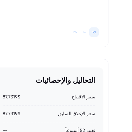
1m
1w
1d
التحاليل والإحصائيات
سعر الاقتتاح
87.7319$
سعر الإغلاق السابق
87.7319$
تغيير 52 أسبوعاً
--