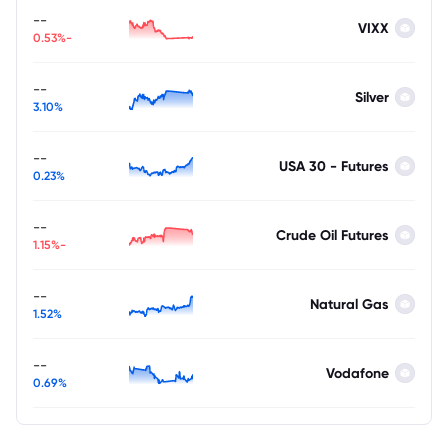
--
VIXX
-0.53%
--
Silver
3.10%
--
USA 30 - Futures
0.23%
--
Crude Oil Futures
-1.15%
--
Natural Gas
1.52%
--
Vodafone
0.69%