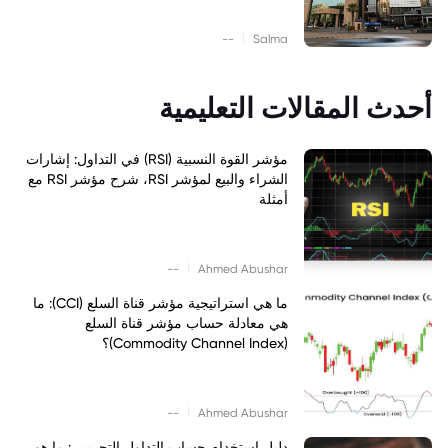
|
--
Salma
أحدث المقالات التعليمية
مؤشر القوة النسبية (RSI) في التداول: إشارات
الشراء والبيع لمؤشر RSI، شرح مؤشر RSI مع
أمثلة
|
--
Ahmed Abushar
ما هي استراتيجية مؤشر قناة السلع (CCI): ما
هي معادلة حساب مؤشر قناة السلع
(Commodity Channel Index)؟
|
--
Ahmed Abushar
دليل استخدام حساب التداول التجريبي: ما هو