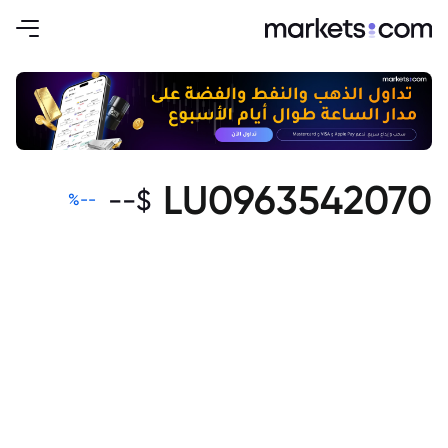
LU0963542070
--
$
%
--