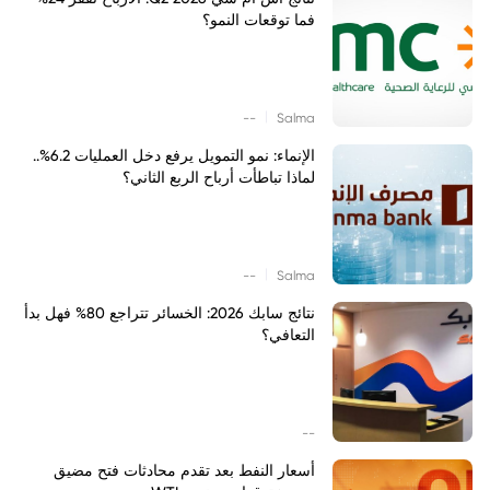
فما توقعات النمو؟
|
--
Salma
الإنماء: نمو التمويل يرفع دخل العمليات 6.2%..
لماذا تباطأت أرباح الربع الثاني؟
|
--
Salma
نتائج سابك 2026: الخسائر تتراجع 80% فهل بدأ
التعافي؟
--
أسعار النفط بعد تقدم محادثات فتح مضيق