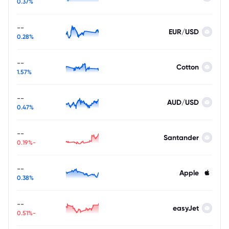
0.37%
--
EUR/USD
0.28%
--
Cotton
1.57%
--
AUD/USD
0.47%
--
Santander
-0.19%
--
Apple
0.38%
--
easyJet
-0.51%