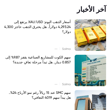
آخر الأخبار
أسعار الذهب اليوم: XAU/USD يرتفع إلى
4,293.24 دولاراً.. هل يخترق الذهب حاجز 4,300
دولار؟
|
--
Salma
سهم الكوت للمشاريع الصناعية يقفز 9.87% إلى
0.857 دينار.. هل تبدأ مرحلة تعافٍ جديدة؟
|
--
Salma
سهم SMC عند 15 ريالاً رغم نمو الأرباح 24%..
هل يبدأ سهم 4019 التعافي؟