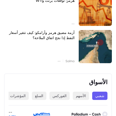
هرمز: توقعات برنت وWTI
--
أزمة مضيق هرمز وأرامكو: كيف تتغير أسعار
النفط إذا نجح اتفاق الملاحة؟
|
--
Salma
الأسواق
شعبي
الأسهم
الفوركس
السلع
المؤشرات
ا
--
Palladium - Cash