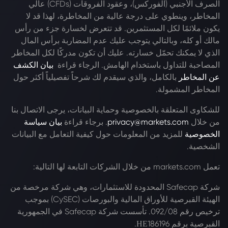
الصرف الأجنبي (الفوركس)، وعقود الفروقات (CFDs) عالي
المخاطر، وينطوي على درجة عالية من المخاطرة، لهذا قد لا
يكون ملائمًا لكل المستثمرين. قد تتعرض لخسارة جزء من رأس
مالك أو كله، وبالتالي يتوجب عليك عدم المضاربة برأس المال
الذي لا يمكنك تحمّل خسارته. عليك أن تكون مدركًا لكل المخاطر
المصاحبة للتداول باستخدام الهامش. الرجاء قراءة
بيان الكشف
عن المخاطر
بالكامل، والذي سيقدم لك شرحاً تفصيلياً أكثر حول
المخاطر المشمولة.
للشكاوى المتعلقة بالخصوصية وحماية البيانات، يرجى الاتصال بنا
من خلال
privacy@markets.com
. برجاء قراءة
بيان سياسة
الخصوصية
للمزيد من المعلومات حول كيفية التعامل مع البيانات
الشخصية.
تعمل markets.com من خلال الشركات التابعة لها التالية:
شركة Safecap المحدودة للاستثمارات، وهي شركة مرخصة من
الهيئة القبرصية للأوراق المالية والبورصات (CySEC) بموجب
ترخيص رقم 092/08. تأسست شركة Safecap في الجمهورية
القبرصية برقم ΗΕ186196.