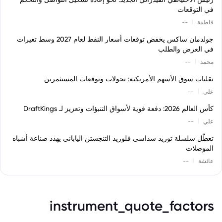
في التوقعات
|
فاطمة
--
جولدمان ساكس يخفض توقعات أسعار النفط لعام 2027 وسط تغيرات
في العرض والطلب
|
محمد
--
تقلبات سوق الأسهم الأمريكية: تحولات وتوقعات المستثمرين
|
علي
--
كأس العالم 2026: دفعة قوية لأسواق التنبؤات وتعزيز لـ DraftKings
|
علي
--
تعطّل سلسلة توريد سداسي فلوريد التنجستن الياباني يهدد صناعة أشباه
الموصلات
|
عائشة
--
instrument_quote_factors