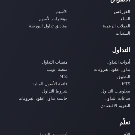
الفوركس
الأسهم
السلع
مؤشرات الأسهم
العملات الرقمية
صناديق تداول البورصة
السندات
التداول
أدوات التداول
منصات التداول
تداول عقود الفروقات
منصة الويب
التطبيق
MT4
MT5
قائمة الأصول المالية
معلومات التداول
شروط التداول
ساعات التداول
حاسبة تداول عقود الفروقات
التقويم الاقتصادي
تعلّم
الأخبار
أساسيات التداول