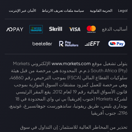
Legal
الحزمة القانونية
سياسة ملفات تعريف الارتباط
الأمان عبر الإنترنت
أساليب الدفع
يتولى تشغيل موقع
www.markets.com
الإلكتروني Markets
South Africa (Pty) ذ.م.م. المحدودة هي مرخصة من قبل هيئة
سلوكيات القطاع المالي (FSCA) بموجب الترخيص رقم 46860،
وهي مرخصة للعمل كمزود مشتقات السوق الموازية بموجب
قانون الأسواق المالية رقم 19 لعام 2012. يقع المقر الرئيسي
لشركة Markets (جنوب إفريقيا) بي تي واي المحدودة في 18
بونداري بليس، طريق ريفونيا، ساندهورست جوهانسبرغ، غوتينغ،
2196، جنوب أفريقيا
تحذير من المخاطر العالية للاستثمار: إن التداول في سوق