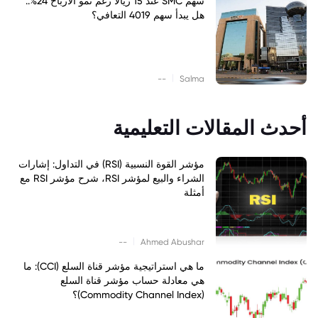
سهم SMC عند 15 ريالاً رغم نمو الأرباح 24%..
هل يبدأ سهم 4019 التعافي؟
|
--
Salma
أحدث المقالات التعليمية
مؤشر القوة النسبية (RSI) في التداول: إشارات
الشراء والبيع لمؤشر RSI، شرح مؤشر RSI مع
أمثلة
|
--
Ahmed Abushar
ما هي استراتيجية مؤشر قناة السلع (CCI): ما
هي معادلة حساب مؤشر قناة السلع
(Commodity Channel Index)؟