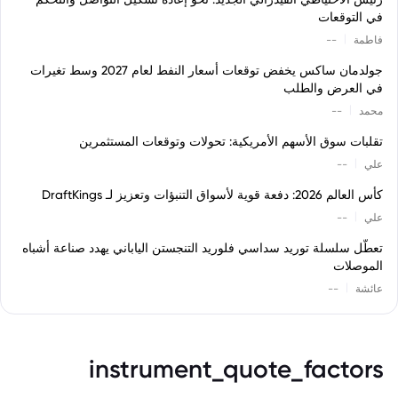
في التوقعات
|
فاطمة
--
جولدمان ساكس يخفض توقعات أسعار النفط لعام 2027 وسط تغيرات
في العرض والطلب
|
محمد
--
تقلبات سوق الأسهم الأمريكية: تحولات وتوقعات المستثمرين
|
علي
--
كأس العالم 2026: دفعة قوية لأسواق التنبؤات وتعزيز لـ DraftKings
|
علي
--
تعطّل سلسلة توريد سداسي فلوريد التنجستن الياباني يهدد صناعة أشباه
الموصلات
|
عائشة
--
instrument_quote_factors