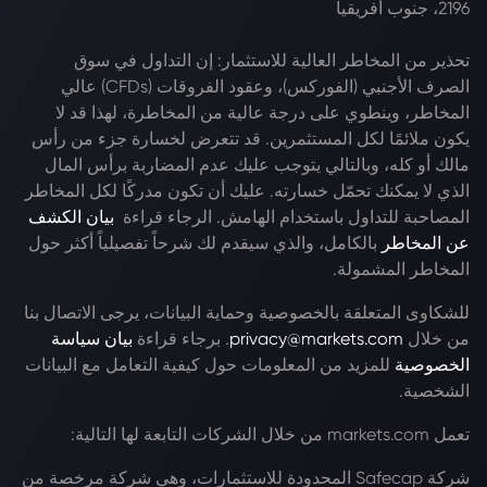
2196، جنوب أفريقيا
تحذير من المخاطر العالية للاستثمار: إن التداول في سوق
الصرف الأجنبي (الفوركس)، وعقود الفروقات (CFDs) عالي
المخاطر، وينطوي على درجة عالية من المخاطرة، لهذا قد لا
يكون ملائمًا لكل المستثمرين. قد تتعرض لخسارة جزء من رأس
مالك أو كله، وبالتالي يتوجب عليك عدم المضاربة برأس المال
الذي لا يمكنك تحمّل خسارته. عليك أن تكون مدركًا لكل المخاطر
المصاحبة للتداول باستخدام الهامش. الرجاء قراءة
بيان الكشف
عن المخاطر
بالكامل، والذي سيقدم لك شرحاً تفصيلياً أكثر حول
المخاطر المشمولة.
للشكاوى المتعلقة بالخصوصية وحماية البيانات، يرجى الاتصال بنا
من خلال
privacy@markets.com
. برجاء قراءة
بيان سياسة
الخصوصية
للمزيد من المعلومات حول كيفية التعامل مع البيانات
الشخصية.
تعمل markets.com من خلال الشركات التابعة لها التالية:
شركة Safecap المحدودة للاستثمارات، وهي شركة مرخصة من