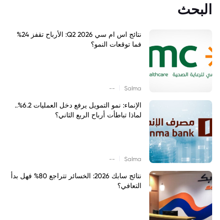
البحث
نتائج اس ام سي Q2 2026: الأرباح تقفز 24%
فما توقعات النمو؟
|
--
Salma
الإنماء: نمو التمويل يرفع دخل العمليات 6.2%..
لماذا تباطأت أرباح الربع الثاني؟
|
--
Salma
نتائج سابك 2026: الخسائر تتراجع 80% فهل بدأ
التعافي؟