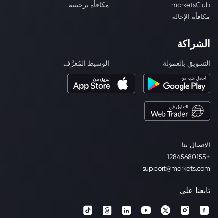
marketsClub
مكافأة ترحيبية
مكافأة الإحالة
الشراكة
التسويق بالعمولة
الوسيط المُعرَّف
الاتصال بنا
+12845680155
support@markets.com
تابعنا على