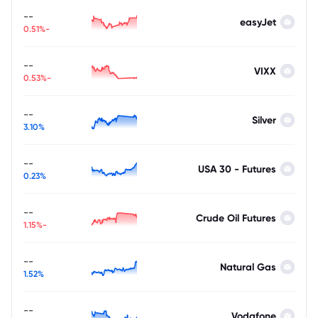
--
easyJet
-0.51%
--
VIXX
-0.53%
--
Silver
3.10%
--
USA 30 - Futures
0.23%
--
Crude Oil Futures
-1.15%
--
Natural Gas
1.52%
--
Vodafone