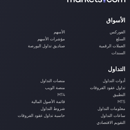
الأسواق
الفوركس
الأسهم
السلع
مؤشرات الأسهم
العملات الرقمية
صناديق تداول البورصة
السندات
التداول
أدوات التداول
منصات التداول
تداول عقود الفروقات
منصة الويب
التطبيق
MT4
MT5
قائمة الأصول المالية
معلومات التداول
شروط التداول
ساعات التداول
حاسبة تداول عقود الفروقات
التقويم الاقتصادي