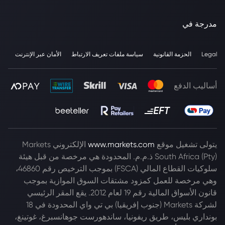
مدرجة في
Legal
الحزمة القانونية
سياسة ملفات تعريف الارتباط
الأمان عبر الإنترنت
أساليب الدفع
يتولى تشغيل موقع
www.markets.com
الإلكتروني Markets
South Africa (Pty) ذ.م.م. المحدودة هي مرخصة من قبل هيئة
سلوكيات القطاع المالي (FSCA) بموجب الترخيص رقم 46860،
وهي مرخصة للعمل كمزود مشتقات السوق الموازية بموجب
قانون الأسواق المالية رقم 19 لعام 2012. يقع المقر الرئيسي
لشركة Markets (جنوب إفريقيا) بي تي واي المحدودة في 18
بونداري بليس، طريق ريفونيا، ساندهورست جوهانسبرغ، غوتينغ،