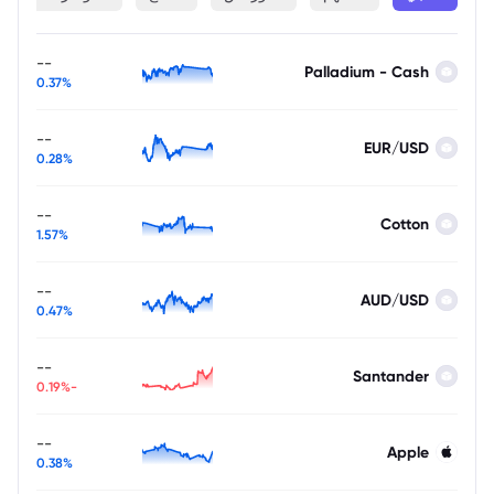
--
Palladium - Cash
0.37%
--
EUR/USD
0.28%
--
Cotton
1.57%
--
AUD/USD
0.47%
--
Santander
-0.19%
--
Apple
0.38%