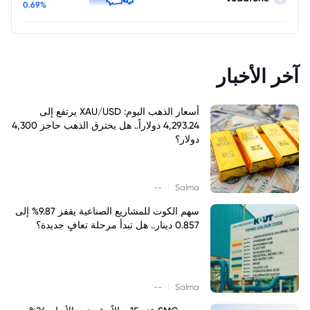
0.69%
آخر الأخبار
أسعار الذهب اليوم: XAU/USD يرتفع إلى
4,293.24 دولاراً.. هل يخترق الذهب حاجز 4,300
دولار؟
|
--
Salma
سهم الكوت للمشاريع الصناعية يقفز 9.87% إلى
0.857 دينار.. هل تبدأ مرحلة تعافٍ جديدة؟
|
--
Salma