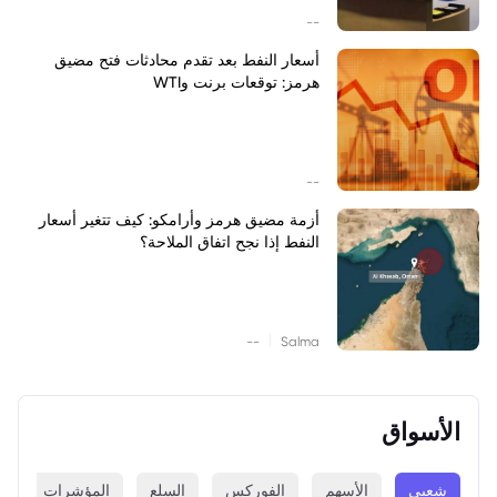
--
أسعار النفط بعد تقدم محادثات فتح مضيق
هرمز: توقعات برنت وWTI
--
أزمة مضيق هرمز وأرامكو: كيف تتغير أسعار
النفط إذا نجح اتفاق الملاحة؟
|
--
Salma
الأسواق
شعبي
الأسهم
الفوركس
السلع
المؤشرات
ا