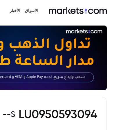
الأسواق
الأخبار
LU0950593094
--
$