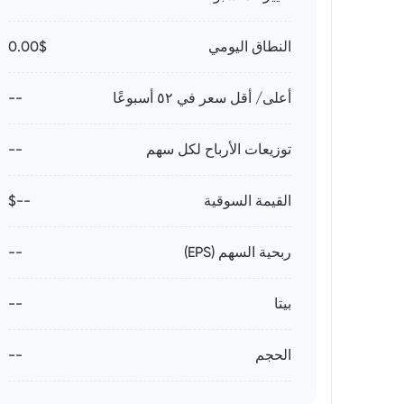
النطاق اليومي
0.00$
أعلى/ أقل سعر في ٥٢ أسبوعًا
--
توزيعات الأرباح لكل سهم
--
القيمة السوقية
--$
ربحية السهم (EPS)
--
بيتا
--
الحجم
--