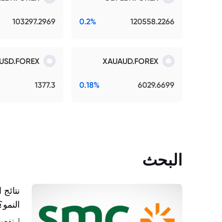
103297.2969
0.2%
120558.2266
USD.FOREX
XAUAUD.FOREX
1377.3
0.18%
6029.6699
البحث
النمو؟