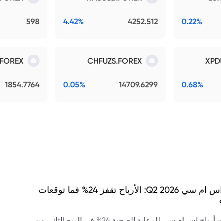
598
4.42%
4252.512
0.22%
.FOREX
CHFUZS.FOREX
XPD
1854.7764
0.05%
14709.6299
0.68%
نتائج اس ام سي Q2 2026: الأرباح تقفز 24% فما توقعات
ارتفعت أرباح اس ام سي للرعاية الصحية 24% في الربع الثاني من