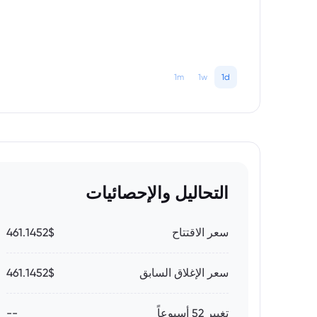
1m
1w
1d
التحاليل والإحصائيات
سعر الاقتتاح
461.1452$
سعر الإغلاق السابق
461.1452$
تغيير 52 أسبوعاً
--