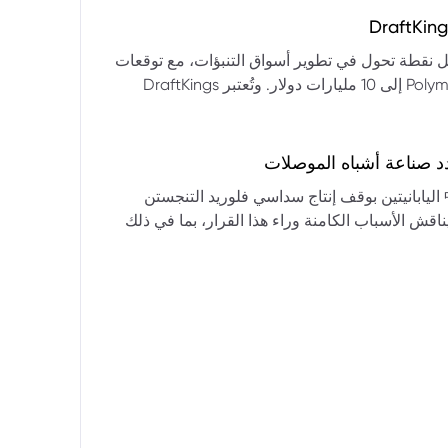
التكنولوجيا:** فقدت الأسهم التكنولوجية الكبرى قوتها الرائدة، وأصبحت حركاتها السعرية متقلبة. * **زيادة تقلب
المؤشرات:** بلغ تذبذب مؤشر S&P 500 مستويات قياسية، مما يشير إلى انخفاض كبير في استقرار السوق. * **عوامل
ديث من بيرنشتاين إلى أن كأس العالم 2026 قد تمثل نقطة تحول في تطوير أسواق التنبؤات، مع توقعات
وبيانات التوظيف، تضع المستثمرين في حالة صراع بين
بأن تصل حجم الرهانات الأمريكية في أسواق مثل Kalshi و Polymarket إلى 10 مليارات دولار. وتُعتبر DraftKings
داول القطاعات وتبادل الأنماط، مع تباعد آراء المستثمرين حول
 الحصرية باللغة الإسبانية، بالإضافة إلى توسعها في
يدرالي:** يترقب السوق قرارات مجلس الاحتياطي الفيدرالي ومؤتمراته
لاتجاه المستقبلي. * **تحذيرات محللي وول ستريت:** تصاعد التشاؤم بين محللي وول
د صناعة أشباه الموصلات
يستعرض هذا التحليل تداعيات قرار شركتي關東電化 و中央硝子 اليابانيتين بوقف إنتاج سداسي فلوريد التنجستن
يناقش الأسباب الكامنة وراء هذا القرار، بما في ذلك
ة الأمد في تأمين الإمدادات. كما يسلط الضوء على
المخاطر التي تواجه شركات الرقائق الكبرى مثل سامسونج، وSK Hynix، وTSMC، والحاجة الملحة لإيجاد بدائل. ويتطرق
لية، وآفاق إعادة هيكلة سلسلة التوريد العالمية نحو
كون طويلة الأمد ومكلفة.