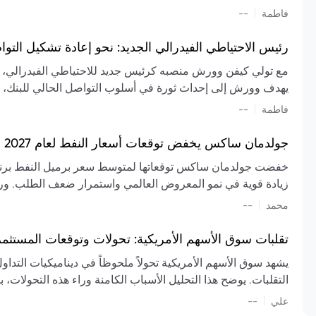
تشكيل تقييم الصناعة، مع توقعات بارتفاع مستمر في الأسعار عل
|
فاطمة
--
المعروض.
رئيس الاحتياطي الفيدرالي الجديد: نحو إعادة تشكيل التو
مع تولي كيفن وورش منصبه كرئيس جديد للاحتياطي الفيدرالي، تتجه
يهدف وورش إلى إحداث ثورة في أسلوب التواصل الحالي للبنك، مع
السياسة ويمنح البنك المركزي دوراً مبالغاً فيه. يسعى إلى إعاد
|
فاطمة
--
وتواترها، بهدف تقليل الاعتماد على إشارات السوق المسبقة وتعزيز
جولدمان ساكس يخفض توقعات أسعار النفط لعام 2027 وسط تغيرات في العرض والطلب
زيادة قوية في نمو المعروض العالمي واستمرار ضعف الطلب. ور
|
محمد
--
عام 2026. يشير التقرير أيضًا إلى أن تأثير اضطرابات الن
العالمية في الربع الثاني بلغت 
تقلبات سوق الأسهم الأمريكية: تحولات وتوقعات المستثم
سابقًا. من المتوقع عودة صادرات دول الخليج إلى طبيعتها بحل
يشهد سوق الأسهم الأمريكية تحولاً ملحوظاً في ديناميكيات التدا
عدم اليقين الجيوسياسي يمكن أن يؤدي إلى تقلبات سعرية حادة، 
التقلبات. يوضح هذا التحليل الأسباب الكامنة وراء هذه التحولات، ب
استمرار الاضطرابات، وسيناريوهات لانخفاض الأسعار في حال
|
علي
إضافي.
--