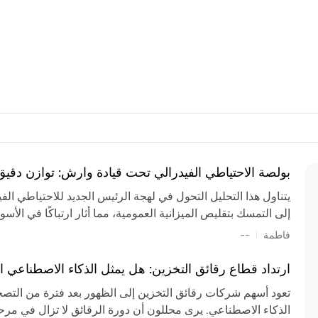
بولصة الاحتياطي الفيدرالي تحت قيادة وارش: توازن دقي
يتناول هذا التحليل التحول في لهجة الرئيس الجديد للاحتياطي ال
إلى التمسك بتقليص الميزانية العمومية، مما أثار ارتباكًا في الأس
المستمر، والعجز المالي الكبير، والتوترات الجيوسياسية في الش
|
فاطمة
--
الميزانية بشكل حاد. يتنبأ الخبراء بفترة ترقب للسياسة النقدية، 
وتجنب التدابير الاستفزازية التي قد تزعزع استقرار السوق.
ارتداد قطاع رقائق التخزين: هل يمثل الذكاء الاصطناعي ا
تعود أسهم شركات رقائق التخزين إلى الظهور بعد فترة من التص
الذكاء الاصطناعي. يرى محللون أن دورة الرقائق لا تزال في مرحل