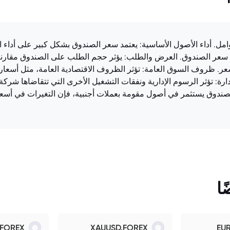
ناديق LU0950593094.EUFUND بعدة عوامل. أداء الأصول الأساسية: يعتمد سعر الصندوق بشكل كبي
د سعر الصندوق. العرض والطلب: يؤثر حجم الطلب على الصندوق مقارنة
سعر. ظروف السوق العامة: تؤثر الظروف الاقتصادية العامة، مثل أسعار 
ارة: تؤثر الرسوم الإدارية ونفقات التشغيل الأخرى التي تتقاضاها شرك
صندوق يستثمر في أصول مقومة بعملات أجنبية، فإن التغيرات في أسعا
ا
.FOREX
XAUUSD.FOREX
EU