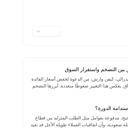
ق بين التضخم واستقرار السوق
فيدرالي، كيفن وارش، من الدعوة لخفض أسعار الفائدة
واق. يعكس هذا التغيير ضغوطًا متعددة، أبرزها التضخم
رق الأوسط، التي تقيد خيارات خفض الفائدة أو خفض
مع التركيز على الحفاظ على أسعار الفائدة مرتفعة
ستدامة الدورة؟
حيح، مدفوعة بعوامل مثل الطلب المتزايد من قطاع
ة صعودية، وأن اتفاقيات العملاء طويلة الأجل قد تعيد