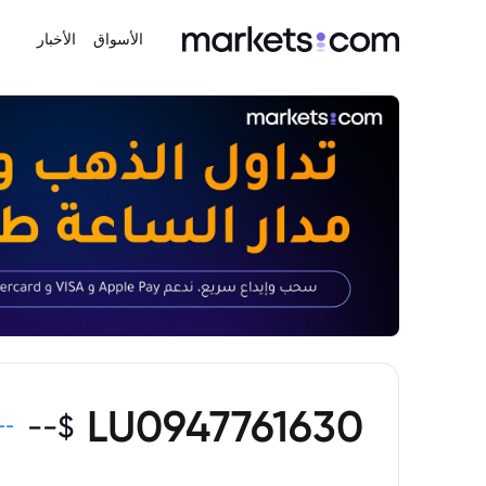
الأسواق
الأخبار
LU0947761630
--
$
--