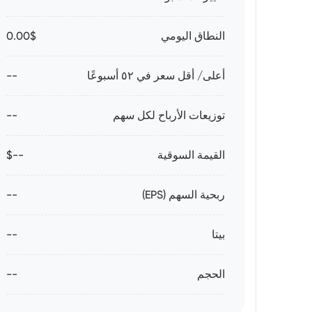
النطاق اليومي
0.00$
أعلى/ أقل سعر في ٥٢ أسبوعًا
--
توزيعات الأرباح لكل سهم
--
القيمة السوقية
--$
ربحية السهم (EPS)
--
بيتا
--
الحجم
--