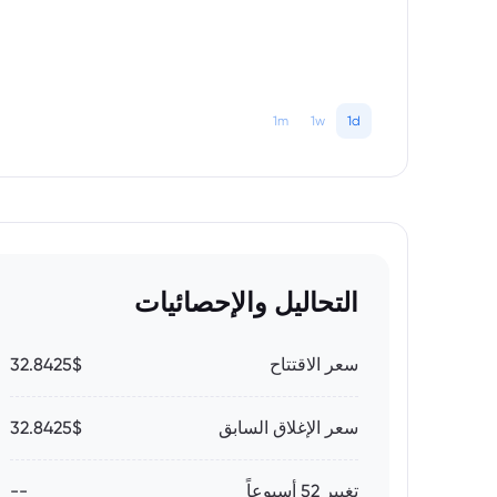
1m
1w
1d
التحاليل والإحصائيات
سعر الاقتتاح
32.8425$
سعر الإغلاق السابق
32.8425$
تغيير 52 أسبوعاً
--