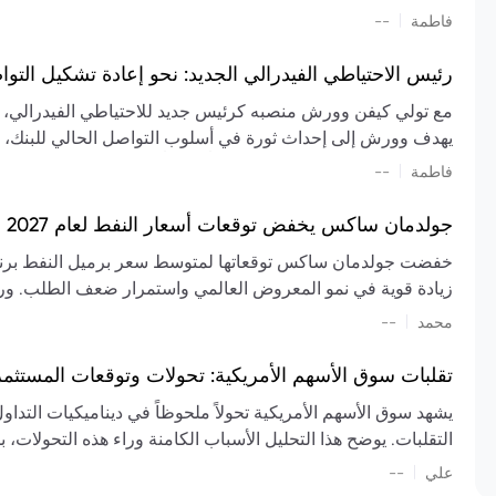
تشكيل تقييم الصناعة، مع توقعات بارتفاع مستمر في الأسعار عل
|
فاطمة
--
المعروض.
رئيس الاحتياطي الفيدرالي الجديد: نحو إعادة تشكيل التو
مع تولي كيفن وورش منصبه كرئيس جديد للاحتياطي الفيدرالي، تتجه
يهدف وورش إلى إحداث ثورة في أسلوب التواصل الحالي للبنك، مع
السياسة ويمنح البنك المركزي دوراً مبالغاً فيه. يسعى إلى إعاد
|
فاطمة
--
وتواترها، بهدف تقليل الاعتماد على إشارات السوق المسبقة وتعزيز
جولدمان ساكس يخفض توقعات أسعار النفط لعام 2027 وسط تغيرات في العرض والطلب
زيادة قوية في نمو المعروض العالمي واستمرار ضعف الطلب. ور
|
محمد
--
عام 2026. يشير التقرير أيضًا إلى أن تأثير اضطرابات الن
العالمية في الربع الثاني بلغت 
تقلبات سوق الأسهم الأمريكية: تحولات وتوقعات المستثم
سابقًا. من المتوقع عودة صادرات دول الخليج إلى طبيعتها بحل
يشهد سوق الأسهم الأمريكية تحولاً ملحوظاً في ديناميكيات التدا
عدم اليقين الجيوسياسي يمكن أن يؤدي إلى تقلبات سعرية حادة، 
التقلبات. يوضح هذا التحليل الأسباب الكامنة وراء هذه التحولات، ب
استمرار الاضطرابات، وسيناريوهات لانخفاض الأسعار في حال
|
علي
إضافي.
--