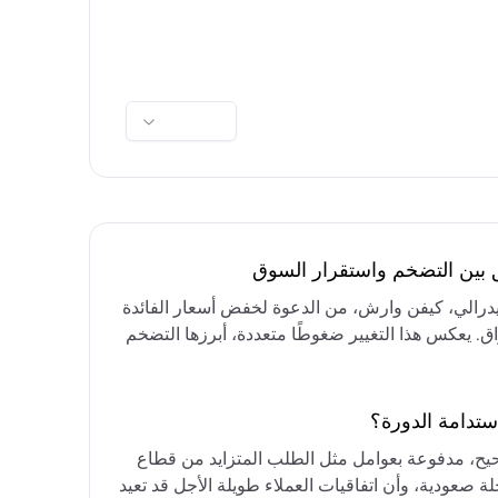
ق بين التضخم واستقرار السوق
فيدرالي، كيفن وارش، من الدعوة لخفض أسعار الفائدة
واق. يعكس هذا التغيير ضغوطًا متعددة، أبرزها التضخم
رق الأوسط، التي تقيد خيارات خفض الفائدة أو خفض
مع التركيز على الحفاظ على أسعار الفائدة مرتفعة
ستدامة الدورة؟
حيح، مدفوعة بعوامل مثل الطلب المتزايد من قطاع
ة صعودية، وأن اتفاقيات العملاء طويلة الأجل قد تعيد