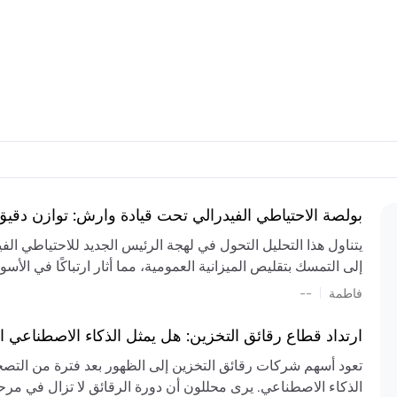
بولصة الاحتياطي الفيدرالي تحت قيادة وارش: توازن دقي
يتناول هذا التحليل التحول في لهجة الرئيس الجديد للاحتياطي ال
إلى التمسك بتقليص الميزانية العمومية، مما أثار ارتباكًا في الأس
المستمر، والعجز المالي الكبير، والتوترات الجيوسياسية في الش
|
فاطمة
--
الميزانية بشكل حاد. يتنبأ الخبراء بفترة ترقب للسياسة النقدية، 
وتجنب التدابير الاستفزازية التي قد تزعزع استقرار السوق.
ارتداد قطاع رقائق التخزين: هل يمثل الذكاء الاصطناعي ا
تعود أسهم شركات رقائق التخزين إلى الظهور بعد فترة من التص
الذكاء الاصطناعي. يرى محللون أن دورة الرقائق لا تزال في مرحل