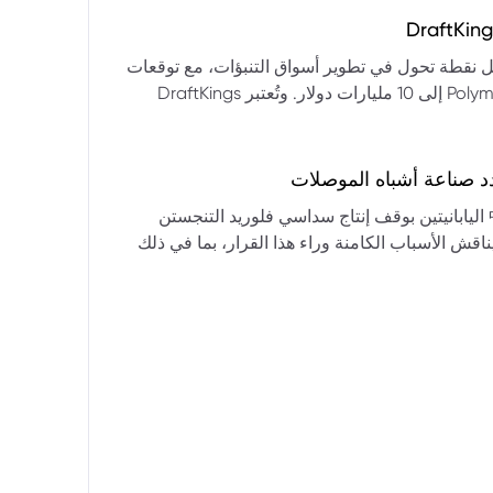
التكنولوجيا:** فقدت الأسهم التكنولوجية الكبرى قوتها الرائدة، وأصبحت حركاتها السعرية متقلبة. * **زيادة تقلب
المؤشرات:** بلغ تذبذب مؤشر S&P 500 مستويات قياسية، مما يشير إلى انخفاض كبير في استقرار السوق. * **عوامل
ديث من بيرنشتاين إلى أن كأس العالم 2026 قد تمثل نقطة تحول في تطوير أسواق التنبؤات، مع توقعات
وبيانات التوظيف، تضع المستثمرين في حالة صراع بين
بأن تصل حجم الرهانات الأمريكية في أسواق مثل Kalshi و Polymarket إلى 10 مليارات دولار. وتُعتبر DraftKings
داول القطاعات وتبادل الأنماط، مع تباعد آراء المستثمرين حول
 الحصرية باللغة الإسبانية، بالإضافة إلى توسعها في
يدرالي:** يترقب السوق قرارات مجلس الاحتياطي الفيدرالي ومؤتمراته
لاتجاه المستقبلي. * **تحذيرات محللي وول ستريت:** تصاعد التشاؤم بين محللي وول
د صناعة أشباه الموصلات
يستعرض هذا التحليل تداعيات قرار شركتي關東電化 و中央硝子 اليابانيتين بوقف إنتاج سداسي فلوريد التنجستن
يناقش الأسباب الكامنة وراء هذا القرار، بما في ذلك
ة الأمد في تأمين الإمدادات. كما يسلط الضوء على
المخاطر التي تواجه شركات الرقائق الكبرى مثل سامسونج، وSK Hynix، وTSMC، والحاجة الملحة لإيجاد بدائل. ويتطرق
لية، وآفاق إعادة هيكلة سلسلة التوريد العالمية نحو
كون طويلة الأمد ومكلفة.