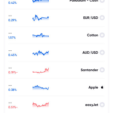
Palladium - Cash
0.42%
--
EUR/USD
0.29%
--
Cotton
1.57%
--
AUD/USD
0.45%
--
Santander
-0.19%
--
Apple
0.38%
--
easyJet
-0.51%