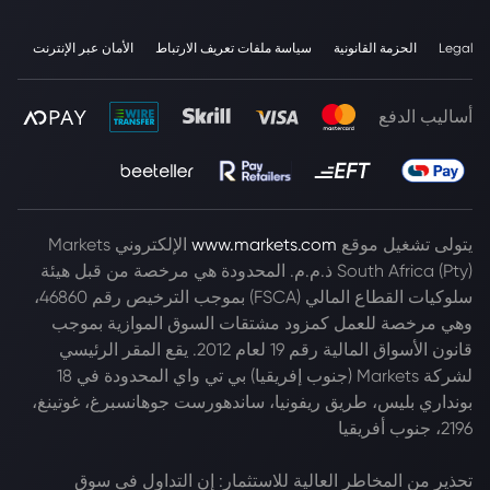
Legal
الحزمة القانونية
سياسة ملفات تعريف الارتباط
الأمان عبر الإنترنت
أساليب الدفع
يتولى تشغيل موقع
www.markets.com
الإلكتروني Markets
South Africa (Pty) ذ.م.م. المحدودة هي مرخصة من قبل هيئة
سلوكيات القطاع المالي (FSCA) بموجب الترخيص رقم 46860،
وهي مرخصة للعمل كمزود مشتقات السوق الموازية بموجب
قانون الأسواق المالية رقم 19 لعام 2012. يقع المقر الرئيسي
لشركة Markets (جنوب إفريقيا) بي تي واي المحدودة في 18
بونداري بليس، طريق ريفونيا، ساندهورست جوهانسبرغ، غوتينغ،
2196، جنوب أفريقيا
تحذير من المخاطر العالية للاستثمار: إن التداول في سوق