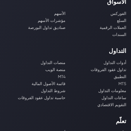
الأسواق
الفوركس
الأسهم
السلع
مؤشرات الأسهم
العملات الرقمية
صناديق تداول البورصة
السندات
التداول
أدوات التداول
منصات التداول
تداول عقود الفروقات
منصة الويب
التطبيق
MT4
MT5
قائمة الأصول المالية
معلومات التداول
شروط التداول
ساعات التداول
حاسبة تداول عقود الفروقات
التقويم الاقتصادي
تعلّم