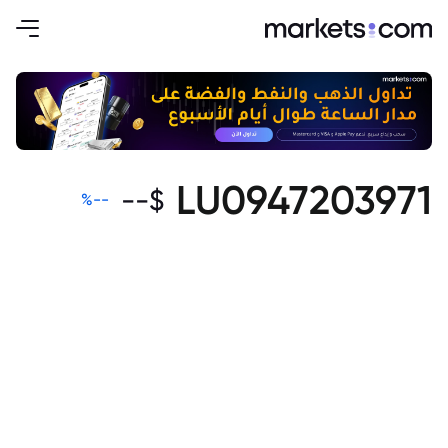
LU0947203971
--
$
%
--