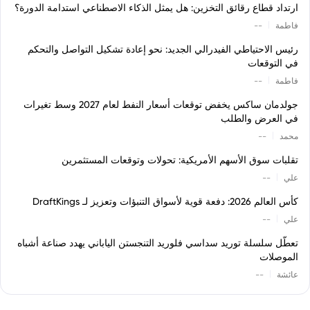
ارتداد قطاع رقائق التخزين: هل يمثل الذكاء الاصطناعي استدامة الدورة؟
|
فاطمة
--
رئيس الاحتياطي الفيدرالي الجديد: نحو إعادة تشكيل التواصل والتحكم
في التوقعات
|
فاطمة
--
جولدمان ساكس يخفض توقعات أسعار النفط لعام 2027 وسط تغيرات
في العرض والطلب
|
محمد
--
تقلبات سوق الأسهم الأمريكية: تحولات وتوقعات المستثمرين
|
علي
--
كأس العالم 2026: دفعة قوية لأسواق التنبؤات وتعزيز لـ DraftKings
|
علي
--
تعطّل سلسلة توريد سداسي فلوريد التنجستن الياباني يهدد صناعة أشباه
الموصلات
|
عائشة
--