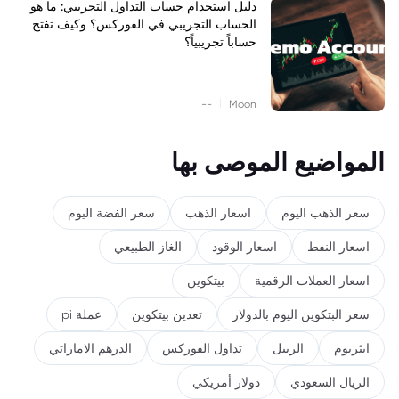
دليل استخدام حساب التداول التجريبي: ما هو
الحساب التجريبي في الفوركس؟ وكيف تفتح
حساباً تجريبياً؟
|
--
Moon
المواضيع الموصى بها
سعر الذهب اليوم
اسعار الذهب
سعر الفضة اليوم
اسعار النفط
اسعار الوقود
الغاز الطبيعي
اسعار العملات الرقمية
بيتكوين
سعر البتكوين اليوم بالدولار
تعدين بيتكوين
عملة pi
ايثريوم
الريبل
تداول الفوركس
الدرهم الاماراتي
الريال السعودي
دولار أمريكي