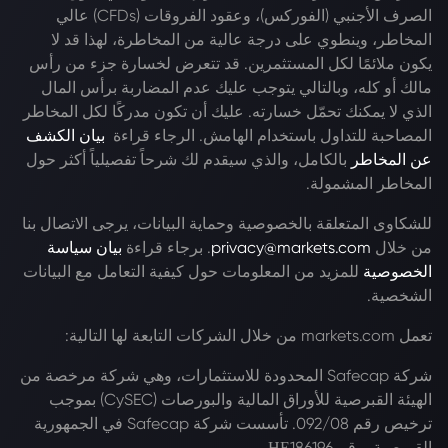
الصرف الأجنبي (الفوركس)، وعقود الفروقات (CFDs) عالي
المخاطر، وينطوي على درجة عالية من المخاطرة، لهذا قد لا
يكون ملائمًا لكل المستثمرين. قد تتعرض لخسارة جزء من رأس
مالك أو كله، وبالتالي يتوجب عليك عدم المضاربة برأس المال
الذي لا يمكنك تحمّل خسارته. عليك أن تكون مدركًا لكل المخاطر
المصاحبة للتداول باستخدام الهامش. الرجاء قراءة
بيان الكشف
عن المخاطر
بالكامل، والذي سيقدم لك شرحاً تفصيلياً أكثر حول
المخاطر المشمولة.
للشكاوى المتعلقة بالخصوصية وحماية البيانات، يرجى الاتصال بنا
من خلال
privacy@markets.com
. برجاء قراءة
بيان سياسة
الخصوصية
للمزيد من المعلومات حول كيفية التعامل مع البيانات
الشخصية.
تعمل markets.com من خلال الشركات التابعة لها التالية:
شركة Safecap المحدودة للاستثمارات، وهي شركة مرخصة من
الهيئة القبرصية للأوراق المالية والبورصات (CySEC) بموجب
ترخيص رقم 092/08. تأسست شركة Safecap في الجمهورية
القبرصية برقم ΗΕ186196.