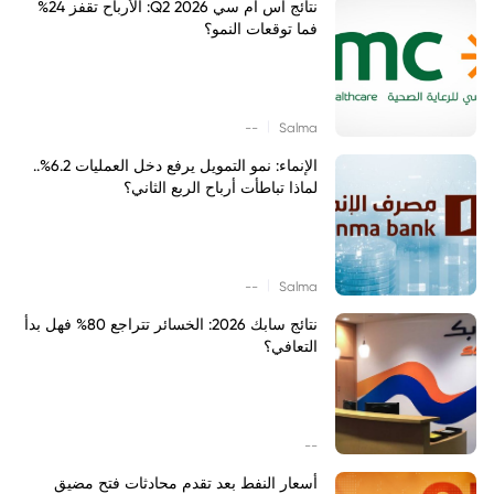
نتائج اس ام سي Q2 2026: الأرباح تقفز 24%
فما توقعات النمو؟
|
--
Salma
الإنماء: نمو التمويل يرفع دخل العمليات 6.2%..
لماذا تباطأت أرباح الربع الثاني؟
|
--
Salma
نتائج سابك 2026: الخسائر تتراجع 80% فهل بدأ
التعافي؟
--
أسعار النفط بعد تقدم محادثات فتح مضيق