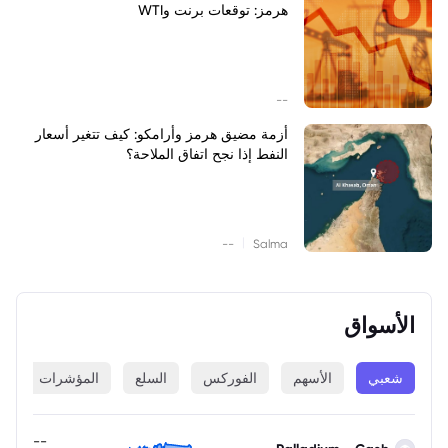
هرمز: توقعات برنت وWTI
--
أزمة مضيق هرمز وأرامكو: كيف تتغير أسعار
النفط إذا نجح اتفاق الملاحة؟
|
--
Salma
الأسواق
شعبي
الأسهم
الفوركس
السلع
المؤشرات
ا
--