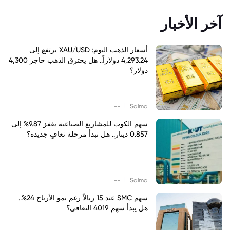
آخر الأخبار
أسعار الذهب اليوم: XAU/USD يرتفع إلى
4,293.24 دولاراً.. هل يخترق الذهب حاجز 4,300
دولار؟
|
--
Salma
سهم الكوت للمشاريع الصناعية يقفز 9.87% إلى
0.857 دينار.. هل تبدأ مرحلة تعافٍ جديدة؟
|
--
Salma
سهم SMC عند 15 ريالاً رغم نمو الأرباح 24%..
هل يبدأ سهم 4019 التعافي؟