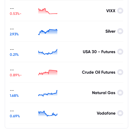
--
VIXX
-0.53%
--
Silver
2.93%
--
USA 30 - Futures
0.21%
--
Crude Oil Futures
-0.89%
--
Natural Gas
1.68%
--
Vodafone
0.69%