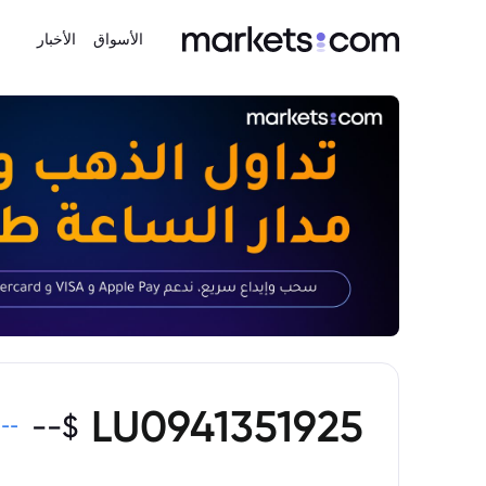
الأسواق
الأخبار
LU0941351925
--
$
%
--