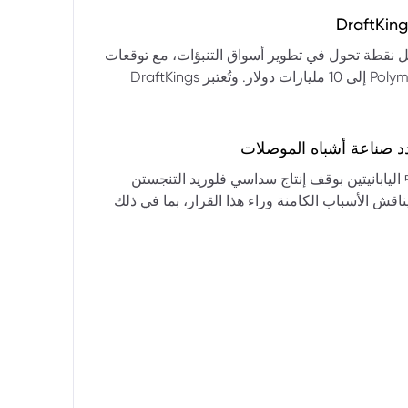
التكنولوجيا:** فقدت الأسهم التكنولوجية الكبرى قوتها الرائدة، وأصبحت حركاتها السعرية متقلبة. * **زيادة تقلب
المؤشرات:** بلغ تذبذب مؤشر S&P 500 مستويات قياسية، مما يشير إلى انخفاض كبير في استقرار السوق. * **عوامل
ديث من بيرنشتاين إلى أن كأس العالم 2026 قد تمثل نقطة تحول في تطوير أسواق التنبؤات، مع توقعات
وبيانات التوظيف، تضع المستثمرين في حالة صراع بين
بأن تصل حجم الرهانات الأمريكية في أسواق مثل Kalshi و Polymarket إلى 10 مليارات دولار. وتُعتبر DraftKings
داول القطاعات وتبادل الأنماط، مع تباعد آراء المستثمرين حول
 الحصرية باللغة الإسبانية، بالإضافة إلى توسعها في
يدرالي:** يترقب السوق قرارات مجلس الاحتياطي الفيدرالي ومؤتمراته
لاتجاه المستقبلي. * **تحذيرات محللي وول ستريت:** تصاعد التشاؤم بين محللي وول
د صناعة أشباه الموصلات
يستعرض هذا التحليل تداعيات قرار شركتي關東電化 و中央硝子 اليابانيتين بوقف إنتاج سداسي فلوريد التنجستن
يناقش الأسباب الكامنة وراء هذا القرار، بما في ذلك
ة الأمد في تأمين الإمدادات. كما يسلط الضوء على
المخاطر التي تواجه شركات الرقائق الكبرى مثل سامسونج، وSK Hynix، وTSMC، والحاجة الملحة لإيجاد بدائل. ويتطرق
لية، وآفاق إعادة هيكلة سلسلة التوريد العالمية نحو
كون طويلة الأمد ومكلفة.