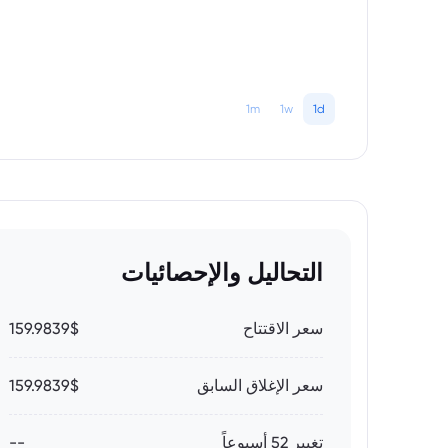
1m
1w
1d
التحاليل والإحصائيات
سعر الاقتتاح
159.9839$
سعر الإغلاق السابق
159.9839$
تغيير 52 أسبوعاً
--