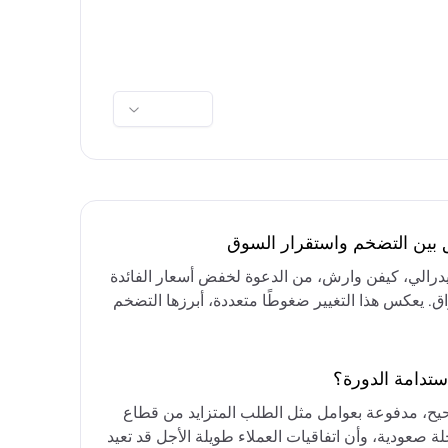
ق بين التضخم واستقرار السوق
فيدرالي، كيفن وارش، من الدعوة لخفض أسعار الفائدة
واق. يعكس هذا التغيير ضغوطًا متعددة، أبرزها التضخم
رق الأوسط، التي تقيد خيارات خفض الفائدة أو خفض
مع التركيز على الحفاظ على أسعار الفائدة مرتفعة
ستدامة الدورة؟
حيح، مدفوعة بعوامل مثل الطلب المتزايد من قطاع
ة صعودية، وأن اتفاقيات العملاء طويلة الأجل قد تعيد