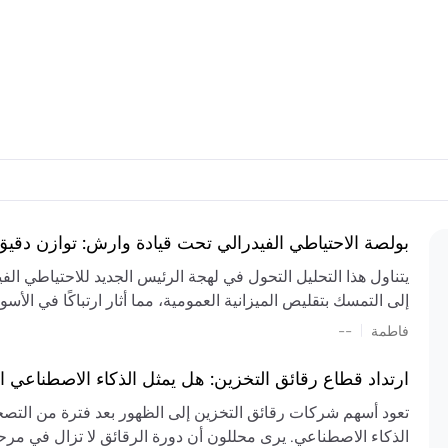
بولصة الاحتياطي الفيدرالي تحت قيادة وارش: توازن دقي
يتناول هذا التحليل التحول في لهجة الرئيس الجديد للاحتياطي ال
إلى التمسك بتقليص الميزانية العمومية، مما أثار ارتباكًا في الأس
المستمر، والعجز المالي الكبير، والتوترات الجيوسياسية في الش
|
فاطمة
--
الميزانية بشكل حاد. يتنبأ الخبراء بفترة ترقب للسياسة النقدية، 
وتجنب التدابير الاستفزازية التي قد تزعزع استقرار السوق.
ارتداد قطاع رقائق التخزين: هل يمثل الذكاء الاصطناعي ا
تعود أسهم شركات رقائق التخزين إلى الظهور بعد فترة من التص
الذكاء الاصطناعي. يرى محللون أن دورة الرقائق لا تزال في مرحل