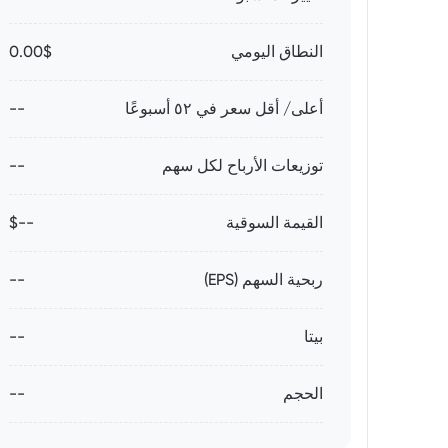
النطاق اليومي
0.00$
أعلى/ أقل سعر في ٥٢ أسبوعًا
--
توزيعات الأرباح لكل سهم
--
القيمة السوقية
--$
ربحية السهم (EPS)
--
بيتا
--
الحجم
--