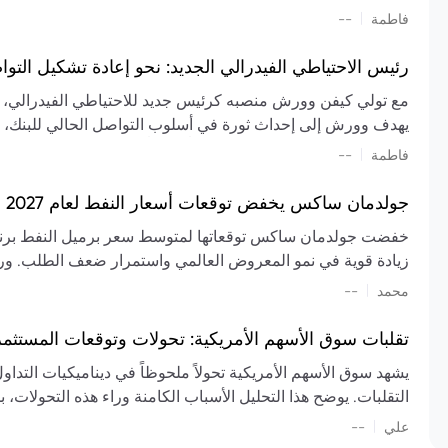
تشكيل تقييم الصناعة، مع توقعات بارتفاع مستمر في الأسعار عل
|
فاطمة
--
المعروض.
رئيس الاحتياطي الفيدرالي الجديد: نحو إعادة تشكيل التو
مع تولي كيفن وورش منصبه كرئيس جديد للاحتياطي الفيدرالي، تتجه
يهدف وورش إلى إحداث ثورة في أسلوب التواصل الحالي للبنك، مع
السياسة ويمنح البنك المركزي دوراً مبالغاً فيه. يسعى إلى إعاد
|
فاطمة
--
وتواترها، بهدف تقليل الاعتماد على إشارات السوق المسبقة وتعزيز
جولدمان ساكس يخفض توقعات أسعار النفط لعام 2027 وسط تغيرات في العرض والطلب
زيادة قوية في نمو المعروض العالمي واستمرار ضعف الطلب. ور
|
محمد
--
عام 2026. يشير التقرير أيضًا إلى أن تأثير اضطرابات الن
العالمية في الربع الثاني بلغت 
تقلبات سوق الأسهم الأمريكية: تحولات وتوقعات المستثم
سابقًا. من المتوقع عودة صادرات دول الخليج إلى طبيعتها بحل
يشهد سوق الأسهم الأمريكية تحولاً ملحوظاً في ديناميكيات التدا
عدم اليقين الجيوسياسي يمكن أن يؤدي إلى تقلبات سعرية حادة، 
التقلبات. يوضح هذا التحليل الأسباب الكامنة وراء هذه التحولات، ب
استمرار الاضطرابات، وسيناريوهات لانخفاض الأسعار في حال
|
علي
إضافي.
--