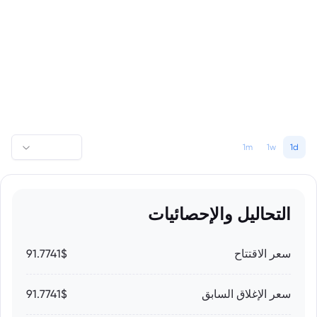
1m
1w
1d
التحاليل والإحصائيات
سعر الاقتتاح
91.7741$
سعر الإغلاق السابق
91.7741$