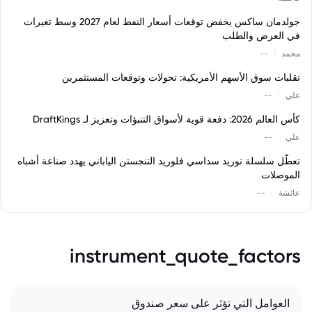
جولدمان ساكس يخفض توقعات أسعار النفط لعام 2027 وسط تغيرات
في العرض والطلب
|
محمد
--
تقلبات سوق الأسهم الأمريكية: تحولات وتوقعات المستثمرين
|
علي
--
كأس العالم 2026: دفعة قوية لأسواق التنبؤات وتعزيز لـ DraftKings
|
علي
--
تعطّل سلسلة توريد سداسي فلوريد التنجستن الياباني يهدد صناعة أشباه
الموصلات
|
عائشة
--
instrument_quote_factors
العوامل التي تؤثر على سعر صندوق