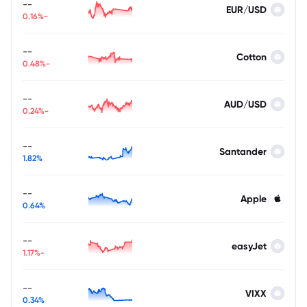
--
EUR/USD
-0.16%
--
Cotton
-0.48%
--
AUD/USD
-0.24%
--
Santander
1.82%
--
Apple
0.64%
--
easyJet
-1.17%
--
VIXX
0.34%