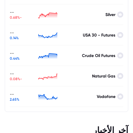
--
Silver
-0.68%
--
USA 30 - Futures
0.14%
--
Crude Oil Futures
0.44%
--
Natural Gas
-0.08%
--
Vodafone
2.65%
آخر الأخبار