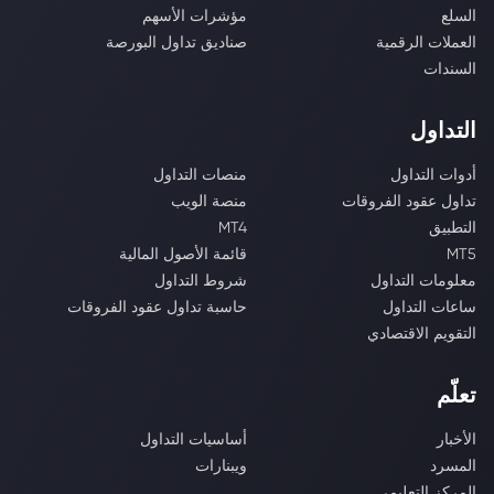
السلع
مؤشرات الأسهم
العملات الرقمية
صناديق تداول البورصة
السندات
التداول
أدوات التداول
منصات التداول
تداول عقود الفروقات
منصة الويب
التطبيق
MT4
MT5
قائمة الأصول المالية
معلومات التداول
شروط التداول
ساعات التداول
حاسبة تداول عقود الفروقات
التقويم الاقتصادي
تعلّم
الأخبار
أساسيات التداول
المسرد
ويبنارات
المركز التعليمي