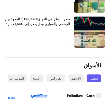
--
سعر الدولار في العراق(USD/IQD): الفجوة بين
الرسمي والموازي وهل يصل إلى 1,600 دينار؟
--
الأسواق
شعبي
الأسهم
الفوركس
السلع
المؤشرات
ا
--
Palladium - Cash
0.74%