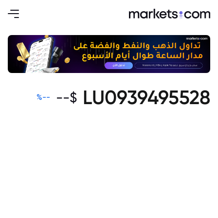
LU0939495528
--
$
%
--