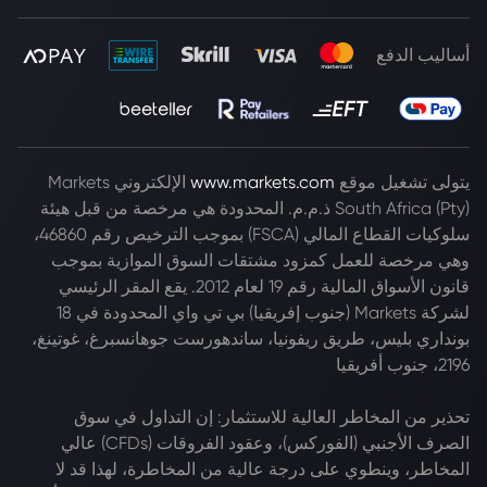
أساليب الدفع
يتولى تشغيل موقع
www.markets.com
الإلكتروني Markets
South Africa (Pty) ذ.م.م. المحدودة هي مرخصة من قبل هيئة
سلوكيات القطاع المالي (FSCA) بموجب الترخيص رقم 46860،
وهي مرخصة للعمل كمزود مشتقات السوق الموازية بموجب
قانون الأسواق المالية رقم 19 لعام 2012. يقع المقر الرئيسي
لشركة Markets (جنوب إفريقيا) بي تي واي المحدودة في 18
بونداري بليس، طريق ريفونيا، ساندهورست جوهانسبرغ، غوتينغ،
2196، جنوب أفريقيا
تحذير من المخاطر العالية للاستثمار: إن التداول في سوق
الصرف الأجنبي (الفوركس)، وعقود الفروقات (CFDs) عالي
المخاطر، وينطوي على درجة عالية من المخاطرة، لهذا قد لا