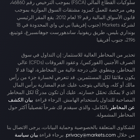
سلوكيات القطاع المالي (FSCA) بموجب الترخيص رقم 46860،
وهي مرخصة للعمل كمزود مشتقات السوق الموازية بموجب
قانون الأسواق المالية رقم 19 لعام 2012. يقع المقر الرئيسي
لشركة Markets (جنوب إفريقيا) بي تي واي المحدودة في 18
بونداري بليس، طريق ريفونيا، ساندهورست جوهانسبرغ، غوتينغ،
2196، جنوب أفريقيا
تحذير من المخاطر العالية للاستثمار: إن التداول في سوق
الصرف الأجنبي (الفوركس)، وعقود الفروقات (CFDs) عالي
المخاطر، وينطوي على درجة عالية من المخاطرة، لهذا قد لا
يكون ملائمًا لكل المستثمرين. قد تتعرض لخسارة جزء من رأس
مالك أو كله، وبالتالي يتوجب عليك عدم المضاربة برأس المال
الذي لا يمكنك تحمّل خسارته. عليك أن تكون مدركًا لكل المخاطر
المصاحبة للتداول باستخدام الهامش. الرجاء قراءة
بيان الكشف
عن المخاطر
بالكامل، والذي سيقدم لك شرحاً تفصيلياً أكثر حول
المخاطر المشمولة.
للشكاوى المتعلقة بالخصوصية وحماية البيانات، يرجى الاتصال بنا
من خلال
privacy@markets.com
. برجاء قراءة
بيان سياسة