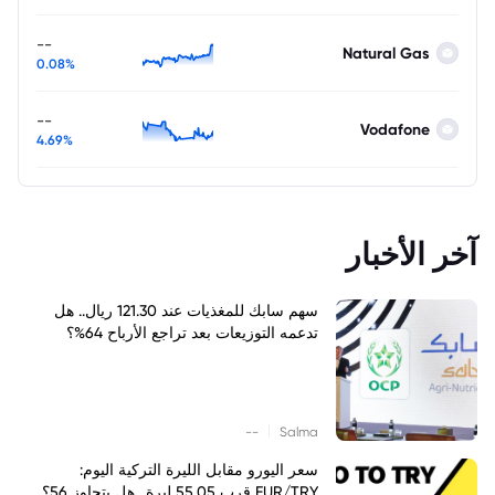
--
Natural Gas
0.08%
--
Vodafone
4.69%
آخر الأخبار
سهم سابك للمغذيات عند 121.30 ريال.. هل
تدعمه التوزيعات بعد تراجع الأرباح 64%؟
|
--
Salma
سعر اليورو مقابل الليرة التركية اليوم:
EUR/TRY قرب 55.05 ليرة.. هل يتجاوز 56؟