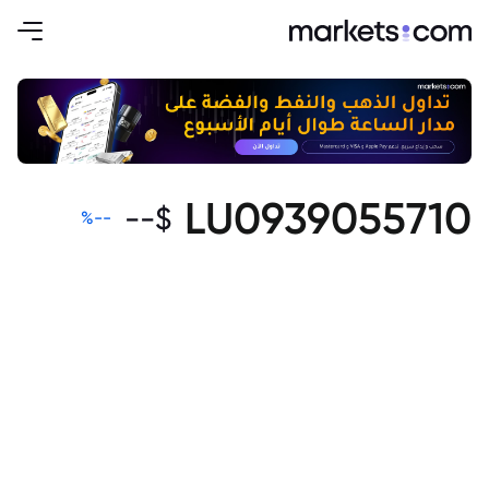
LU0939055710
--
$
%
--