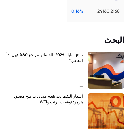
0.16%
24160.2168
البحث
نتائج سابك 2026: الخسائر تتراجع 80% فهل بدأ
التعافي؟
--
أسعار النفط بعد تقدم محادثات فتح مضيق
هرمز: توقعات برنت وWTI
--