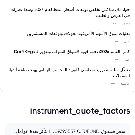
جولدمان ساكس يخفض توقعات أسعار النفط لعام 2027 وسط تغيرات
في العرض والطلب
|
محمد
--
تقلبات سوق الأسهم الأمريكية: تحولات وتوقعات المستثمرين
|
علي
--
كأس العالم 2026: دفعة قوية لأسواق التنبؤات وتعزيز لـ DraftKings
|
علي
--
تعطّل سلسلة توريد سداسي فلوريد التنجستن الياباني يهدد صناعة أشباه
الموصلات
|
عائشة
--
instrument_quote_factors
سعر صندوق LU0939055710.EUFUND يتأثر بعدة عوامل،