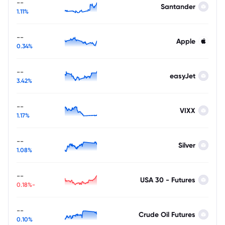
--
Santander
1.11%
--
Apple
0.34%
--
easyJet
3.42%
--
VIXX
1.17%
--
Silver
1.08%
--
USA 30 - Futures
-0.18%
--
Crude Oil Futures
0.10%