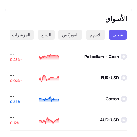
الأسواق
شعبي
الأسهم
الفوركس
السلع
المؤشرات
ا
--
Palladium - Cash
-0.45%
--
EUR/USD
-0.02%
--
Cotton
0.65%
--
AUD/USD
-0.12%