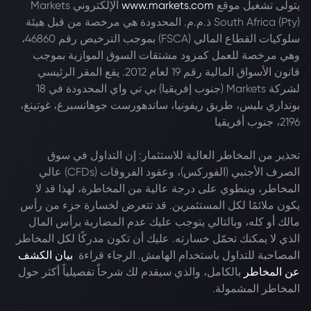
يتولى تشغيل موقع
www.markets.com
الإلكتروني Markets
South Africa (Pty) ذ.م.م. المحدودة هي مرخصة من قبل هيئة
سلوكيات القطاع المالي (FSCA) بموجب الترخيص رقم 46860،
وهي مرخصة للعمل كمزود مشتقات السوق الموازية بموجب
قانون الأسواق المالية رقم 19 لعام 2012. يقع المقر الرئيسي
لشركة Markets (جنوب إفريقيا) بي تي واي المحدودة في 18
بونداري بليس، طريق ريفونيا، ساندهورست جوهانسبرغ، غوتينغ،
2196، جنوب أفريقيا
تحذير من المخاطر العالية للاستثمار: إن التداول في سوق
الصرف الأجنبي (الفوركس)، وعقود الفروقات (CFDs) عالي
المخاطر، وينطوي على درجة عالية من المخاطرة، لهذا قد لا
يكون ملائمًا لكل المستثمرين. قد تتعرض لخسارة جزء من رأس
مالك أو كله، وبالتالي يتوجب عليك عدم المضاربة برأس المال
الذي لا يمكنك تحمّل خسارته. عليك أن تكون مدركًا لكل المخاطر
المصاحبة للتداول باستخدام الهامش. الرجاء قراءة
بيان الكشف
عن المخاطر
بالكامل، والذي سيقدم لك شرحاً تفصيلياً أكثر حول
المخاطر المشمولة.