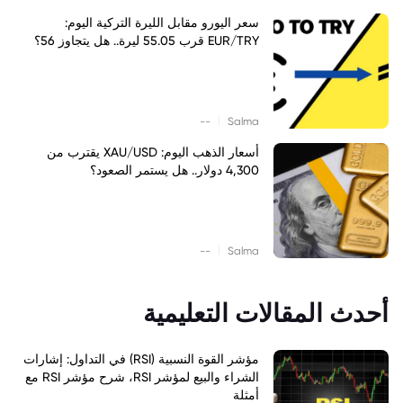
سعر اليورو مقابل الليرة التركية اليوم:
EUR/TRY قرب 55.05 ليرة.. هل يتجاوز 56؟
|
--
Salma
أسعار الذهب اليوم: XAU/USD يقترب من
4,300 دولار.. هل يستمر الصعود؟
|
--
Salma
أحدث المقالات التعليمية
مؤشر القوة النسبية (RSI) في التداول: إشارات
الشراء والبيع لمؤشر RSI، شرح مؤشر RSI مع
أمثلة