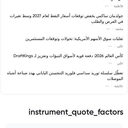
|
فاطمة
--
جولدمان ساكس يخفض توقعات أسعار النفط لعام 2027 وسط تغيرات
في العرض والطلب
|
محمد
--
تقلبات سوق الأسهم الأمريكية: تحولات وتوقعات المستثمرين
|
علي
--
كأس العالم 2026: دفعة قوية لأسواق التنبؤات وتعزيز لـ DraftKings
|
علي
--
تعطّل سلسلة توريد سداسي فلوريد التنجستن الياباني يهدد صناعة أشباه
الموصلات
|
عائشة
--
instrument_quote_factors