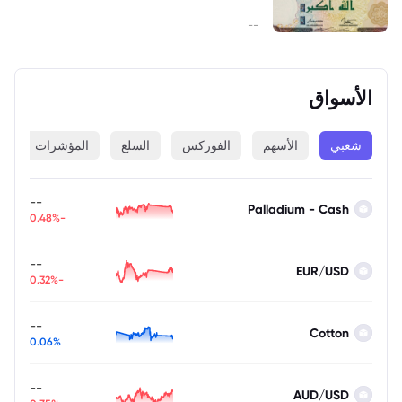
--
الأسواق
شعبي
الأسهم
الفوركس
السلع
المؤشرات
ا
--
Palladium - Cash
-0.48%
--
EUR/USD
-0.32%
--
Cotton
0.06%
--
AUD/USD