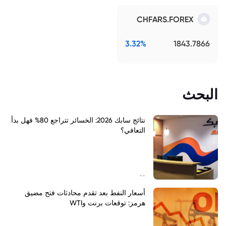
CHFARS.FOREX
3.32%
1843.7866
البحث
نتائج سابك 2026: الخسائر تتراجع 80% فهل بدأ
التعافي؟
--
أسعار النفط بعد تقدم محادثات فتح مضيق
هرمز: توقعات برنت وWTI