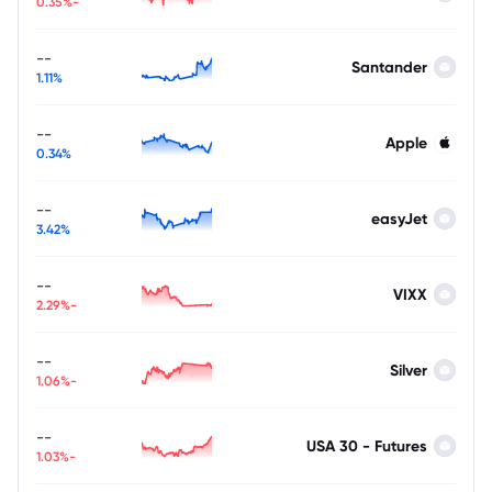
-0.35%
--
Santander
1.11%
--
Apple
0.34%
--
easyJet
3.42%
--
VIXX
-2.29%
--
Silver
-1.06%
--
USA 30 - Futures
-1.03%