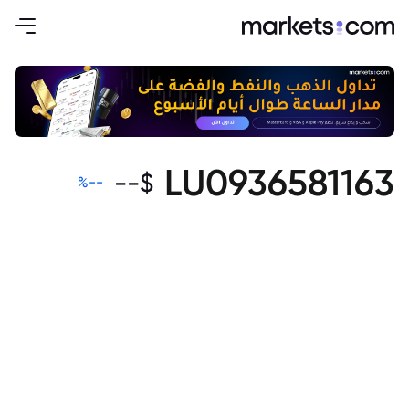
LU0936581163
--
$
%
--