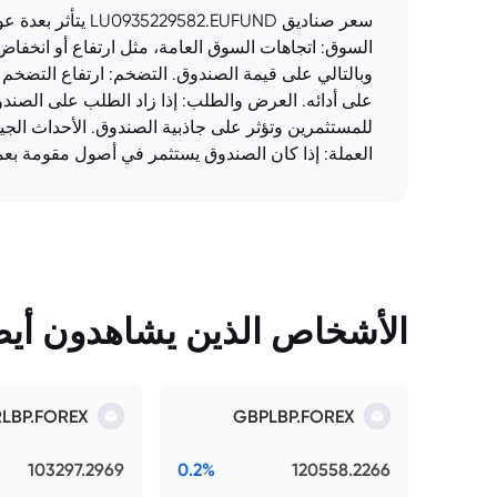
سعر صناديق FUND
السوق: اتجاهات السوق العامة، مثل ارتفاع أو انخفاض 
وبالتالي على قيمة الصندوق. التضخم: ارتفاع التضخم قد
على أدائه. العرض والطلب: إذا زاد الطلب على الصن
للمستثمرين وتؤثر على جاذبية الصندوق. الأحداث الجيو
العملة: إذا كان الصندوق يستثمر في أصول مقومة بعم
الأشخاص الذين يشاهدون أيضً
RLBP.FOREX
GBPLBP.FOREX
103297.2969
0.2%
120558.2266