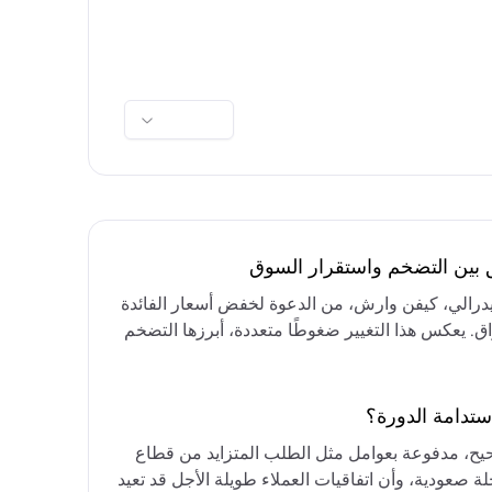
ق بين التضخم واستقرار السوق
فيدرالي، كيفن وارش، من الدعوة لخفض أسعار الفائدة
واق. يعكس هذا التغيير ضغوطًا متعددة، أبرزها التضخم
رق الأوسط، التي تقيد خيارات خفض الفائدة أو خفض
مع التركيز على الحفاظ على أسعار الفائدة مرتفعة
ستدامة الدورة؟
حيح، مدفوعة بعوامل مثل الطلب المتزايد من قطاع
ة صعودية، وأن اتفاقيات العملاء طويلة الأجل قد تعيد