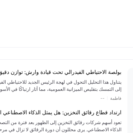
بولصة الاحتياطي الفيدرالي تحت قيادة وارش: توازن دقي
يتناول هذا التحليل التحول في لهجة الرئيس الجديد للاحتياطي ال
إلى التمسك بتقليص الميزانية العمومية، مما أثار ارتباكًا في الأس
المستمر، والعجز المالي الكبير، والتوترات الجيوسياسية في الش
|
فاطمة
--
الميزانية بشكل حاد. يتنبأ الخبراء بفترة ترقب للسياسة النقدية، 
وتجنب التدابير الاستفزازية التي قد تزعزع استقرار السوق.
ارتداد قطاع رقائق التخزين: هل يمثل الذكاء الاصطناعي ا
تعود أسهم شركات رقائق التخزين إلى الظهور بعد فترة من التص
الذكاء الاصطناعي. يرى محللون أن دورة الرقائق لا تزال في مرحل