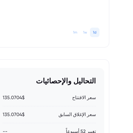
1m
1w
1d
التحاليل والإحصائيات
سعر الاقتتاح
135.0704$
سعر الإغلاق السابق
135.0704$
تغيير 52 أسبوعاً
--