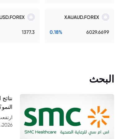
USD.FOREX
XAUAUD.FOREX
1377.3
0.18%
6029.6699
البحث
النمو؟
26
مستشف