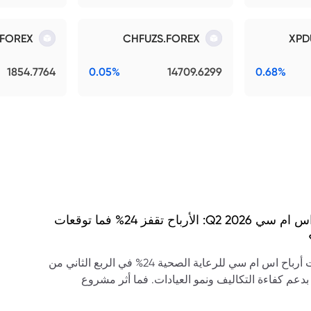
.FOREX
CHFUZS.FOREX
XPD
1854.7764
0.05%
14709.6299
0.68%
نتائج اس ام سي Q2 2026: الأرباح تقفز 24% فما توقعات
ارتفعت أرباح اس ام سي للرعاية الصحية 24% في الربع الثاني من
20، بدعم كفاءة التكاليف ونمو العيادات. فما أثر مشروع
ى سابك على التوقعات؟