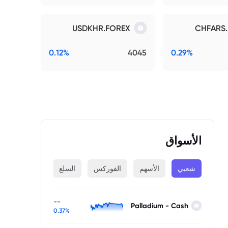
USDKHR.FOREX
CHFARS
0.12%
4045
0.29%
الأسواق
شعبي
الأسهم
الفوركس
السلع
المؤشرات
--
Palladium - Cash
0.37%