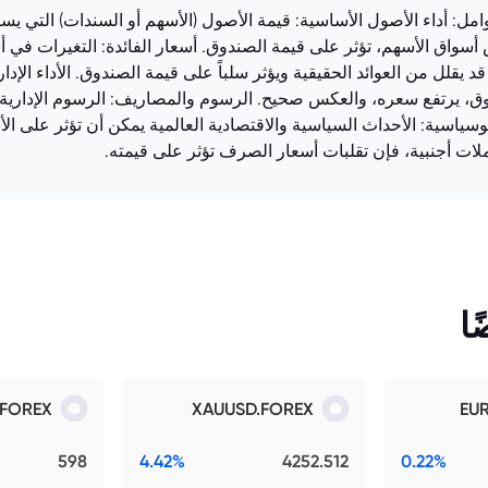
LU0935229582.EU يتأثر بعدة عوامل: أداء الأصول الأساسية: قيمة الأصول (الأسهم أو ال
أسواق الأسهم، تؤثر على قيمة الصندوق. أسعار الفائدة: التغيرات في أ
 يقلل من العوائد الحقيقية ويؤثر سلباً على قيمة الصندوق. الأداء الإدا
دوق، يرتفع سعره، والعكس صحيح. الرسوم والمصاريف: الرسوم الإدارية
سياسية: الأحداث السياسية والاقتصادية العالمية يمكن أن تؤثر على الأس
لات أجنبية، فإن تقلبات أسعار الصرف تؤثر على قيمته.
ا
.FOREX
XAUUSD.FOREX
EU
598
4.42%
4252.512
0.22%