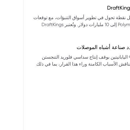
التكنولوجيا:** فقدت الأسهم التكنولوجية الكبرى قوتها الرائدة، وأصبحت حركاتها السعرية متقلبة. * **زيادة تقلب
المؤشرات:** بلغ تذبذب مؤشر S&P 500 مستويات قياسية، مما يشير إلى انخفاض كبير في استقرار السوق. * **عوامل
ديث من بيرنشتاين إلى أن كأس العالم 2026 قد تمثل نقطة تحول في تطوير أسواق التنبؤات، مع توقعات
وبيانات التوظيف، تضع المستثمرين في حالة صراع بين
بأن تصل حجم الرهانات الأمريكية في أسواق مثل Kalshi و Polymarket إلى 10 مليارات دولار. وتُعتبر DraftKings
داول القطاعات وتبادل الأنماط، مع تباعد آراء المستثمرين حول
 الحصرية باللغة الإسبانية، بالإضافة إلى توسعها في
يدرالي:** يترقب السوق قرارات مجلس الاحتياطي الفيدرالي ومؤتمراته
لاتجاه المستقبلي. * **تحذيرات محللي وول ستريت:** تصاعد التشاؤم بين محللي وول
د صناعة أشباه الموصلات
يستعرض هذا التحليل تداعيات قرار شركتي關東電化 و中央硝子 اليابانيتين بوقف إنتاج سداسي فلوريد التنجستن
يناقش الأسباب الكامنة وراء هذا القرار، بما في ذلك
ة الأمد في تأمين الإمدادات. كما يسلط الضوء على
المخاطر التي تواجه شركات الرقائق الكبرى مثل سامسونج، وSK Hynix، وTSMC، والحاجة الملحة لإيجاد بدائل. ويتطرق
لية، وآفاق إعادة هيكلة سلسلة التوريد العالمية نحو
كون طويلة الأمد ومكلفة.