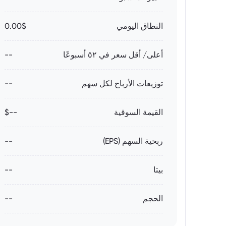
النطاق اليومي
0.00$
أعلى/ أقل سعر في ٥٢ أسبوعًا
--
توزيعات الأرباح لكل سهم
--
القيمة السوقية
--$
ربحية السهم (EPS)
--
بيتا
--
الحجم
--