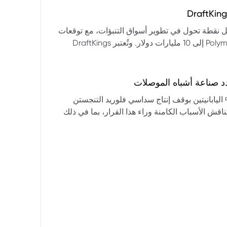
التكنولوجيا:** فقدت الأسهم التكنولوجية الكبرى قوتها الرائدة، وأصبحت حركاتها السعرية متقلبة. * **زيادة تقلب
المؤشرات:** بلغ تذبذب مؤشر S&P 500 مستويات قياسية، مما يشير إلى انخفاض كبير في استقرار السوق. * **عوامل
ديث من بيرنشتاين إلى أن كأس العالم 2026 قد تمثل نقطة تحول في تطوير أسواق التنبؤات، مع توقعات
وبيانات التوظيف، تضع المستثمرين في حالة صراع بين
بأن تصل حجم الرهانات الأمريكية في أسواق مثل Kalshi و Polymarket إلى 10 مليارات دولار. وتُعتبر DraftKings
داول القطاعات وتبادل الأنماط، مع تباعد آراء المستثمرين حول
 الحصرية باللغة الإسبانية، بالإضافة إلى توسعها في
يدرالي:** يترقب السوق قرارات مجلس الاحتياطي الفيدرالي ومؤتمراته
لاتجاه المستقبلي. * **تحذيرات محللي وول ستريت:** تصاعد التشاؤم بين محللي وول
د صناعة أشباه الموصلات
يستعرض هذا التحليل تداعيات قرار شركتي關東電化 و中央硝子 اليابانيتين بوقف إنتاج سداسي فلوريد التنجستن
يناقش الأسباب الكامنة وراء هذا القرار، بما في ذلك
ة الأمد في تأمين الإمدادات. كما يسلط الضوء على
المخاطر التي تواجه شركات الرقائق الكبرى مثل سامسونج، وSK Hynix، وTSMC، والحاجة الملحة لإيجاد بدائل. ويتطرق
لية، وآفاق إعادة هيكلة سلسلة التوريد العالمية نحو
كون طويلة الأمد ومكلفة.