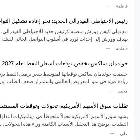
تشكيل تقييم الصناعة، مع توقعات بارتفاع مستمر في الأسعار عل
|
فاطمة
--
المعروض.
رئيس الاحتياطي الفيدرالي الجديد: نحو إعادة تشكيل التو
مع تولي كيفن وورش منصبه كرئيس جديد للاحتياطي الفيدرالي، تتجه
يهدف وورش إلى إحداث ثورة في أسلوب التواصل الحالي للبنك، مع
السياسة ويمنح البنك المركزي دوراً مبالغاً فيه. يسعى إلى إعاد
|
فاطمة
--
وتواترها، بهدف تقليل الاعتماد على إشارات السوق المسبقة وتعزيز
جولدمان ساكس يخفض توقعات أسعار النفط لعام 2027 وسط تغيرات في العرض والطلب
زيادة قوية في نمو المعروض العالمي واستمرار ضعف الطلب. ور
|
محمد
--
عام 2026. يشير التقرير أيضًا إلى أن تأثير اضطرابات الن
العالمية في الربع الثاني بلغت 
تقلبات سوق الأسهم الأمريكية: تحولات وتوقعات المستثم
سابقًا. من المتوقع عودة صادرات دول الخليج إلى طبيعتها بحل
يشهد سوق الأسهم الأمريكية تحولاً ملحوظاً في ديناميكيات التدا
عدم اليقين الجيوسياسي يمكن أن يؤدي إلى تقلبات سعرية حادة، 
التقلبات. يوضح هذا التحليل الأسباب الكامنة وراء هذه التحولات، ب
استمرار الاضطرابات، وسيناريوهات لانخفاض الأسعار في حال
|
علي
إضافي.
--