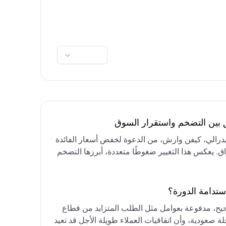
ق بين التضخم واستقرار السوق
فيدرالي، كيفن وارش، من الدعوة لخفض أسعار الفائدة
واق. يعكس هذا التغيير ضغوطًا متعددة، أبرزها التضخم
رق الأوسط، التي تقيد خيارات خفض الفائدة أو خفض
مع التركيز على الحفاظ على أسعار الفائدة مرتفعة
ستدامة الدورة؟
حيح، مدفوعة بعوامل مثل الطلب المتزايد من قطاع
ة صعودية، وأن اتفاقيات العملاء طويلة الأجل قد تعيد