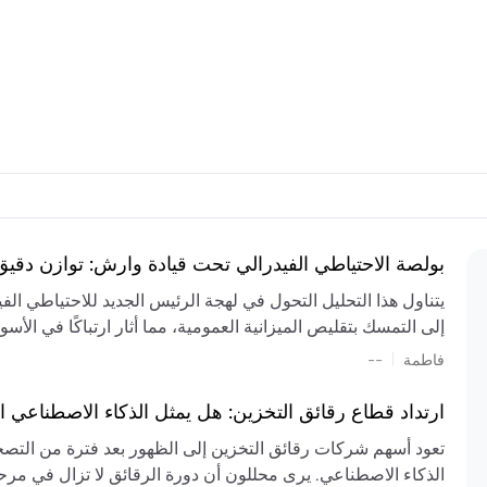
بولصة الاحتياطي الفيدرالي تحت قيادة وارش: توازن دقي
يتناول هذا التحليل التحول في لهجة الرئيس الجديد للاحتياطي ال
إلى التمسك بتقليص الميزانية العمومية، مما أثار ارتباكًا في الأس
المستمر، والعجز المالي الكبير، والتوترات الجيوسياسية في الش
|
فاطمة
--
الميزانية بشكل حاد. يتنبأ الخبراء بفترة ترقب للسياسة النقدية، 
وتجنب التدابير الاستفزازية التي قد تزعزع استقرار السوق.
ارتداد قطاع رقائق التخزين: هل يمثل الذكاء الاصطناعي ا
تعود أسهم شركات رقائق التخزين إلى الظهور بعد فترة من التص
الذكاء الاصطناعي. يرى محللون أن دورة الرقائق لا تزال في مرحل