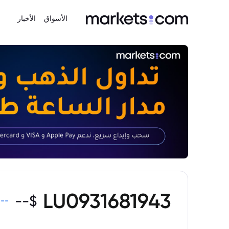
الأسواق
الأخبار
LU0931681943
--
$
%
--