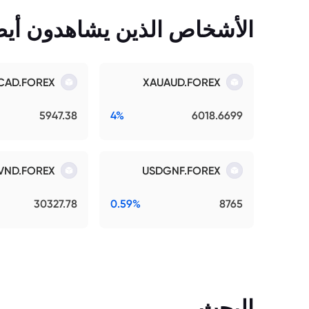
الأشخاص الذين يشاهدون أيضً
CAD.FOREX
XAUAUD.FOREX
5947.38
4%
6018.6699
VND.FOREX
USDGNF.FOREX
30327.78
0.59%
8765
البحث