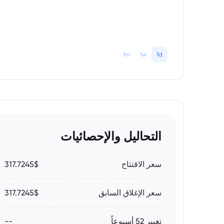
1m
1w
1d
التحاليل والإحصائيات
سعر الاقتتاح
317.7245$
سعر الإغلاق السابق
317.7245$
تغيير 52 أسبوعاً
--