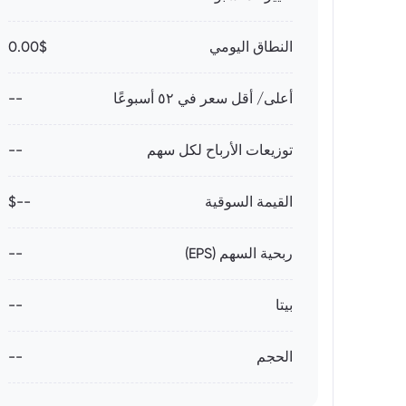
النطاق اليومي
0.00$
أعلى/ أقل سعر في ٥٢ أسبوعًا
--
توزيعات الأرباح لكل سهم
--
القيمة السوقية
--$
ربحية السهم (EPS)
--
بيتا
--
الحجم
--