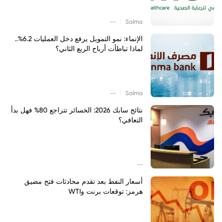
|
--
Salma
الإنماء: نمو التمويل يرفع دخل العمليات 6.2%..
لماذا تباطأت أرباح الربع الثاني؟
|
--
Salma
نتائج سابك 2026: الخسائر تتراجع 80% فهل بدأ
التعافي؟
--
أسعار النفط بعد تقدم محادثات فتح مضيق
هرمز: توقعات برنت وWTI