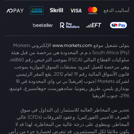
أساليب الدفع
يتولى تشغيل موقع
www.markets.com
الإلكتروني Markets
South Africa (Pty) ذ.م.م. المحدودة هي مرخصة من قبل هيئة
سلوكيات القطاع المالي (FSCA) بموجب الترخيص رقم 46860،
وهي مرخصة للعمل كمزود مشتقات السوق الموازية بموجب
قانون الأسواق المالية رقم 19 لعام 2012. يقع المقر الرئيسي
لشركة Markets (جنوب إفريقيا) بي تي واي المحدودة في 18
بونداري بليس، طريق ريفونيا، ساندهورست جوهانسبرغ، غوتينغ،
2196، جنوب أفريقيا
تحذير من المخاطر العالية للاستثمار: إن التداول في سوق
الصرف الأجنبي (الفوركس)، وعقود الفروقات (CFDs) عالي
المخاطر، وينطوي على درجة عالية من المخاطرة، لهذا قد لا
يكون ملائمًا لكل المستثمرين. قد تتعرض لخسارة جزء من رأس