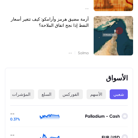
--
أزمة مضيق هرمز وأرامكو: كيف تتغير أسعار
النفط إذا نجح اتفاق الملاحة؟
|
--
Salma
الأسواق
شعبي
الأسهم
الفوركس
السلع
المؤشرات
ا
--
Palladium - Cash
0.37%
--
EUR/USD