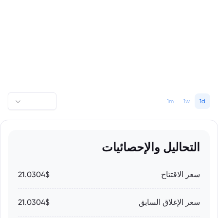
1m
1w
1d
التحاليل والإحصائيات
سعر الاقتتاح
21.0304$
سعر الإغلاق السابق
21.0304$