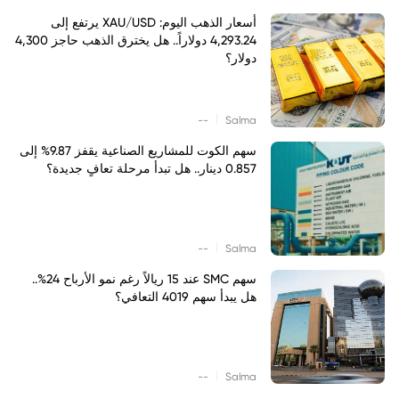
أسعار الذهب اليوم: XAU/USD يرتفع إلى
4,293.24 دولاراً.. هل يخترق الذهب حاجز 4,300
دولار؟
|
--
Salma
سهم الكوت للمشاريع الصناعية يقفز 9.87% إلى
0.857 دينار.. هل تبدأ مرحلة تعافٍ جديدة؟
|
--
Salma
سهم SMC عند 15 ريالاً رغم نمو الأرباح 24%..
هل يبدأ سهم 4019 التعافي؟
|
--
Salma