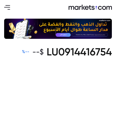
LU0914416754
--
$
%
--