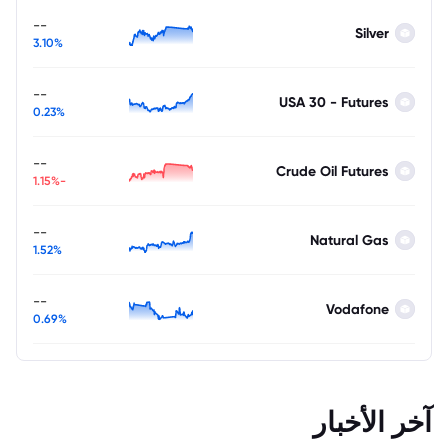
--
Silver
3.10%
--
USA 30 - Futures
0.23%
--
Crude Oil Futures
-1.15%
--
Natural Gas
1.52%
--
Vodafone
0.69%
آخر الأخبار