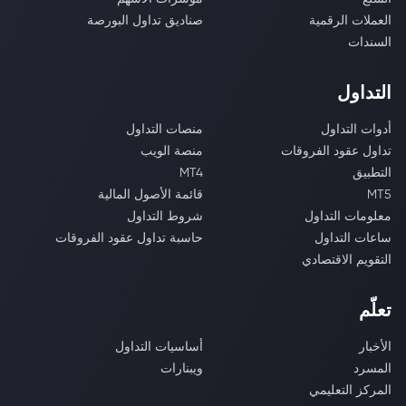
العملات الرقمية
صناديق تداول البورصة
السندات
التداول
أدوات التداول
منصات التداول
تداول عقود الفروقات
منصة الويب
التطبيق
MT4
MT5
قائمة الأصول المالية
معلومات التداول
شروط التداول
ساعات التداول
حاسبة تداول عقود الفروقات
التقويم الاقتصادي
تعلّم
الأخبار
أساسيات التداول
المسرد
ويبنارات
المركز التعليمي