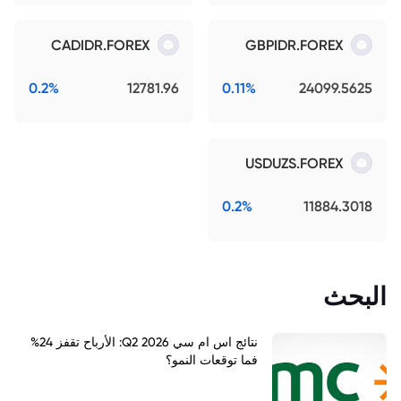
CADIDR.FOREX
GBPIDR.FOREX
0.2%
12781.96
0.11%
24099.5625
USDUZS.FOREX
0.2%
11884.3018
البحث
نتائج اس ام سي Q2 2026: الأرباح تقفز 24%
فما توقعات النمو؟