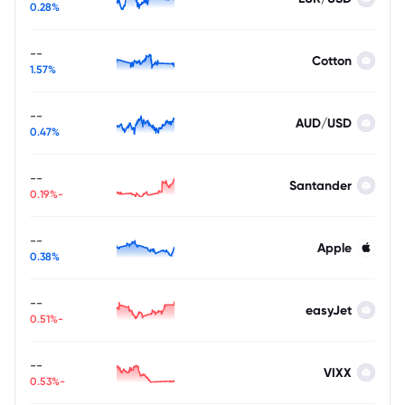
0.28%
--
Cotton
1.57%
--
AUD/USD
0.47%
--
Santander
-0.19%
--
Apple
0.38%
--
easyJet
-0.51%
--
VIXX
-0.53%