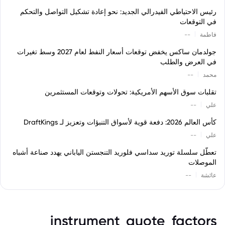
رئيس الاحتياطي الفيدرالي الجديد: نحو إعادة تشكيل التواصل والتحكم
في التوقعات
|
فاطمة
--
جولدمان ساكس يخفض توقعات أسعار النفط لعام 2027 وسط تغيرات
في العرض والطلب
|
محمد
--
تقلبات سوق الأسهم الأمريكية: تحولات وتوقعات المستثمرين
|
علي
--
كأس العالم 2026: دفعة قوية لأسواق التنبؤات وتعزيز لـ DraftKings
|
علي
--
تعطّل سلسلة توريد سداسي فلوريد التنجستن الياباني يهدد صناعة أشباه
الموصلات
|
عائشة
--
instrument_quote_factors