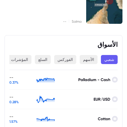
|
--
Salma
الأسواق
شعبي
الأسهم
الفوركس
السلع
المؤشرات
ا
--
Palladium - Cash
0.37%
--
EUR/USD
0.28%
--
Cotton
1.57%