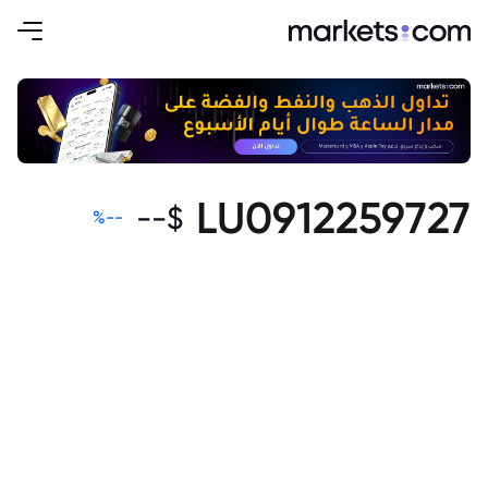
LU0912259727
--
$
%
--