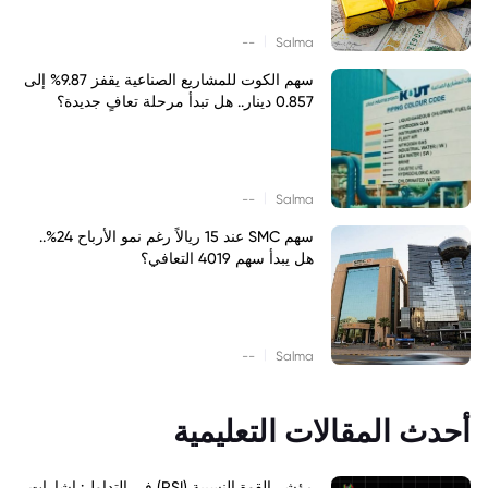
|
--
Salma
سهم الكوت للمشاريع الصناعية يقفز 9.87% إلى
0.857 دينار.. هل تبدأ مرحلة تعافٍ جديدة؟
|
--
Salma
سهم SMC عند 15 ريالاً رغم نمو الأرباح 24%..
هل يبدأ سهم 4019 التعافي؟
|
--
Salma
أحدث المقالات التعليمية
مؤشر القوة النسبية (RSI) في التداول: إشارات