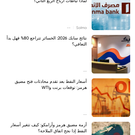
لماذا تباطأت أرباح الربع الثاني؟
|
--
Salma
نتائج سابك 2026: الخسائر تتراجع 80% فهل بدأ
التعافي؟
--
أسعار النفط بعد تقدم محادثات فتح مضيق
هرمز: توقعات برنت وWTI
--
أزمة مضيق هرمز وأرامكو: كيف تتغير أسعار
النفط إذا نجح اتفاق الملاحة؟