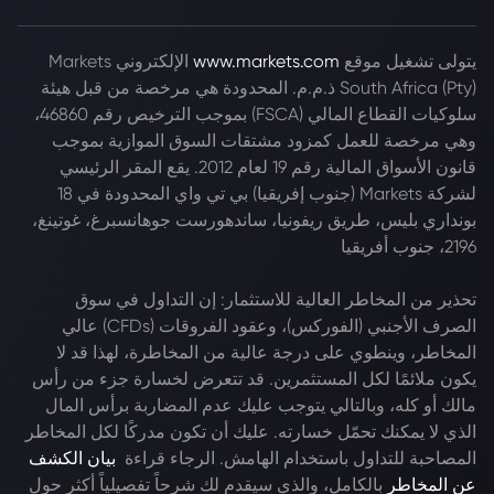
يتولى تشغيل موقع
www.markets.com
الإلكتروني Markets
South Africa (Pty) ذ.م.م. المحدودة هي مرخصة من قبل هيئة
سلوكيات القطاع المالي (FSCA) بموجب الترخيص رقم 46860،
وهي مرخصة للعمل كمزود مشتقات السوق الموازية بموجب
قانون الأسواق المالية رقم 19 لعام 2012. يقع المقر الرئيسي
لشركة Markets (جنوب إفريقيا) بي تي واي المحدودة في 18
بونداري بليس، طريق ريفونيا، ساندهورست جوهانسبرغ، غوتينغ،
2196، جنوب أفريقيا
تحذير من المخاطر العالية للاستثمار: إن التداول في سوق
الصرف الأجنبي (الفوركس)، وعقود الفروقات (CFDs) عالي
المخاطر، وينطوي على درجة عالية من المخاطرة، لهذا قد لا
يكون ملائمًا لكل المستثمرين. قد تتعرض لخسارة جزء من رأس
مالك أو كله، وبالتالي يتوجب عليك عدم المضاربة برأس المال
الذي لا يمكنك تحمّل خسارته. عليك أن تكون مدركًا لكل المخاطر
المصاحبة للتداول باستخدام الهامش. الرجاء قراءة
بيان الكشف
عن المخاطر
بالكامل، والذي سيقدم لك شرحاً تفصيلياً أكثر حول