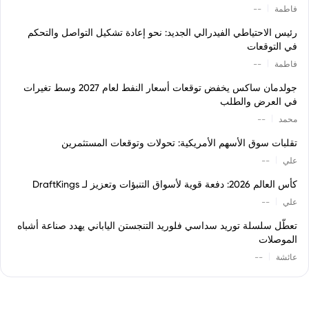
|
فاطمة
--
رئيس الاحتياطي الفيدرالي الجديد: نحو إعادة تشكيل التواصل والتحكم
في التوقعات
|
فاطمة
--
جولدمان ساكس يخفض توقعات أسعار النفط لعام 2027 وسط تغيرات
في العرض والطلب
|
محمد
--
تقلبات سوق الأسهم الأمريكية: تحولات وتوقعات المستثمرين
|
علي
--
كأس العالم 2026: دفعة قوية لأسواق التنبؤات وتعزيز لـ DraftKings
|
علي
--
تعطّل سلسلة توريد سداسي فلوريد التنجستن الياباني يهدد صناعة أشباه
الموصلات
|
عائشة
--