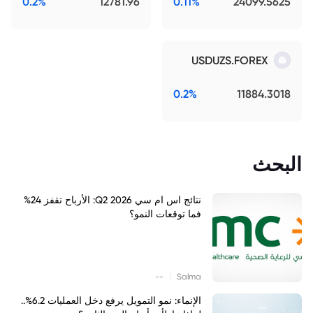
0.2%
12781.96
0.11%
24099.5625
USDUZS.FOREX
0.2%
11884.3018
البحث
نتائج اس ام سي Q2 2026: الأرباح تقفز 24%
فما توقعات النمو؟
|
--
Salma
الإنماء: نمو التمويل يرفع دخل العمليات 6.2%..