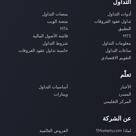
التداول
أدوات التداول
منصات التداول
تداول عقود الفروقات
منصة الويب
التطبيق
MT4
MT5
قائمة الأصول المالية
معلومات التداول
شروط التداول
ساعات التداول
حاسبة تداول عقود الفروقات
التقويم الاقتصادي
تعلّم
الأخبار
أساسيات التداول
المسرد
ويبنارات
المركز التعليمي
عن الشركة
لماذا Markets.com؟
العروض العالمية