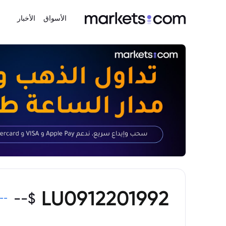
الأسواق
الأخبار
LU0912201992
--
$
--