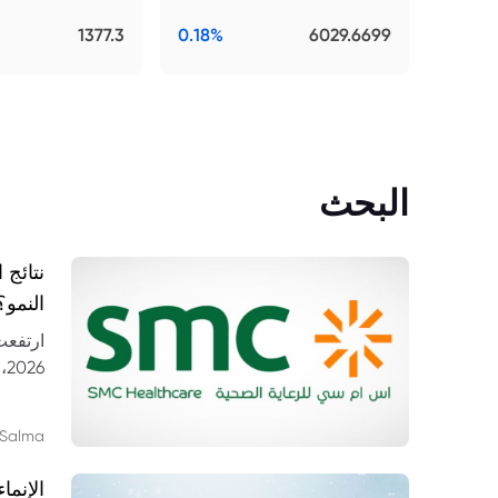
1377.3
0.18%
6029.6699
البحث
النمو؟
26
مستشف
Salma