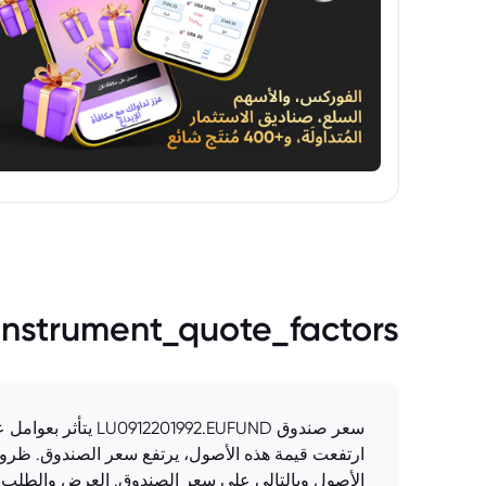
instrument_quote_factors
سعر صندوق .EUFUND
ارتفعت قيمة هذه الأصول، يرتفع سعر الصندوق. ظروف 
الأصول وبالتالي على سعر الصندوق. العرض والطلب: