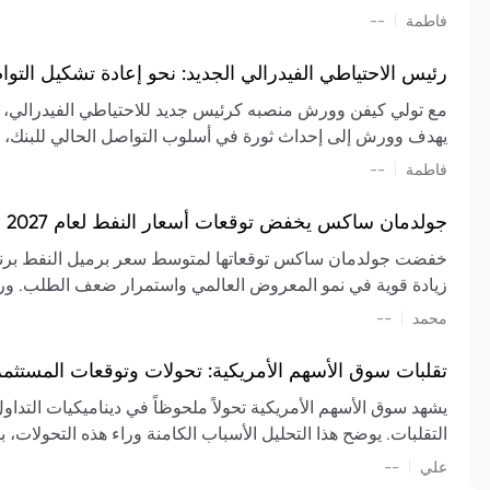
تشكيل تقييم الصناعة، مع توقعات بارتفاع مستمر في الأسعار عل
|
فاطمة
--
المعروض.
رئيس الاحتياطي الفيدرالي الجديد: نحو إعادة تشكيل التو
مع تولي كيفن وورش منصبه كرئيس جديد للاحتياطي الفيدرالي، تتجه
يهدف وورش إلى إحداث ثورة في أسلوب التواصل الحالي للبنك، مع
السياسة ويمنح البنك المركزي دوراً مبالغاً فيه. يسعى إلى إعاد
|
فاطمة
--
وتواترها، بهدف تقليل الاعتماد على إشارات السوق المسبقة وتعزيز
جولدمان ساكس يخفض توقعات أسعار النفط لعام 2027 وسط تغيرات في العرض والطلب
زيادة قوية في نمو المعروض العالمي واستمرار ضعف الطلب. ور
|
محمد
--
عام 2026. يشير التقرير أيضًا إلى أن تأثير اضطرابات الن
العالمية في الربع الثاني بلغت 
تقلبات سوق الأسهم الأمريكية: تحولات وتوقعات المستثم
سابقًا. من المتوقع عودة صادرات دول الخليج إلى طبيعتها بحل
يشهد سوق الأسهم الأمريكية تحولاً ملحوظاً في ديناميكيات التدا
عدم اليقين الجيوسياسي يمكن أن يؤدي إلى تقلبات سعرية حادة، 
التقلبات. يوضح هذا التحليل الأسباب الكامنة وراء هذه التحولات، ب
استمرار الاضطرابات، وسيناريوهات لانخفاض الأسعار في حال
|
علي
إضافي.
--