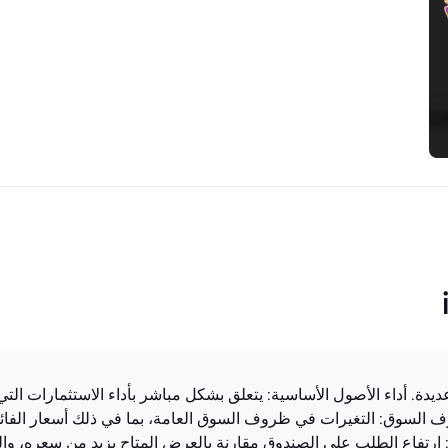
LU0912201992 يتأثر بعوامل عديدة. أداء الأصول الأساسية: يتعلق بشكل مباشر بأداء الاست
السوق: التغيرات في ظروف السوق العامة، بما في ذلك أسعار الفائدة 
 ارتفاع الطلب على الصندوق مقارنة بالعرض المتاح يزيد من سعره، 