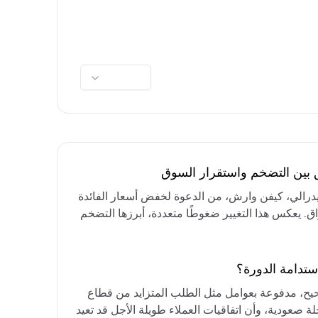
ق بين التضخم واستقرار السوق
فيدرالي، كيفن وارش، من الدعوة لخفض أسعار الفائدة
واق. يعكس هذا التغيير ضغوطًا متعددة، أبرزها التضخم
رق الأوسط، التي تقيد خيارات خفض الفائدة أو خفض
مع التركيز على الحفاظ على أسعار الفائدة مرتفعة
ستدامة الدورة؟
حيح، مدفوعة بعوامل مثل الطلب المتزايد من قطاع
ة صعودية، وأن اتفاقيات العملاء طويلة الأجل قد تعيد