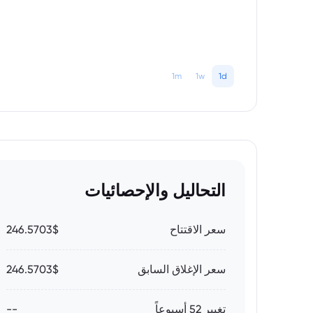
1m
1w
1d
التحاليل والإحصائيات
سعر الاقتتاح
246.5703$
سعر الإغلاق السابق
246.5703$
تغيير 52 أسبوعاً
--