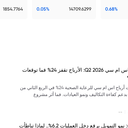
1854.7764
0.05%
14709.6299
0.68%
نتائج اس ام سي Q2 2026: الأرباح تقفز 24% فما توقعات
ارتفعت أرباح اس ام سي للرعاية الصحية 24% في الربع الثاني من
20، بدعم كفاءة التكاليف ونمو العيادات. فما أثر مشروع
ى سابك على التوقعات؟
|
--
الإنماء: نمو التمويل يرفع دخل العمليات 6.2%.. لماذا تباطأت