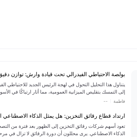
بولصة الاحتياطي الفيدرالي تحت قيادة وارش: توازن دقي
يتناول هذا التحليل التحول في لهجة الرئيس الجديد للاحتياطي ال
إلى التمسك بتقليص الميزانية العمومية، مما أثار ارتباكًا في الأس
المستمر، والعجز المالي الكبير، والتوترات الجيوسياسية في الش
|
فاطمة
--
الميزانية بشكل حاد. يتنبأ الخبراء بفترة ترقب للسياسة النقدية، 
وتجنب التدابير الاستفزازية التي قد تزعزع استقرار السوق.
ارتداد قطاع رقائق التخزين: هل يمثل الذكاء الاصطناعي ا
تعود أسهم شركات رقائق التخزين إلى الظهور بعد فترة من التص
الذكاء الاصطناعي. يرى محللون أن دورة الرقائق لا تزال في مرحل