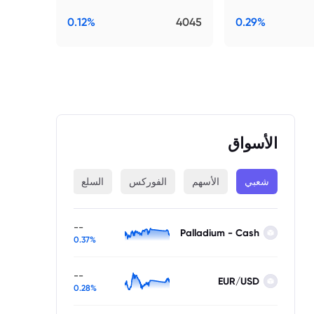
0.12%
4045
0.29%
الأسواق
شعبي
الأسهم
الفوركس
السلع
المؤشرات
--
Palladium - Cash
0.37%
--
EUR/USD
0.28%