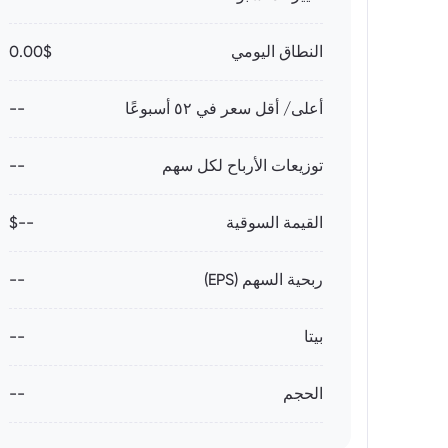
النطاق اليومي
0.00$
أعلى/ أقل سعر في ٥٢ أسبوعًا
--
توزيعات الأرباح لكل سهم
--
القيمة السوقية
--$
ربحية السهم (EPS)
--
بيتا
--
الحجم
--