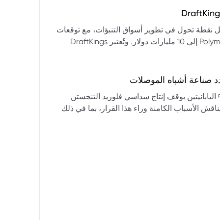
التكنولوجيا:** فقدت الأسهم التكنولوجية الكبرى قوتها الرائدة، وأصبحت حركاتها السعرية متقلبة. * **زيادة تقلب
المؤشرات:** بلغ تذبذب مؤشر S&P 500 مستويات قياسية، مما يشير إلى انخفاض كبير في استقرار السوق. * **عوامل
ديث من بيرنشتاين إلى أن كأس العالم 2026 قد تمثل نقطة تحول في تطوير أسواق التنبؤات، مع توقعات
وبيانات التوظيف، تضع المستثمرين في حالة صراع بين
بأن تصل حجم الرهانات الأمريكية في أسواق مثل Kalshi و Polymarket إلى 10 مليارات دولار. وتُعتبر DraftKings
داول القطاعات وتبادل الأنماط، مع تباعد آراء المستثمرين حول
 الحصرية باللغة الإسبانية، بالإضافة إلى توسعها في
يدرالي:** يترقب السوق قرارات مجلس الاحتياطي الفيدرالي ومؤتمراته
لاتجاه المستقبلي. * **تحذيرات محللي وول ستريت:** تصاعد التشاؤم بين محللي وول
د صناعة أشباه الموصلات
يستعرض هذا التحليل تداعيات قرار شركتي關東電化 و中央硝子 اليابانيتين بوقف إنتاج سداسي فلوريد التنجستن
يناقش الأسباب الكامنة وراء هذا القرار، بما في ذلك
ة الأمد في تأمين الإمدادات. كما يسلط الضوء على
المخاطر التي تواجه شركات الرقائق الكبرى مثل سامسونج، وSK Hynix، وTSMC، والحاجة الملحة لإيجاد بدائل. ويتطرق
لية، وآفاق إعادة هيكلة سلسلة التوريد العالمية نحو
كون طويلة الأمد ومكلفة.